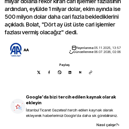
milyar dolarla rekor kıran cari işlemler fazlasının
ardından, eylülde 1 milyar dolar, ekim ayında ise
500 milyon dolar daha cari fazla beklediklerini
açıkladı. Bolat, "Dört ay üst üste cari işlemler
fazlası vermiş olacağız" dedi.
Yayınlanma
05.11.2025, 13:57
AA
Güncellenme
06.07.2026, 02:06
Paylaş
N
Google'da bizi tercih edilen kaynak olarak
ekleyin
İstanbul Ticaret Gazetesi
'i tercih edilen kaynak olarak
ekleyerek haberlerimizi Google'da daha sık görebilirsiniz.
Kaynak ekle
Nasıl çalışır?
›