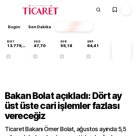
Bugün
Son Dakika
Finans
EKSTRA
BIST
USD
EUR
GBP
13.779,39
47,70
55,18
64,41
PİYASA
VERİLERİ
-0,14%
+0,15%
+0,30%
+0,37%
Ekonomi
Bakan Bolat açıkladı: Dört ay
üst üste cari işlemler fazlası
vereceğiz
Ticaret Bakanı Ömer Bolat, ağustos ayında 5,5