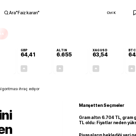
Ara
"
Faiz kararı
"
Ctrl K
RA
GBP
ALTIN
XAGUSD
BTC
64,41
6.655
63,54
64
+0,32%
+0,38%
+2,51%
+3,32%
0,17
0,24
162,81
2,04
 algoritması ihraç ediyor
Manşetten Seçmeler
ini
Gram altın 6.704 TL, gram
TL oldu: Fiyatlar neden yük
yen
Piyasaların beklediği veri g