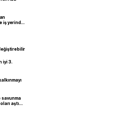
man
e iş yerinde
eğiştirebilir
iyi 3.
kalkınmayı
ne savunma
oları aştı