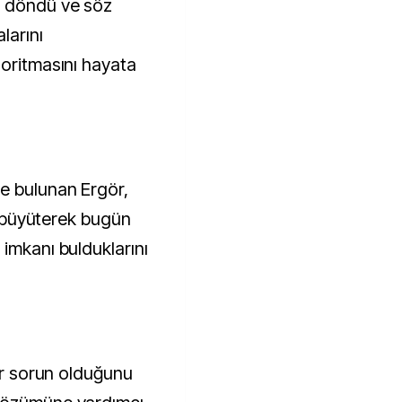
e döndü ve söz
larını
goritmasını hayata
e bulunan Ergör,
te büyüterek bugün
imkanı bulduklarını
bir sorun olduğunu