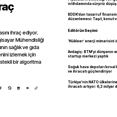
raç
istihdamında sürpriz düşüş
BDDK’dan tasarruf finans
düzenlemesi: Taşıt, konut v
limitler değişti
Editörün Seçimi
sını ihraç ediyor.
gisayar Mühendisliği
‘Nükleer’ enerji mimarisini d
ın sağlık ve gıda
Avdagiç: BTM’yi dünyanın en 
nini izlemek için
startup merkezi yaptık
stekli bir algoritma
Soğuk hava depoları kırsal 
ve ihracatı güçlendiriyor
Türkiye'nin NATO ülkeleri
ihracatı artıyor: 6,2 milyar d
N
milyar doları aştı