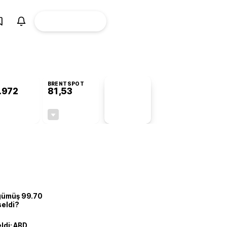
ÜYE
CANLI BORSA
Girişi
BRENTSPOT
.972
81,53
PİYASA
VERİLERİ
+0,82%
-1,51%
+0,00
-1,25
 gümüş 99.70
seldi?
eldi: ABD