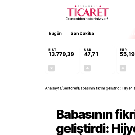
Ekonomiden haberiniz var!
Bugün
Son Dakika
Finans
EKST
BIST
USD
EUR
13.779,39
47,71
55,19
-0,14%
+0,18%
-19,42
0,09
Anasayfa
/
Sektörel
/
Babasının fikrini geliştirdi: Hijyen
Babasının fikr
geliştirdi: Hij