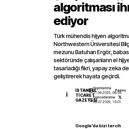
algoritması ih
ediyor
Türk mühendis hijyen algoritma
Northwestern Üniversitesi Bil
mezunu Batuhan Ergör, babasın
sektöründe çalışanların el hijye
tasarladığı fikri, yapay zeka de
geliştirerek hayata geçirdi.
Yayınlanma
İSTANBUL
Paylaş
21.06.2025, 08:56
İ
TICARET
Güncellenme
GAZETESI
06.07.2026, 19:01
Google'da bizi tercih