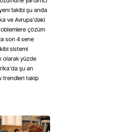
 çözümüne yardımcı
jyeni takibi şu anda
ika ve Avrupa'daki
 problemlere çözüm
da son 4 sene
akibi sistemi
ı olarak yüzde
rika'da şu an
 trendleri takip