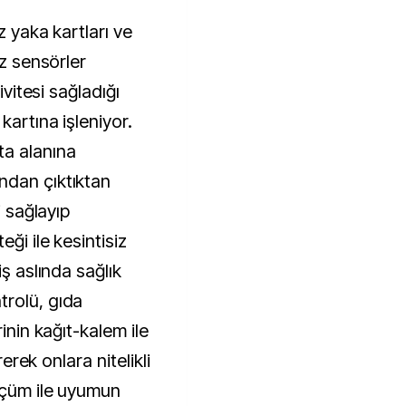
z yaka kartları ve
iz sensörler
ivitesi sağladığı
kartına işleniyor.
a alanına
ndan çıktıktan
i sağlayıp
ği ile kesintisiz
iş aslında sağlık
trolü, gıda
rinin kağıt-kalem ile
rerek onlara nitelikli
lçüm ile uyumun