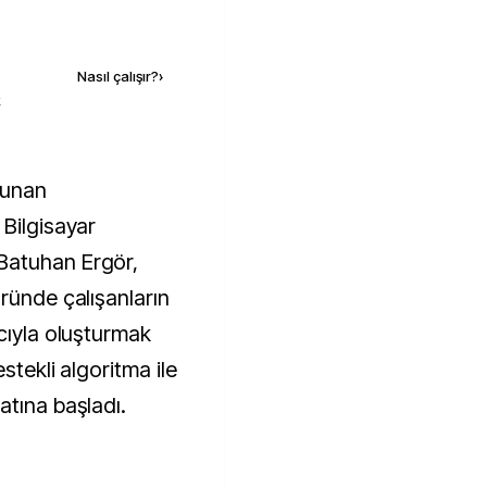
Kaynak ekle
Nasıl çalışır?
›
k
 Bilgisayar
Batuhan Ergör,
ründe çalışanların
cıyla oluşturmak
stekli algoritma ile
atına başladı.