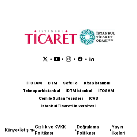
•
•
•
•
İTOTAM
BTM
SoftITo
Kitap İstanbul
Teknopark İstanbul
İDTM İstanbul
İTOSAM
Cemile Sultan Tesisleri
ICVB
İstanbul Ticaret Üniversitesi
Gizlilik ve KVKK
Doğrulama
Yayın
Künye
•
İletişim
•
•
•
Politikası
Politikası
İlkeleri