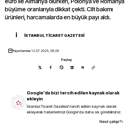
euro ile Almanya olurken, Polonya ve Romanya
büyüme oranlarıyla dikkat çekti. Cilt bakımı
ürünleri, harcamalarda en büyük payı aldı.
İ
İSTANBUL TICARET GAZETESI
Yayınlanma
12.07.2025, 09:29
Paylaş
N
Google'da bizi tercih edilen kaynak olarak
ekleyin
İstanbul Ticaret Gazetesi
'i tercih edilen kaynak olarak
ekleyerek haberlerimizi Google'da daha sık görebilirsiniz.
Kaynak ekle
Nasıl çalışır?
›