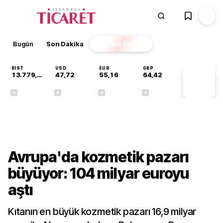
Bugün
Son Dakika
Finans
EKSTRA
BIST
USD
EUR
GBP
13.779,39
47,72
55,16
64,42
PİYASA
VERİLERİ
-0,14%
+0,01%
-0,04%
+0,01%
Sektörel
Avrupa'da kozmetik pazarı
büyüyor: 104 milyar euroyu
aştı
Kıtanın en büyük kozmetik pazarı 16,9 milyar