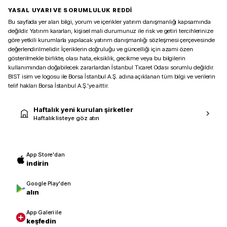
YASAL UYARI VE SORUMLULUK REDDİ
Bu sayfada yer alan bilgi, yorum ve içerikler yatırım danışmanlığı kapsamında
değildir. Yatırım kararları, kişisel mali durumunuz ile risk ve getiri tercihlerinize
göre yetkili kurumlarla yapılacak yatırım danışmanlığı sözleşmesi çerçevesinde
değerlendirilmelidir. İçeriklerin doğruluğu ve güncelliği için azami özen
gösterilmekle birlikte, olası hata, eksiklik, gecikme veya bu bilgilerin
kullanımından doğabilecek zararlardan İstanbul Ticaret Odası sorumlu değildir.
BIST isim ve logosu ile Borsa İstanbul A.Ş. adına açıklanan tüm bilgi ve verilerin
telif hakları Borsa İstanbul A.Ş.’ye aittir.
Haftalık yeni kurulan şirketler
Haftalık listeye göz atın
App Store'dan
indirin
Google Play'den
alın
App Galeri ile
keşfedin