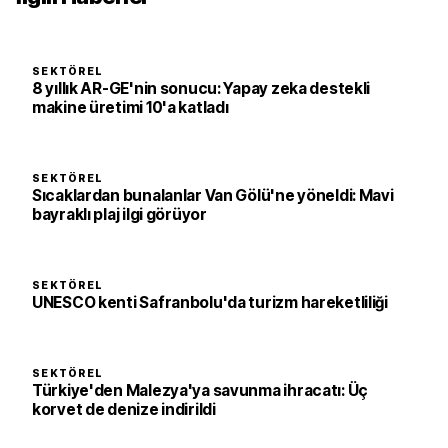
SEKTÖREL
8 yıllık AR-GE'nin sonucu: Yapay zeka destekli
makine üretimi 10'a katladı
SEKTÖREL
Sıcaklardan bunalanlar Van Gölü'ne yöneldi: Mavi
bayraklı plaj ilgi görüyor
SEKTÖREL
UNESCO kenti Safranbolu'da turizm hareketliliği
SEKTÖREL
Türkiye'den Malezya'ya savunma ihracatı: Üç
korvet de denize indirildi