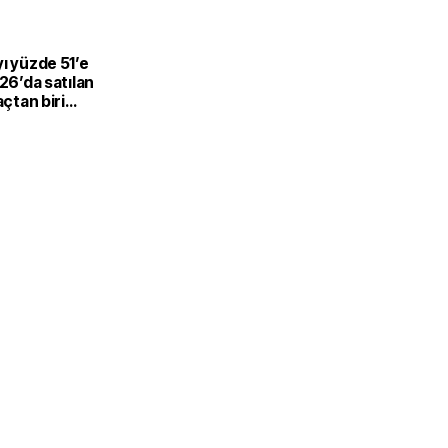
L
ı yüzde 51’e
026’da satılan
açtan biri
-hibrit