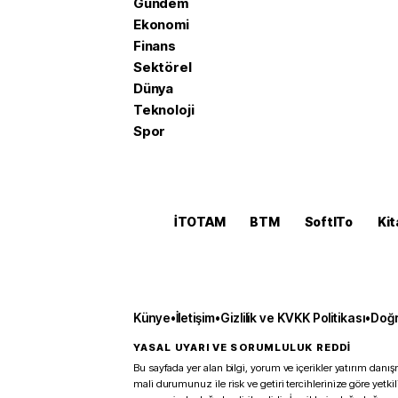
Gündem
Ekonomi
Finans
Sektörel
Dünya
Teknoloji
Spor
İTOTAM
BTM
SoftITo
Kit
Künye
•
İletişim
•
Gizlilik ve KVKK Politikası
•
Doğr
YASAL UYARI VE SORUMLULUK REDDİ
Bu sayfada yer alan bilgi, yorum ve içerikler yatırım danışm
mali durumunuz ile risk ve getiri tercihlerinize göre yetk