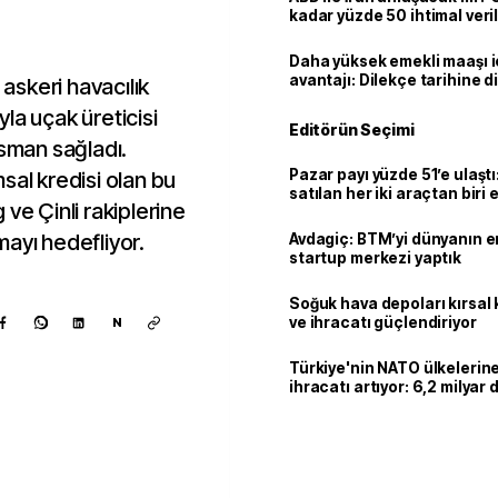
kadar yüzde 50 ihtimal veril
Daha yüksek emekli maaşı 
avantajı: Dilekçe tarihine d
 askeri havacılık
la uçak üreticisi
Editörün Seçimi
nsman sağladı.
Pazar payı yüzde 51’e ulaşt
sal kredisi olan bu
satılan her iki araçtan biri e
ve Çinli rakiplerine
hibrit
ayı hedefliyor.
Avdagiç: BTM’yi dünyanın en 
startup merkezi yaptık
Soğuk hava depoları kırsal 
ve ihracatı güçlendiriyor
N
Türkiye'nin NATO ülkeleri
ihracatı artıyor: 6,2 milyar d
milyar doları aştı
Kaynak ekle