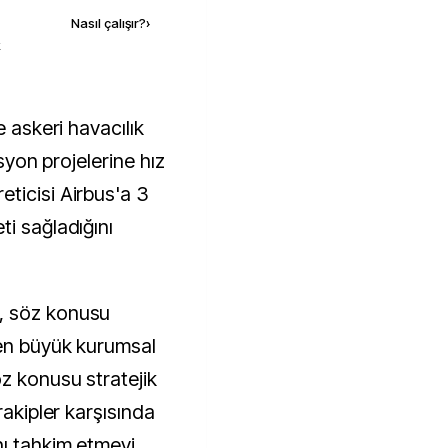
Nasıl çalışır?
›
k
asyon projelerine hız
ticisi Airbus'a 3
i sağladığını
, söz konusu
"en büyük kurumsal
z konusu stratejik
rakipler karşısında
nı tahkim etmeyi