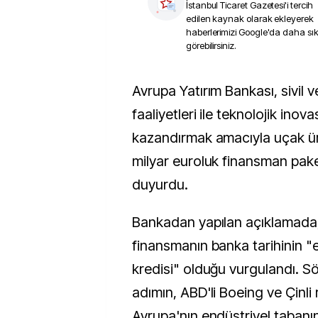
İstanbul Ticaret Gazetesi
'i tercih
edilen kaynak olarak ekleyerek
haberlerimizi Google'da daha sı
görebilirsiniz.
Avrupa Yatırım Bankası, sivil ve askeri havacılık
faaliyetleri ile teknolojik inov
kazandırmak amacıyla uçak üre
milyar euroluk finansman paket
duyurdu.
Bankadan yapılan açıklamada
finansmanın banka tarihinin 
kredisi" olduğu vurgulandı. Sö
adımın, ABD'li Boeing ve Çinli 
Avrupa'nın endüstriyel tabanı