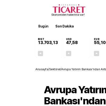
Ekonomiden haberiniz var!
Bugün
Son Dakika
Finans
EKST
BIST
USD
EUR
13.703,13
47,58
55,10
+0,11%
+0,02%
15,20
0,01
Anasayfa
/
Sektörel
/
Avrupa Yatırım Bankası'ndan Airb
Avrupa Yatırı
Bankası'ndan