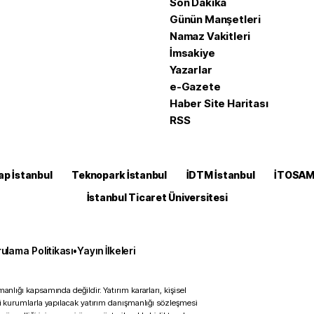
Son Dakika
Günün Manşetleri
Namaz Vakitleri
İmsakiye
Yazarlar
e-Gazete
Haber Site Haritası
RSS
ap İstanbul
Teknopark İstanbul
İDTM İstanbul
İTOSA
İstanbul Ticaret Üniversitesi
ulama Politikası
•
Yayın İlkeleri
anlığı kapsamında değildir. Yatırım kararları, kişisel
ili kurumlarla yapılacak yatırım danışmanlığı sözleşmesi