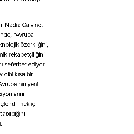
ı Nadia Calvino,
inde, "Avrupa
nolojik özerkliğini,
k rekabetçiliğini
nı seferber ediyor.
y gibi kısa bir
Avrupa'nın yeni
iyonlarını
lendirmek için
tabildiğini
.