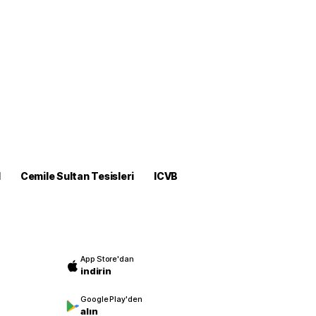
M
Cemile Sultan Tesisleri
ICVB
App Store'dan
indirin
Google Play'den
alın