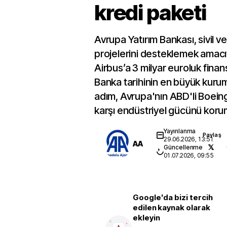
kredi paketi
Avrupa Yatırım Bankası, sivil ve
projelerini desteklemek amacıy
Airbus’a 3 milyar euroluk fina
Banka tarihinin en büyük kurum
adım, Avrupa'nın ABD'li Boeing 
karşı endüstriyel gücünü korum
Yayınlanma
Paylaş
29.06.2026, 13:51
AA
Güncellenme
01.07.2026, 09:55
Google'da bizi tercih
edilen kaynak olarak
ekleyin