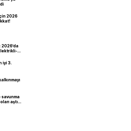
di
için 2026
ikkat!
ı: 2026’da
lektrikli-
iyi 3.
kalkınmayı
ne savunma
oları aştı