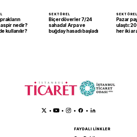
EL
SEKTÖREL
SEKTÖRE
prakların
Biçerdöverler 7/24
Pazar pay
aspir nedir?
sahada! Arpa ve
ulaştı: 2
e kullanılır?
buğday hasadı başladı
her iki ar
elektrikli
•
•
•
•
FAYDALI LINKLER