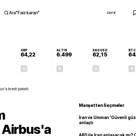
Ara
"
Faiz kararı
"
Ctrl K
RA
GBP
ALTIN
XAGUSD
BTC
64,22
6.499
62,15
64
+0,16%
+0,19%
+0,04%
+0,18%
0,09
0,12
2,78
0,11
us'a kredi paketi
Manşetten Seçmeler
m
İran ve Umman 'Güvenli güz
anlaştı
 Airbus'a
ABD ile İran anlaşacak mı?