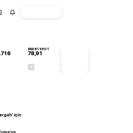
ÜYE
CANLI BORSA
Girişi
BRENTSPOT
.716
78,91
PİYASA
VERİLERİ
+0,71%
+0,61%
+0,00
0,48
ergah' için
 Cuma’ya