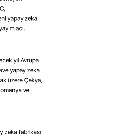
C,
eni yapay zeka
yayımladı.
ecek yıl Avrupa
lave yapay zeka
pmak üzere Çekya,
 Romanya ve
 zeka fabrikası