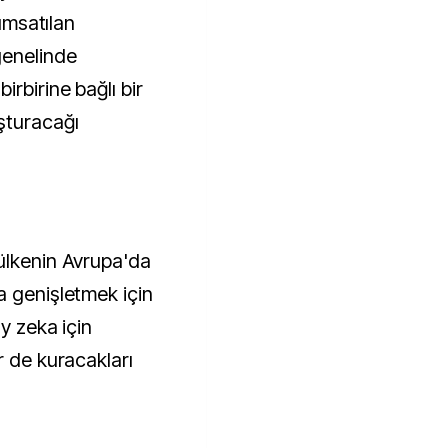
nımsatılan
genelinde
rbirine bağlı bir
şturacağı
ülkenin Avrupa'da
a genişletmek için
y zeka için
r de kuracakları