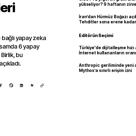
eri
yükseliyor? 9 haftanın zirv
İran’dan Hürmüz Boğazı açı
Tehditler sona erene kadar
kalacak
Editörün Seçimi
e bağlı yapay zeka
apsamda 6 yapay
Türkiye'de dijitalleşme hızı 
İnternet kullananların oran
Birlik, bu
92,3'e yükseldi
açıkladı.
Anthropic geriliminde yeni 
Mythos’a sınırlı erişim izni
N
Kaynak ekle