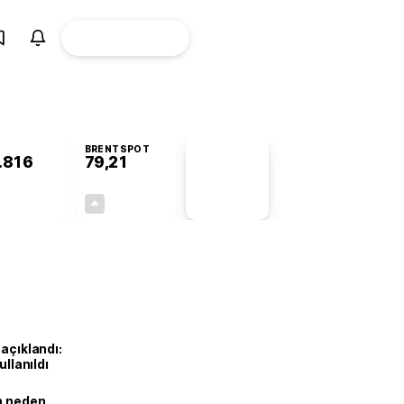
ÜYE
CANLI BORSA
Girişi
BRENTSPOT
.816
79,21
PİYASA
VERİLERİ
+1,04%
+0,38%
+0,00
0,30
 açıklandı:
ullanıldı
ın neden