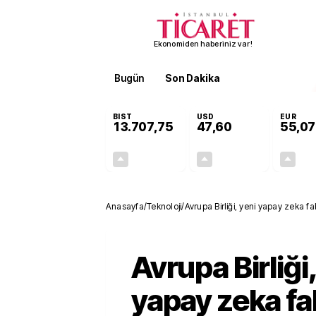
Ekonomiden haberiniz var!
Bugün
Son Dakika
Finans
EKST
BIST
USD
EUR
13.707,75
47,60
55,07
+0,03%
+0,06%
4,62
0,03
Anasayfa
/
Teknoloji
/
Avrupa Birliği, yeni yapay zeka fa
Avrupa Birliği,
yapay zeka fab