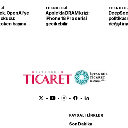
JI
TEKNOLOJI
TEKNOLOJ
k, OpenAI'ye
Apple’da DRAM krizi:
DeepSeek
 okudu:
iPhone 18 Pro serisi
politikası
token başına
gecikebilir
değiştiri
ar
zeka hiz
zam hazır
•
•
•
•
FAYDALI LINKLER
Son Dakika