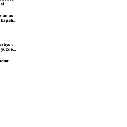
esi
klaması:
 kapalı
artıyor:
ı yüzde
adım: