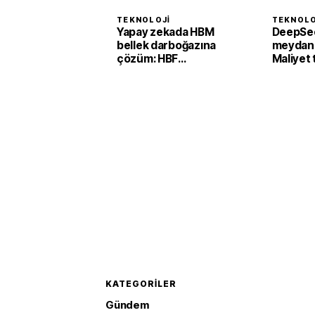
TEKNOLOJI
TEKNOLO
Yapay zekada HBM
DeepSee
bellek darboğazına
meydan
çözüm: HBF
Maliyet 
teknolojisi
0.28 dol
KATEGORILER
Gündem