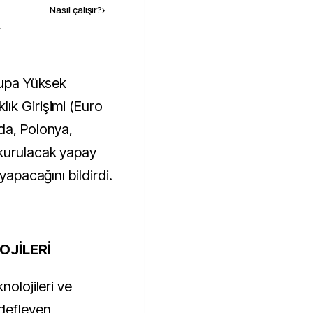
Nasıl çalışır?
›
k
ık Girişimi (Euro
da, Polonya,
kurulacak yapay
yapacağını bildirdi.
OJİLERİ
nolojileri ve
edefleyen