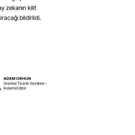
y zekanın kilit
racağı bildirildi.
ADEM ORHUN
İstanbul Ticaret Gazetesi –
Kıdemli Editör