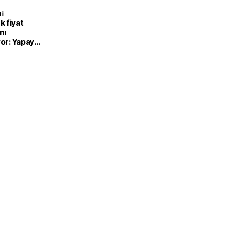
I
 fiyat
nı
yor: Yapay
metlerine
lığı