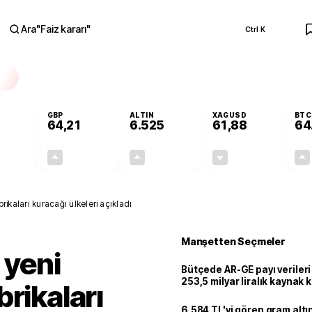
Ara
"
Faiz kararı
"
Ctrl K
RA
GBP
ALTIN
XAGUSD
BTC
64,21
6.525
61,88
64
+0,11%
+0,18%
+0,44%
-0,26%
0,06
0,11
28,44
-0,16
brikaları kuracağı ülkeleri açıkladı
Manşetten Seçmeler
 yeni
Bütçede AR-GE payı verileri
253,5 milyar liralık kaynak k
rikaları
6.584 TL'yi gören gram alt