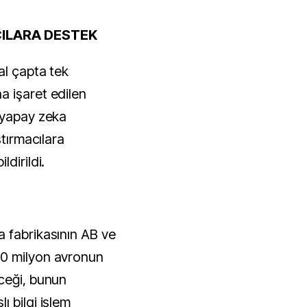
CILARA DESTEK
al çapta tek
 işaret edilen
 yapay zeka
ştırmacılara
dirildi.
 fabrikasının AB ve
00 milyon avronun
ceği, bunun
 bilgi işlem