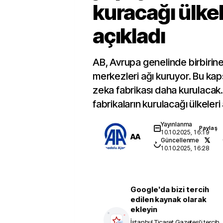
kuracağı ülkel
açıkladı
AB, Avrupa genelinde birbirin
merkezleri ağı kuruyor. Bu k
zeka fabrikası daha kurulacak. 
fabrikaların kurulacağı ülkeleri 
Yayınlanma
Paylaş
10.10.2025, 16:19
AA
Güncellenme
10.10.2025, 16:28
Google'da bizi tercih
edilen kaynak olarak
ekleyin
İstanbul Ticaret Gazetesi
'i tercih