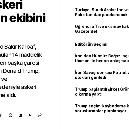
keri
Türkiye, Suudi Arabistan ve
n ekibini
Pakistan'dan jeoekonomik
Öğrenci affı ve ek sınav ha
Gazete'de!
Editörün Seçimi
Bakır Kalibaf,
nulan 14 maddelik
İran'dan Hürmüz Boğazı açı
Umman ile her an anlaşma i
ten başka çaresi
an Donald Trump,
İran Savaşı sonrası Patriot
stokları geriledi
 ve
edeniyle askeri
Trump bağlantılı şirket Grö
e aldı.
çıkarma yaptı
Trump seçimi kaybederse 
soruşturmalar planlanıyor
N