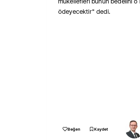
mükellefleri bunun bedelini o
ödeyecektir" dedi.
Beğen
Kaydet