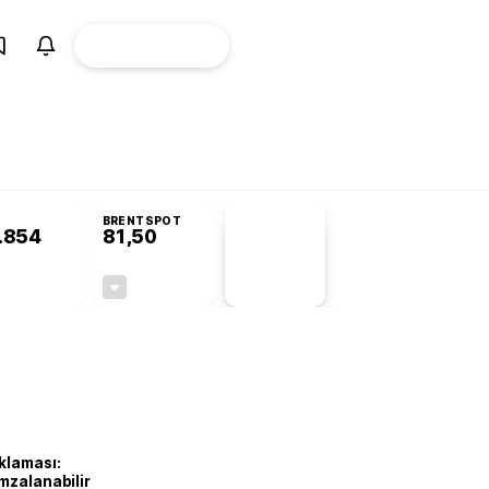
ÜYE
CANLI BORSA
Girişi
BRENTSPOT
.854
81,50
PİYASA
VERİLERİ
-0,22%
-1,55%
+0,00
-1,28
klaması:
mzalanabilir