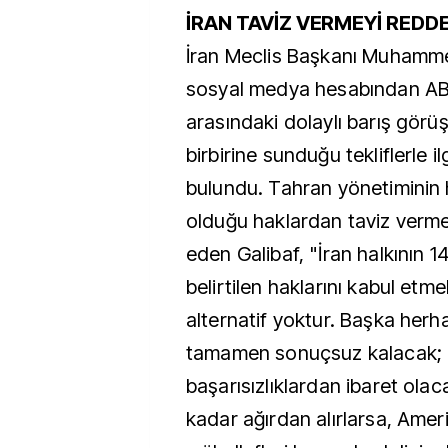
İRAN TAVİZ VERMEYİ REDD
İran Meclis Başkanı Muhammed
sosyal medya hesabından AB
arasındaki dolaylı barış görüş
birbirine sunduğu tekliflerle i
bulundu. Tahran yönetiminin 
olduğu haklardan taviz verm
eden Galibaf, "İran halkının 1
belirtilen haklarını kabul et
alternatif yoktur. Başka herh
tamamen sonuçsuz kalacak; 
başarısızlıklardan ibaret olaca
kadar ağırdan alırlarsa, Amer