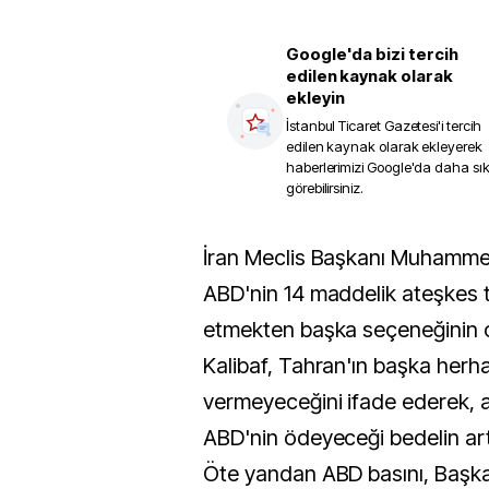
Google'da bizi tercih
edilen kaynak olarak
ekleyin
İstanbul Ticaret Gazetesi
'i tercih
edilen kaynak olarak ekleyerek
haberlerimizi Google'da daha sı
görebilirsiniz.
İran Meclis Başkanı Muhammed Bakır Kalibaf,
ABD'nin 14 maddelik ateşkes te
etmekten başka seçeneğinin ol
Kalibaf, Tahran'ın başka herha
vermeyeceğini ifade ederek,
ABD'nin ödeyeceği bedelin art
Öte yandan ABD basını, Başk