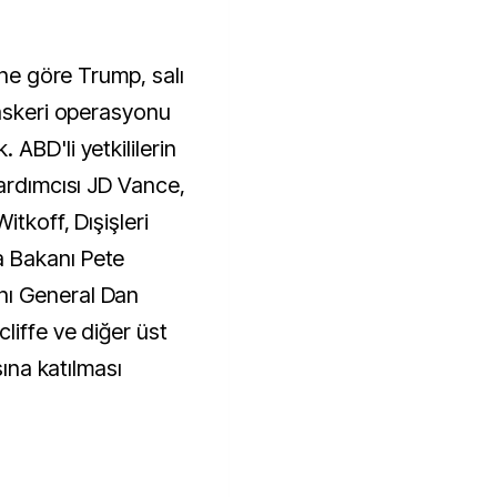
ine göre Trump, salı
 askeri operasyonu
ABD'li yetkililerin
Yardımcısı JD Vance,
tkoff, Dışişleri
 Bakanı Pete
ı General Dan
liffe ve diğer üst
sına katılması