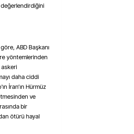
 değerlendirdiğini
e göre, ABD Başkanı
ere yöntemlerinden
 askeri
mayı daha ciddi
'ın İran’ın Hürmüz
etmesinden ve
rasında bir
an ötürü hayal