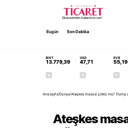
Ekonomiden haberiniz var!
Bugün
Son Dakika
Finans
EKST
SON DAKİKA
Öğrenci affı ve ek sınav hakkı 
BIST
USD
EUR
13.779,39
47,71
55,19
-0,14%
+0,18%
-19,42
0,09
Anasayfa
/
Dünya
/
Ateşkes masası çöktü mü? Trump ask
Ateşkes masa