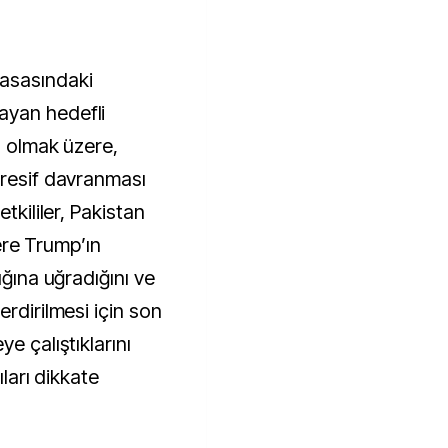
asasındaki
ayan hedefli
l olmak üzere,
gresif davranması
tkililer, Pakistan
lere Trump’ın
ığına uğradığını ve
erdirilmesi için son
e çalıştıklarını
ıları dikkate