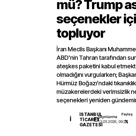
mü? Trump as
seçenekler içi
topluyor
İran Meclis Başkanı Muhammed 
ABD'nin Tahran tarafından su
ateşkes paketini kabul etmek
olmadığını vurgularken; Başk
Hürmüz Boğazı’ndaki tıkanıklık
müzakerelerdeki verimsizlik n
seçenekleri yeniden gündemin
İSTANBUL
Paylaş
Yayınlanma
İ
TICARET
12.05.2026, 09:20
GAZETESI