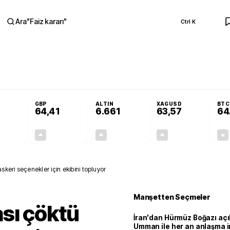
Ara
"
Faiz kararı
"
Ctrl K
RA
Resmi Gazete'de!
Öğrenci affı ve ek sınav hakkı Resmi Gazete'de!
GBP
ALTIN
XAGUSD
BTC
64,41
6.661
63,57
64
+0,32%
+0,38%
+2,59%
+3,37%
0,18
0,24
167,96
2,07
eri seçenekler için ekibini topluyor
Manşetten Seçmeler
sı çöktü
İran'dan Hürmüz Boğazı açı
Umman ile her an anlaşma i