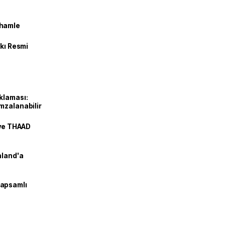
 hamle
kkı Resmi
klaması:
mzalanabilir
 ve THAAD
nland'a
kapsamlı