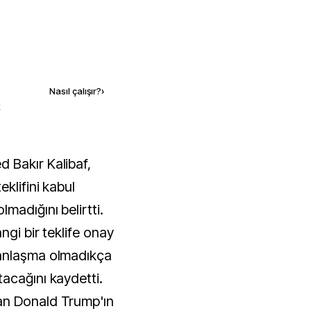
Kaynak ekle
Nasıl çalışır?
›
k
klifini kabul
madığını belirtti.
ngi bir teklife onay
 anlaşma olmadıkça
acağını kaydetti.
an Donald Trump'ın