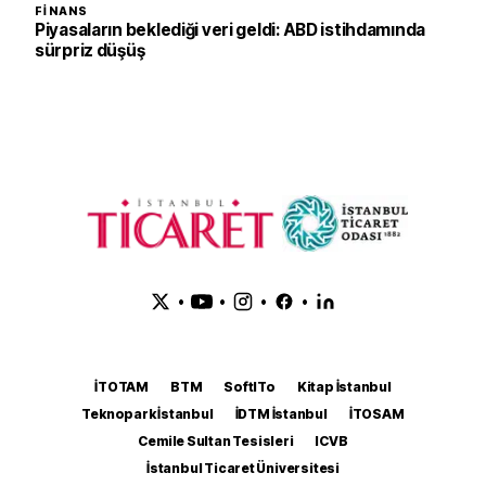
FINANS
Piyasaların beklediği veri geldi: ABD istihdamında
sürpriz düşüş
•
•
•
•
İTOTAM
BTM
SoftITo
Kitap İstanbul
Teknopark İstanbul
İDTM İstanbul
İTOSAM
Cemile Sultan Tesisleri
ICVB
İstanbul Ticaret Üniversitesi