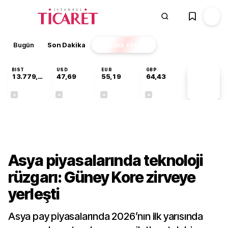
Bugün
Son Dakika
Finans
EKSTRA
BIST
USD
EUR
GBP
13.779,39
47,69
55,19
64,43
PİYASA
VERİLERİ
-0,14%
+0,15%
+0,32%
+0,40%
Finans
Asya piyasalarında teknoloji
rüzgarı: Güney Kore zirveye
yerleşti
Asya pay piyasalarında 2026’nın ilk yarısında