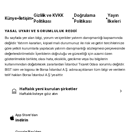
Gizlilik ve KVKK
Doğrulama
Yayın
Künye
•
İletişim
•
•
•
Politikası
Politikası
İlkeleri
YASAL UYARI VE SORUMLULUK REDDİ
Bu sayfada yer alan bilgi, yorum ve içerikler yatırım danışmanlığı kapsamında
değildir. Yatırım kararları, kişisel mali durumunuz ile risk ve getiri tercihlerinize
göre yetkili kurumlarla yapılacak yatırım danışmanlığı sözleşmesi çerçevesinde
değerlendirilmelidir. İçeriklerin doğruluğu ve güncelliği için azami özen
gösterilmekle birlikte, olası hata, eksiklik, gecikme veya bu bilgilerin
kullanımından doğabilecek zararlardan İstanbul Ticaret Odası sorumlu değildir.
BIST isim ve logosu ile Borsa İstanbul A.Ş. adına açıklanan tüm bilgi ve verilerin
telif hakları Borsa İstanbul A.Ş.’ye aittir.
Haftalık yeni kurulan şirketler
Haftalık listeye göz atın
App Store'dan
indirin
Google Play'den