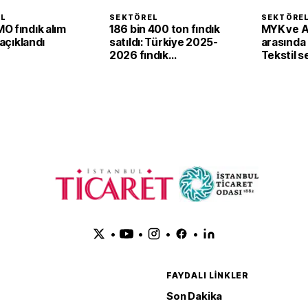
EL
SEKTÖREL
SEKTÖRE
O fındık alım
186 bin 400 ton fındık
MYK ve 
 açıklandı
satıldı: Türkiye 2025-
arasında i
2026 fındık
Tekstil 
sezonunda 2,4 milyar
'yeşil ve d
dolar gelir sağladı
dönüşü
•
•
•
•
FAYDALI LINKLER
Son Dakika