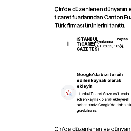
Çin’de düzenlenen dünyanın 
ticaret fuarlarından Canton Fua
Türk firması ürünlerini tanıttı.
İSTANBUL
Paylaş
Yayınlanma
İ
TICARET
24.10.2025, 10:28
GAZETESI
Google'da bizi tercih
edilen kaynak olarak
ekleyin
İstanbul Ticaret Gazetesi
'i tercih
edilen kaynak olarak ekleyerek
haberlerimizi Google'da daha sı
görebilirsiniz.
Çin’de düzenlenen ve dünyanın en büyük genel