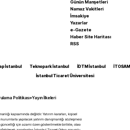
Günün Manşetleri
Namaz Vakitleri
İmsakiye
Yazarlar
e-Gazete
Haber Site Haritası
RSS
ap İstanbul
Teknopark İstanbul
İDTM İstanbul
İTOSA
İstanbul Ticaret Üniversitesi
ulama Politikası
•
Yayın İlkeleri
anlığı kapsamında değildir. Yatırım kararları, kişisel
ili kurumlarla yapılacak yatırım danışmanlığı sözleşmesi
 güncelliği için azami özen gösterilmekle birlikte, olası
doğabilecek zararlardan İstanbul Ticaret Odası sorumlu