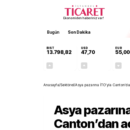
Ekonomiden haberiniz var!
Bugün
Son Dakika
Finans
EKST
BIST
USD
EUR
13.798,82
47,70
55,00
+0,70%
+0,16%
95,68
0,08
Anasayfa
/
Sektörel
/
Asya pazarına İTO’yla Canton’dan
Asya pazarına
Canton’dan aç