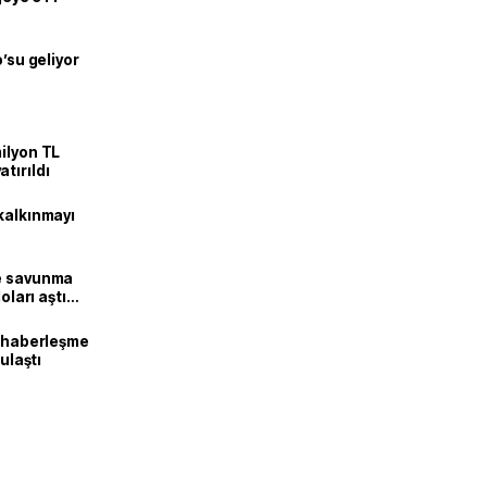
o’su geliyor
ilyon TL
tırıldı
kalkınmayı
ne savunma
oları aştı
k haberleşme
 ulaştı