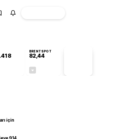
ÜYE
CANLI BORSA
Girişi
BRENTSPOT
.418
82,44
PİYASA
VERİLERİ
-0,16%
-0,41%
+0,00
-0,34
rı için
ojeye 914