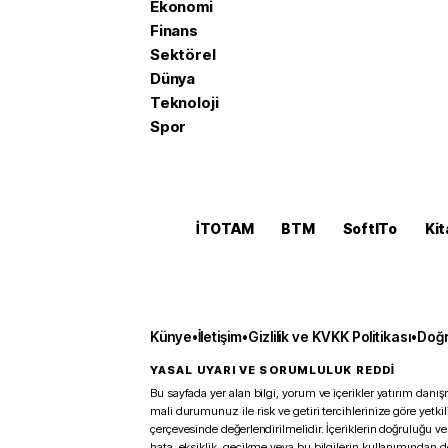
Ekonomi
Finans
Sektörel
Dünya
Teknoloji
Spor
İTOTAM
BTM
SoftITo
Kit
Künye
•
İletişim
•
Gizlilik ve KVKK Politikası
•
Doğr
YASAL UYARI VE SORUMLULUK REDDİ
Bu sayfada yer alan bilgi, yorum ve içerikler yatırım danışm
mali durumunuz ile risk ve getiri tercihlerinize göre yetk
çerçevesinde değerlendirilmelidir. İçeriklerin doğruluğu ve
hata, eksiklik, gecikme veya bu bilgilerin kullanımından 