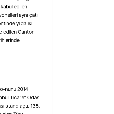
k kabul edilen
onelleri aynı çatı
tinde yılda iki
ze edilen Canton
rihlerinde
syo-nunu 2014
anbul Ticaret Odası
ı stand açtı. 138.