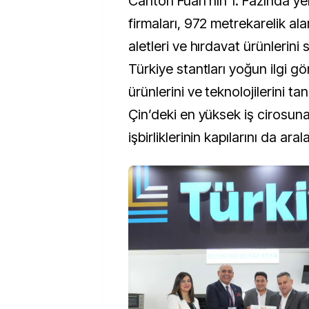
Canton Fuarı’nın 1. Fazında ye
firmaları, 972 metrekarelik ala
aletleri ve hırdavat ürünlerini 
Türkiye stantları yoğun ilgi gö
ürünlerini ve teknolojilerini ta
Çin’deki en yüksek iş cirosun
işbirliklerinin kapılarını da ara