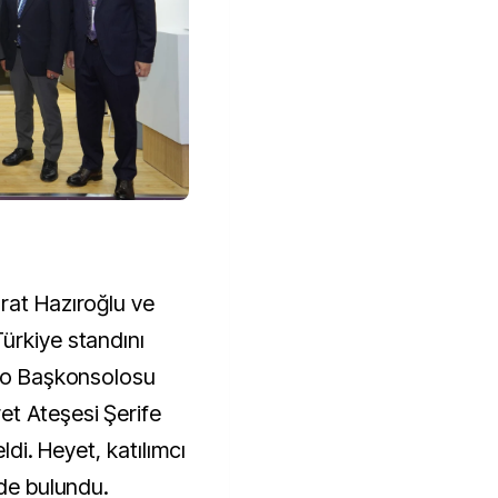
rat Hazıroğlu ve
ürkiye standını
nco Başkonsolosu
t Ateşesi Şerife
eldi. Heyet, katılımcı
nde bulundu.