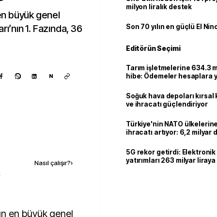
milyon liralık destek
en büyük genel
rı’nın 1. Fazında, 36
Son 70 yılın en güçlü El Nin
Editörün Seçimi
Tarım işletmelerine 634.3 m
hibe: Ödemeler hesaplara ya
N
Soğuk hava depoları kırsal 
ve ihracatı güçlendiriyor
Türkiye'nin NATO ülkeleri
ihracatı artıyor: 6,2 milyar d
milyar doları aştı
Kaynak ekle
5G rekor getirdi: Elektroni
yatırımları 263 milyar liraya
Nasıl çalışır?
›
k