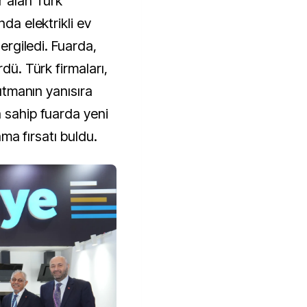
r alan Türk
nda elektrikli ev
sergiledi. Fuarda,
rdü. Türk firmaları,
nıtmanın yanısıra
a sahip fuarda yeni
lama fırsatı buldu.