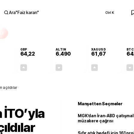
Ara
"
Faiz kararı
"
Ctrl K
RA
GBP
ALTIN
XAGUSD
BTC
64,22
6.490
61,67
64
-0,02%
+0,08%
-0,04%
+0,28%
-0,01
0,05
-2,75
0,17
 açıldılar
Manşetten Seçmeler
 İTO’yla
MGK’dan İran-ABD çatışmala
müzakere çağrısı
ıldılar
Sıfır atık hedefi için 161 pr