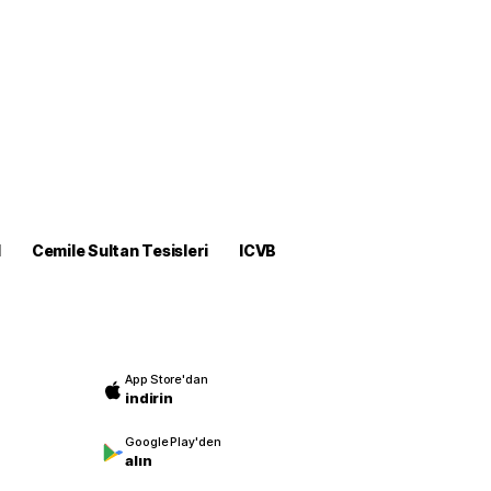
M
Cemile Sultan Tesisleri
ICVB
App Store'dan
indirin
Google Play'den
alın