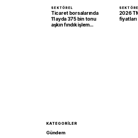
SEKTÖREL
SEKTÖR
Ticaret borsalarında
2026 TM
11 ayda 375 bin tonu
fiyatları
aşkın fındık işlem
gördü
KATEGORILER
Gündem