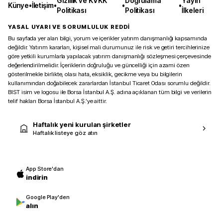
Gizlilik ve KVKK
Doğrulama
Yayın
Künye
•
İletişim
•
•
•
Politikası
Politikası
İlkeleri
YASAL UYARI VE SORUMLULUK REDDİ
Bu sayfada yer alan bilgi, yorum ve içerikler yatırım danışmanlığı kapsamında
değildir. Yatırım kararları, kişisel mali durumunuz ile risk ve getiri tercihlerinize
göre yetkili kurumlarla yapılacak yatırım danışmanlığı sözleşmesi çerçevesinde
değerlendirilmelidir. İçeriklerin doğruluğu ve güncelliği için azami özen
gösterilmekle birlikte, olası hata, eksiklik, gecikme veya bu bilgilerin
kullanımından doğabilecek zararlardan İstanbul Ticaret Odası sorumlu değildir.
BIST isim ve logosu ile Borsa İstanbul A.Ş. adına açıklanan tüm bilgi ve verilerin
telif hakları Borsa İstanbul A.Ş.’ye aittir.
Haftalık yeni kurulan şirketler
Haftalık listeye göz atın
App Store'dan
indirin
Google Play'den
alın