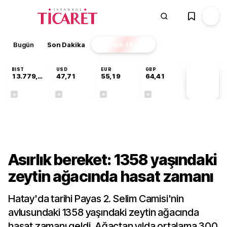
Bugün
Son Dakika
Finans
EKSTRA
BIST
USD
EUR
GBP
13.779,39
47,71
55,19
64,41
PİYASA
VERİLERİ
-0,14%
+0,18%
+0,32%
+0,38%
Kültür-Sanat
Asırlık bereket: 1358 yaşındaki
zeytin ağacında hasat zamanı
Hatay'da tarihi Payas 2. Selim Camisi'nin
avlusundaki 1358 yaşındaki zeytin ağacında
hasat zamanı geldi. Ağaçtan yılda ortalama 300