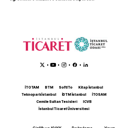
•
•
•
•
İTOTAM
BTM
SoftITo
Kitap İstanbul
Teknopark İstanbul
İDTM İstanbul
İTOSAM
Cemile Sultan Tesisleri
ICVB
İstanbul Ticaret Üniversitesi