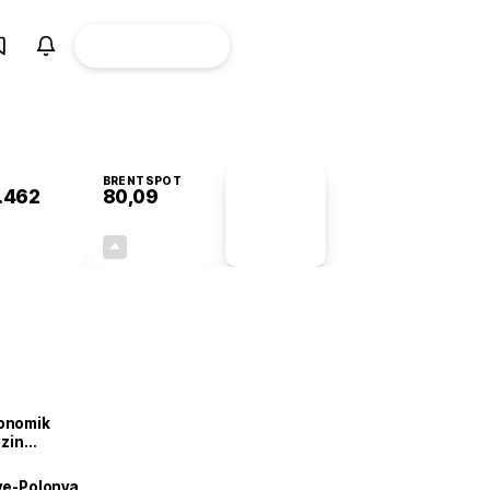
ÜYE
CANLI BORSA
Girişi
BRENTSPOT
.462
80,09
PİYASA
VERİLERİ
-0,04%
+1,50%
+0,00
1,18
onomik
izin
lendirdik
iye-Polonya