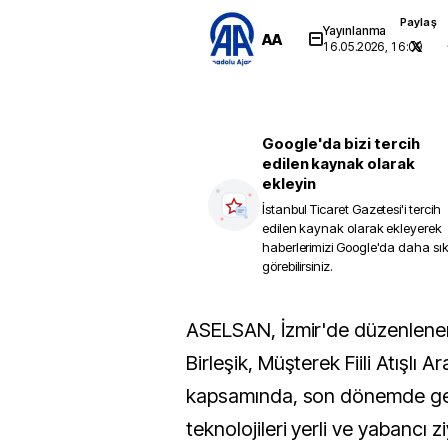
Paylaş
Yayınlanma
AA
16.05.2026, 16:09
Google'da bizi tercih
edilen kaynak olarak
ekleyin
İstanbul Ticaret Gazetesi
'i tercih
edilen kaynak olarak ekleyerek
haberlerimizi Google'da daha sı
görebilirsiniz.
ASELSAN, İzmir'de düzenlenen EFES-2026
Birleşik, Müşterek Fiili Atışlı Ar
kapsamında, son dönemde geli
teknolojileri yerli ve yabancı zi