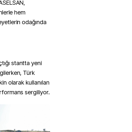
n ASELSAN,
ümlerle hem
heyetlerin odağında
tığı stantta yeni
gilerken, Türk
kin olarak kullanılan
rformans sergiliyor.