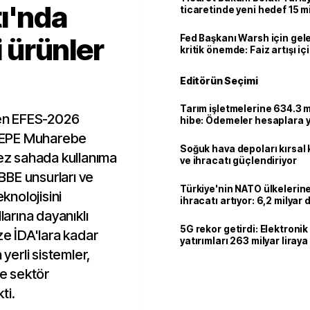
ı'nda
ticaretinde yeni hedef 15 mi
i ürünler
Fed Başkanı Warsh için gel
kritik önemde: Faiz artışı içi
var
Editörün Seçimi
Tarım işletmelerine 634.3 m
en EFES-2026
hibe: Ödemeler hesaplara ya
TEPE Muharebe
Soğuk hava depoları kırsal 
kez sahada kullanıma
ve ihracatı güçlendiriyor
BE unsurları ve
Türkiye'nin NATO ülkeleri
eknolojisini
ihracatı artıyor: 6,2 milyar d
milyar doları aştı
larına dayanıklı
5G rekor getirdi: Elektroni
ze İDA'lara kadar
yatırımları 263 milyar liraya
 yerli sistemler,
ve sektör
ti.