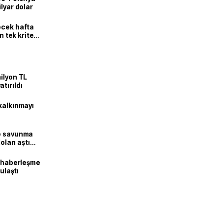
lyar dolar
ecek hafta
n tek kriter
ilyon TL
tırıldı
kalkınmayı
ne savunma
oları aştı
k haberleşme
 ulaştı