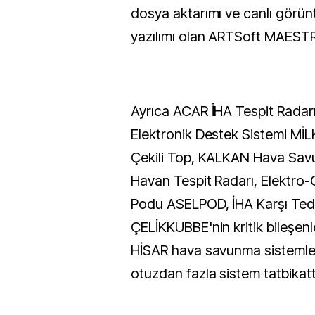
dosya aktarımı ve canlı görü
yazılımı olan ARTSoft MAESTRO
Ayrıca ACAR İHA Tespit Radar
Elektronik Destek Sistemi Mİ
Çekili Top, KALKAN Hava Sa
Havan Tespit Radarı, Elektro
Podu ASELPOD, İHA Karşı Tedb
ÇELİKKUBBE'nin kritik bileşen
HİSAR hava savunma sistemle
otuzdan fazla sistem tatbikatt