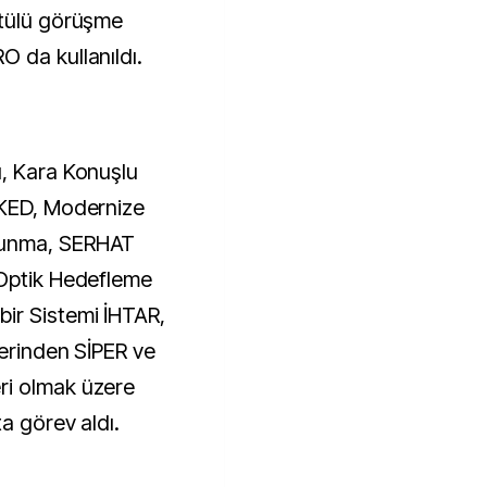
ntülü görüşme
 da kullanıldı.
ı, Kara Konuşlu
LKED, Modernize
vunma, SERHAT
-Optik Hedefleme
ir Sistemi İHTAR,
lerinden SİPER ve
ri olmak üzere
a görev aldı.