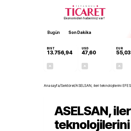
Ekonomiden haberiniz var!
Bugün
Son Dakika
Finans
EKST
BIST
USD
EUR
13.756,94
47,60
55,03
+0,39%
+0,06%
53,81
0,03
Anasayfa
/
Sektörel
/
ASELSAN, ileri teknolojilerini EFES
gördü
ASELSAN, iler
teknolojilerin