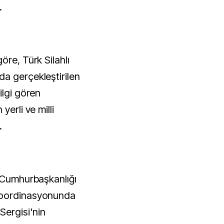
.
öre, Türk Silahlı
a gerçekleştirilen
ilgi gören
yerli ve milli
.
k Cumhurbaşkanlığı
koordinasyonunda
ergisi'nin