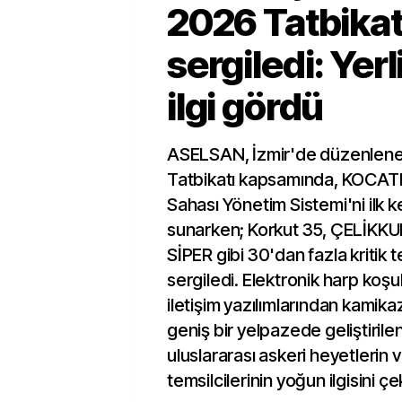
2026 Tatbikat
sergiledi: Yerl
ilgi gördü
ASELSAN, İzmir'de düzenlen
Tatbikatı kapsamında, KOCA
Sahası Yönetim Sistemi'ni ilk 
sunarken; Korkut 35, ÇELİKKUB
SİPER gibi 30'dan fazla kritik t
sergiledi. Elektronik harp koşul
iletişim yazılımlarından kamika
geniş bir yelpazede geliştirilen
uluslararası askeri heyetlerin 
temsilcilerinin yoğun ilgisini çek