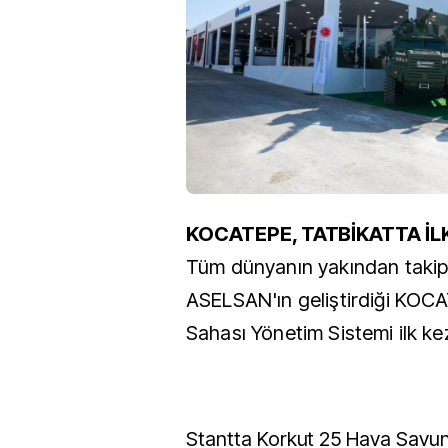
KOCATEPE, TATBİKATTA İL
Tüm dünyanın yakından takip e
ASELSAN'ın geliştirdiği KO
Sahası Yönetim Sistemi ilk kez 
Stantta Korkut 25 Hava Savunm