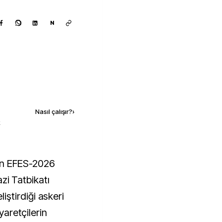
N
Kaynak ekle
Nasıl çalışır?
›
k
azi Tatbikatı
ştirdiği askeri
yaretçilerin