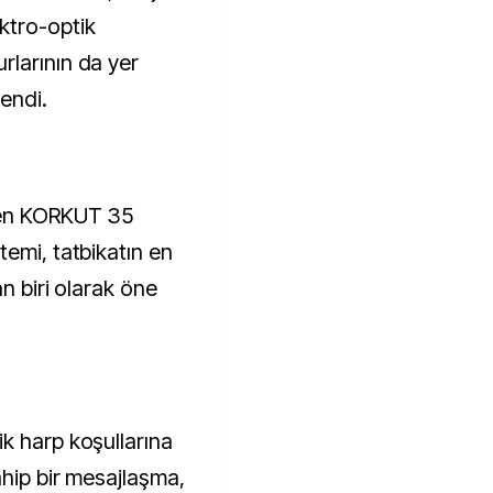
ktro-optik
larının da yer
lendi.
len KORKUT 35
emi, tatbikatın en
an biri olarak öne
k harp koşullarına
ahip bir mesajlaşma,