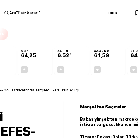
Ara
"
Faiz kararı
"
Ctrl K
RA
GBP
ALTIN
XAGUSD
BTC
64,25
6.521
61,59
64
+0,03%
+0,23%
+0,38%
-0,73%
0,02
0,15
24,44
-0,45
-2026 Tatbikatı'nda sergiledi: Yerli ürünler ilgi
Manşetten Seçmeler
i
Bakan Şimşek’ten makroek
istikrar vurgusu: Ekonomim
i EFES-
dayanıklılığını daha da güç
Ticaret Bakanı Bolat: Türk