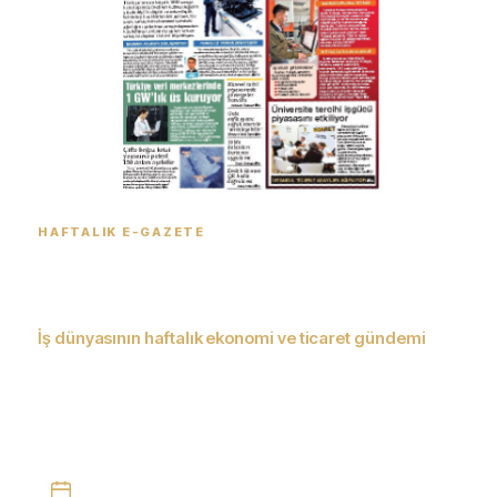
HAFTALIK E-GAZETE
İstanbul Ticaret Gazetesi
dijitalde
İş dünyasının haftalık ekonomi ve ticaret gündemi
Ekonomi, ticaret, sektörler ve teknoloji alanındaki haftalık
gelişmeleri e-gazete formatında okuyun; PDF olarak indirin
veya arşivden geçmiş sayılara ulaşın.
Her hafta yayında