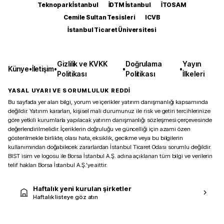
Teknopark İstanbul
İDTM İstanbul
İTOSAM
Cemile Sultan Tesisleri
ICVB
İstanbul Ticaret Üniversitesi
Gizlilik ve KVKK
Doğrulama
Yayın
Künye
•
İletişim
•
•
•
Politikası
Politikası
İlkeleri
YASAL UYARI VE SORUMLULUK REDDİ
Bu sayfada yer alan bilgi, yorum ve içerikler yatırım danışmanlığı kapsamında
değildir. Yatırım kararları, kişisel mali durumunuz ile risk ve getiri tercihlerinize
göre yetkili kurumlarla yapılacak yatırım danışmanlığı sözleşmesi çerçevesinde
değerlendirilmelidir. İçeriklerin doğruluğu ve güncelliği için azami özen
gösterilmekle birlikte, olası hata, eksiklik, gecikme veya bu bilgilerin
kullanımından doğabilecek zararlardan İstanbul Ticaret Odası sorumlu değildir.
BIST isim ve logosu ile Borsa İstanbul A.Ş. adına açıklanan tüm bilgi ve verilerin
telif hakları Borsa İstanbul A.Ş.’ye aittir.
Haftalık yeni kurulan şirketler
Haftalık listeye göz atın