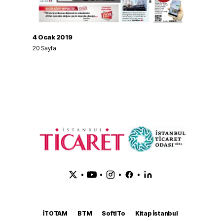
4 Ocak 2019
20
Sayfa
•
•
•
•
İTOTAM
BTM
SoftITo
Kitap İstanbul