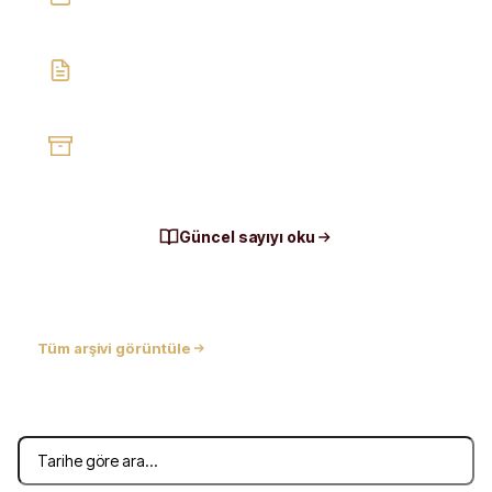
Güncel ekonomi ve ticaret gündemi
20 sayfa içerik
Sektörler, piyasalar ve özel haberler
Arşiv
Geçmiş sayılara kolay erişim
Güncel sayıyı oku
PDF indir
Tüm arşivi görüntüle