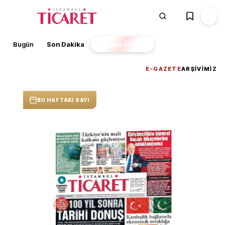
Bugün
Son Dakika
Finans
EKSTRA
E-GAZETE
ARŞIVIMIZ
BU HAFTAKI SAYI