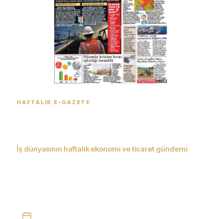
HAFTALIK E-GAZETE
İstanbul Ticaret Gazetesi
dijitalde
İş dünyasının haftalık ekonomi ve ticaret gündemi
Ekonomi, ticaret, sektörler ve teknoloji alanındaki haftalık
gelişmeleri e-gazete formatında okuyun; PDF olarak indirin
veya arşivden geçmiş sayılara ulaşın.
Her hafta yayında