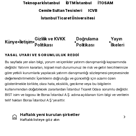
Teknopark İstanbul
İDTM İstanbul
İTOSAM
Cemile Sultan Tesisleri
ICVB
İstanbul Ticaret Üniversitesi
Gizlilik ve KVKK
Doğrulama
Yayın
Künye
•
İletişim
•
•
•
Politikası
Politikası
İlkeleri
YASAL UYARI VE SORUMLULUK REDDİ
Bu sayfada yer alan bilgi, yorum ve içerikler yatırım danışmanlığı kapsamında
değildir. Yatırım kararları, kişisel mali durumunuz ile risk ve getiri tercihlerinize
göre yetkili kurumlarla yapılacak yatırım danışmanlığı sözleşmesi çerçevesinde
değerlendirilmelidir. İçeriklerin doğruluğu ve güncelliği için azami özen
gösterilmekle birlikte, olası hata, eksiklik, gecikme veya bu bilgilerin
kullanımından doğabilecek zararlardan İstanbul Ticaret Odası sorumlu değildir.
BIST isim ve logosu ile Borsa İstanbul A.Ş. adına açıklanan tüm bilgi ve verilerin
telif hakları Borsa İstanbul A.Ş.’ye aittir.
Haftalık yeni kurulan şirketler
Haftalık listeye göz atın