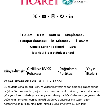
•
•
•
•
İTOTAM
BTM
SoftITo
Kitap İstanbul
Teknopark İstanbul
İDTM İstanbul
İTOSAM
Cemile Sultan Tesisleri
ICVB
İstanbul Ticaret Üniversitesi
Gizlilik ve KVKK
Doğrulama
Yayın
Künye
•
İletişim
•
•
•
Politikası
Politikası
İlkeleri
YASAL UYARI VE SORUMLULUK REDDİ
Bu sayfada yer alan bilgi, yorum ve içerikler yatırım danışmanlığı kapsamında
değildir. Yatırım kararları, kişisel mali durumunuz ile risk ve getiri tercihlerinize
göre yetkili kurumlarla yapılacak yatırım danışmanlığı sözleşmesi çerçevesinde
değerlendirilmelidir. İçeriklerin doğruluğu ve güncelliği için azami özen
gösterilmekle birlikte, olası hata, eksiklik, gecikme veya bu bilgilerin