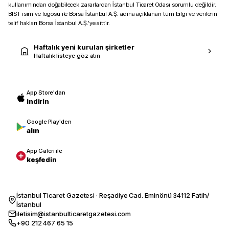
kullanımından doğabilecek zararlardan İstanbul Ticaret Odası sorumlu değildir.
BIST isim ve logosu ile Borsa İstanbul A.Ş. adına açıklanan tüm bilgi ve verilerin
telif hakları Borsa İstanbul A.Ş.’ye aittir.
Haftalık yeni kurulan şirketler
Haftalık listeye göz atın
App Store'dan
indirin
Google Play'den
alın
App Galeri ile
keşfedin
İstanbul Ticaret Gazetesi · Reşadiye Cad. Eminönü 34112 Fatih/
İstanbul
iletisim@istanbulticaretgazetesi.com
+90 212 467 65 15