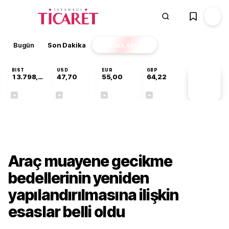
Bugün
Son Dakika
Finans
EKSTRA
BIST
USD
EUR
GBP
13.798,82
47,70
55,00
64,22
PİYASA
VERİLERİ
+0,70%
+0,16%
-0,03%
+0,07%
Gündem
Araç muayene gecikme
bedellerinin yeniden
yapılandırılmasına ilişkin
esaslar belli oldu