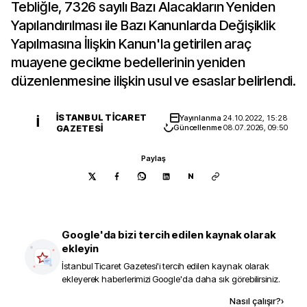
Tebliğle, 7326 sayılı Bazı Alacakların Yeniden
Yapılandırılması ile Bazı Kanunlarda Değişiklik
Yapılmasına İlişkin Kanun'la getirilen araç
muayene gecikme bedellerinin yeniden
düzenlenmesine ilişkin usul ve esaslar belirlendi.
İSTANBUL TICARET
Yayınlanma
24.10.2022, 15:28
İ
GAZETESI
Güncellenme
08.07.2026, 09:50
Paylaş
N
Google'da bizi tercih edilen kaynak olarak
ekleyin
İstanbul Ticaret Gazetesi
'i tercih edilen kaynak olarak
ekleyerek haberlerimizi Google'da daha sık görebilirsiniz.
Kaynak ekle
Nasıl çalışır?
›