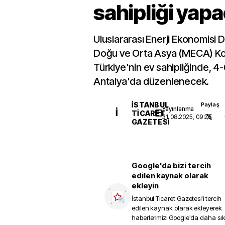
sahipliği yap
Uluslararası Enerji Ekonomisi 
Doğu ve Orta Asya (MECA) Ko
Türkiye'nin ev sahipliğinde, 4-
Antalya'da düzenlenecek.
İSTANBUL
Paylaş
Yayınlanma
İ
TICARET
31.08.2025, 09:25
GAZETESI
Google'da bizi tercih
edilen kaynak olarak
ekleyin
İstanbul Ticaret Gazetesi
'i tercih
edilen kaynak olarak ekleyerek
haberlerimizi Google'da daha sı