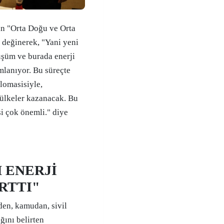
n "Orta Doğu ve Orta
değinerek, "Yani yeni
üşüm ve burada enerji
mlanıyor. Bu süreçte
plomasisiyle,
n ülkeler kazanacak. Bu
i çok önemli." diye
 ENERJİ
ARTTI"
en, kamudan, sivil
ğını belirten