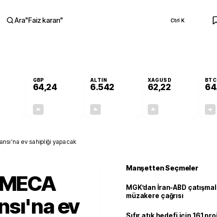
Ara
"
Faiz kararı
"
Ctrl K
RA
GBP
ALTIN
XAGUSD
BTC
64,24
6.542
62,22
64
+0,01%
+0,10%
+0,76%
+1,17%
0,01
0,06
49,21
0,72
nsı'na ev sahipliği yapacak
Manşetten Seçmeler
E MECA
MGK’dan İran-ABD çatışmala
müzakere çağrısı
nsı'na ev
Sıfır atık hedefi için 161 pr