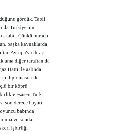
lduğunu gördük. Tabii
ında Türkiye'nin
tik tabii. Çünkü burada
sun, başka kaynaklarda
aftan Avrupa'ya ihraç
ik ama diğer taraftan da
z Hattı ile aslında
erji diplomasisi ile
çlü bir köprü
birlikte esasen Türk
si son derece hayati.
l oyuncu babında
 arama ve sondaj
keri işbirliği