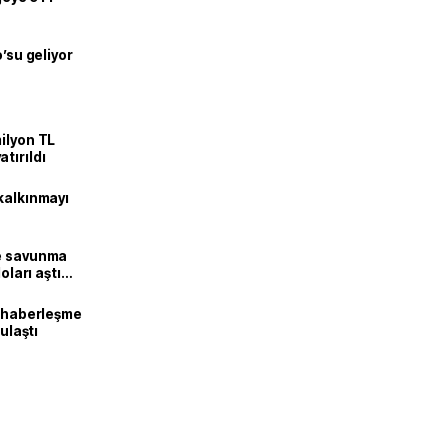
o’su geliyor
ilyon TL
tırıldı
kalkınmayı
ne savunma
oları aştı
k haberleşme
 ulaştı