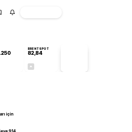
ÜYE
CANLI BORSA
Girişi
BRENTSPOT
.250
82,84
PİYASA
VERİLERİ
-1,03%
+0,07%
+0,00
0,06
rı için
ojeye 914