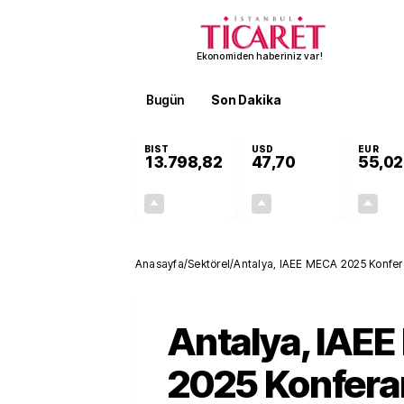
Ekonomiden haberiniz var!
Bugün
Son Dakika
Finans
EKST
BIST
USD
EUR
13.798,82
47,70
55,02
+0,70%
+0,16%
95,68
0,08
Anasayfa
/
Sektörel
/
Antalya, IAEE MECA 2025 Konfera
Antalya, IAE
2025 Konfera