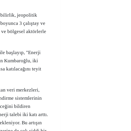
lirlik, jeopolitik
 boyunca 3 çalıştay ve
 ve bölgesel aktörlerle
le başlayıp, "Enerji
tan Kumbaroğlu, iki
a katılacağını teyit
ftan veri merkezleri,
endirme sistemlerinin
eceğini bildiren
i talebi iki katı arttı.
kleniyor. Bu artışın
üzerine de çok ciddi bir