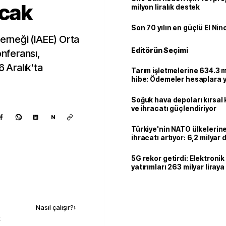
acak
milyon liralık destek
Son 70 yılın en güçlü El Nin
Derneği (IAEE) Orta
Editörün Seçimi
nferansı,
6 Aralık'ta
Tarım işletmelerine 634.3 m
hibe: Ödemeler hesaplara ya
Soğuk hava depoları kırsal 
ve ihracatı güçlendiriyor
N
Türkiye'nin NATO ülkeleri
ihracatı artıyor: 6,2 milyar d
milyar doları aştı
5G rekor getirdi: Elektroni
yatırımları 263 milyar liraya
Kaynak ekle
Nasıl çalışır?
›
k