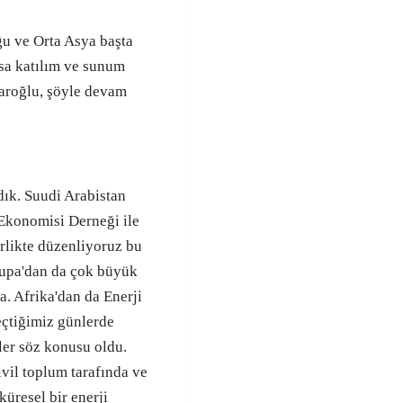
ğu ve Orta Asya başta
sa katılım ve sunum
aroğlu, şöyle devam
dık. Suudi Arabistan
 Ekonomisi Derneği ile
rlikte düzenliyoruz bu
rupa'dan da çok büyük
a. Afrika'dan da Enerji
eçtiğimiz günlerde
ler söz konusu oldu.
vil toplum tarafında ve
üresel bir enerji