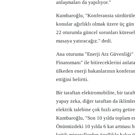
anlaşmaları da yapılıyor."
Kumbaroğlu, "Konferansta sürdürülebi
konular ağırlıklı olmak üzere üç gün
22 oturumla güncel sorunları küresel
masaya yatıracağız." dedi.
Ana oturuma "Enerji Arz Güvenliği" i
Finansmanı" ile bitireceklerini anla
ülkeden enerji bakanlarının konferans
ettiğini belirtti.
Bir taraftan elektromobilite, bir tara
yapay zeka, diğer taraftan da ikliml
elektrik talebine çok hızlı artış getir
Kumbaroğlu, "Son 10 yılda toplam enerj
Önümüzdeki 10 yılda 6 kat artması be
kritik minerallerden özellikle bakır 