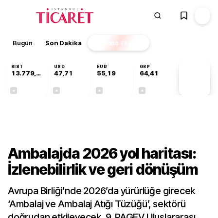
Bugün
Son Dakika
Finans
EKSTRA
BIST
USD
EUR
GBP
13.779,39
47,71
55,19
64,41
PİYASA
VERİLERİ
-0,14%
+0,18%
+0,32%
+0,38%
Sektörel
Ambalajda 2026 yol haritası:
İzlenebilirlik ve geri dönüşüm
Avrupa Birliği’nde 2026’da yürürlüğe girecek
‘Ambalaj ve Ambalaj Atığı Tüzüğü’, sektörü
doğrudan etkileyecek. 9. PAGEV Uluslararası