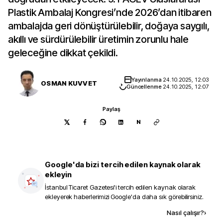
Plastik Ambalaj Kongresi’nde 2026’dan itibaren
ambalajda geri dönüştürülebilir, doğaya saygılı,
akıllı ve sürdürülebilir üretimin zorunlu hale
geleceğine dikkat çekildi.
Yayınlanma
24.10.2025, 12:03
OSMAN KUVVET
Güncellenme
24.10.2025, 12:07
Paylaş
N
Google'da bizi tercih edilen kaynak olarak
ekleyin
İstanbul Ticaret Gazetesi
'i tercih edilen kaynak olarak
ekleyerek haberlerimizi Google'da daha sık görebilirsiniz.
Kaynak ekle
Nasıl çalışır?
›