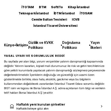
İTOTAM
BTM
SoftITo
Kitap İstanbul
Teknopark İstanbul
İDTM İstanbul
İTOSAM
Cemile Sultan Tesisleri
ICVB
İstanbul Ticaret Üniversitesi
Gizlilik ve KVKK
Doğrulama
Yayın
Künye
•
İletişim
•
•
•
Politikası
Politikası
İlkeleri
YASAL UYARI VE SORUMLULUK REDDİ
Bu sayfada yer alan bilgi, yorum ve içerikler yatırım danışmanlığı kapsamında
değildir. Yatırım kararları, kişisel mali durumunuz ile risk ve getiri tercihlerinize
göre yetkili kurumlarla yapılacak yatırım danışmanlığı sözleşmesi çerçevesinde
değerlendirilmelidir. İçeriklerin doğruluğu ve güncelliği için azami özen
gösterilmekle birlikte, olası hata, eksiklik, gecikme veya bu bilgilerin
kullanımından doğabilecek zararlardan İstanbul Ticaret Odası sorumlu değildir.
BIST isim ve logosu ile Borsa İstanbul A.Ş. adına açıklanan tüm bilgi ve verilerin
telif hakları Borsa İstanbul A.Ş.’ye aittir.
Haftalık yeni kurulan şirketler
Haftalık listeye göz atın