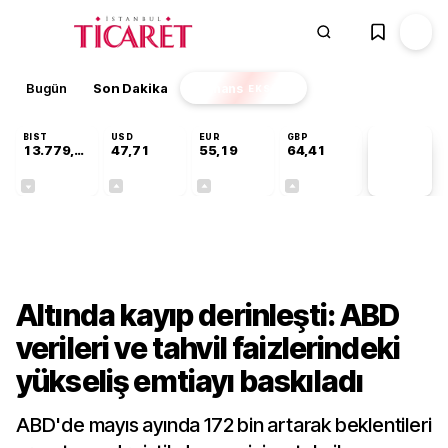
Bugün
Son Dakika
Finans
EKSTRA
BIST
USD
EUR
GBP
13.779,39
47,71
55,19
64,41
PİYASA
VERİLERİ
-0,14%
+0,18%
+0,32%
+0,38%
Finans
Altında kayıp derinleşti: ABD
verileri ve tahvil faizlerindeki
yükseliş emtiayı baskıladı
ABD'de mayıs ayında 172 bin artarak beklentileri