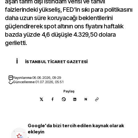
aşan tarım dışı istihdam verisi ve tahvil
faizlerindeki yükseliş, FED'in sıkı para politikasını
daha uzun süre koruyacağı beklentilerini
güçlendirerek spot altının ons fiyatını haftalık
bazda yüzde 4,6 düşüşle 4.329,50 dolara
geriletti.
İ
İSTANBUL TICARET GAZETESI
Yayınlanma
06.06.2026, 09:29
Güncellenme
01.07.2026, 05:51
Paylaş
N
Google'da bizi tercih edilen kaynak olarak
ekleyin