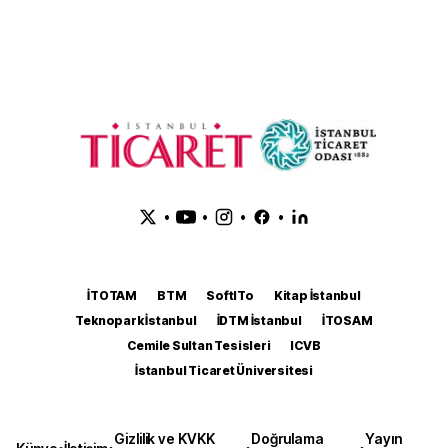
•
•
•
•
İTOTAM
BTM
SoftITo
Kitap İstanbul
Teknopark İstanbul
İDTM İstanbul
İTOSAM
Cemile Sultan Tesisleri
ICVB
İstanbul Ticaret Üniversitesi
Gizlilik ve KVKK
Doğrulama
Yayın