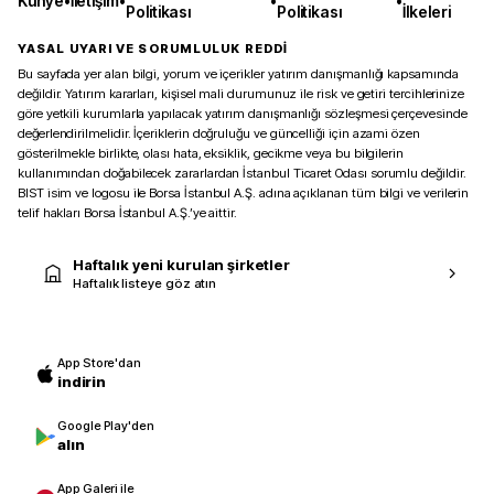
Künye
•
İletişim
•
•
•
Politikası
Politikası
İlkeleri
YASAL UYARI VE SORUMLULUK REDDİ
Bu sayfada yer alan bilgi, yorum ve içerikler yatırım danışmanlığı kapsamında
değildir. Yatırım kararları, kişisel mali durumunuz ile risk ve getiri tercihlerinize
göre yetkili kurumlarla yapılacak yatırım danışmanlığı sözleşmesi çerçevesinde
değerlendirilmelidir. İçeriklerin doğruluğu ve güncelliği için azami özen
gösterilmekle birlikte, olası hata, eksiklik, gecikme veya bu bilgilerin
kullanımından doğabilecek zararlardan İstanbul Ticaret Odası sorumlu değildir.
BIST isim ve logosu ile Borsa İstanbul A.Ş. adına açıklanan tüm bilgi ve verilerin
telif hakları Borsa İstanbul A.Ş.’ye aittir.
Haftalık yeni kurulan şirketler
Haftalık listeye göz atın
App Store'dan
indirin
Google Play'den
alın
App Galeri ile