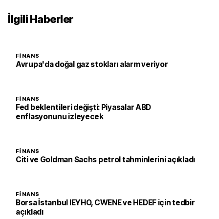
İlgili Haberler
FINANS
Avrupa'da doğal gaz stokları alarm veriyor
FINANS
Fed beklentileri değişti: Piyasalar ABD
enflasyonunu izleyecek
FINANS
Citi ve Goldman Sachs petrol tahminlerini açıkladı
FINANS
Borsa İstanbul IEYHO, CWENE ve HEDEF için tedbir
açıkladı