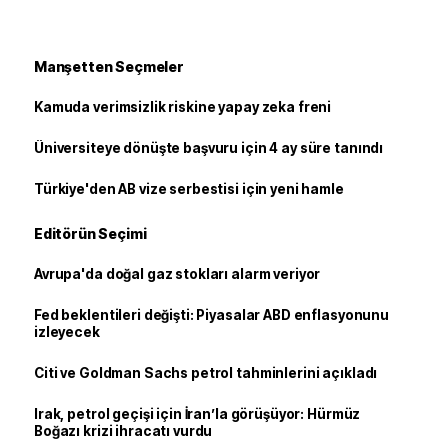
Manşetten Seçmeler
Kamuda verimsizlik riskine yapay zeka freni
Üniversiteye dönüşte başvuru için 4 ay süre tanındı
Türkiye'den AB vize serbestisi için yeni hamle
Editörün Seçimi
Avrupa'da doğal gaz stokları alarm veriyor
Fed beklentileri değişti: Piyasalar ABD enflasyonunu
izleyecek
Citi ve Goldman Sachs petrol tahminlerini açıkladı
Irak, petrol geçişi için İran’la görüşüyor: Hürmüz
Boğazı krizi ihracatı vurdu