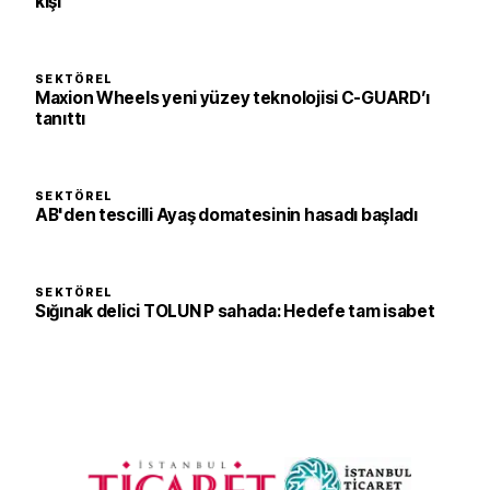
kişi
SEKTÖREL
Maxion Wheels yeni yüzey teknolojisi C-GUARD’ı
tanıttı
SEKTÖREL
AB'den tescilli Ayaş domatesinin hasadı başladı
SEKTÖREL
Sığınak delici TOLUN P sahada: Hedefe tam isabet