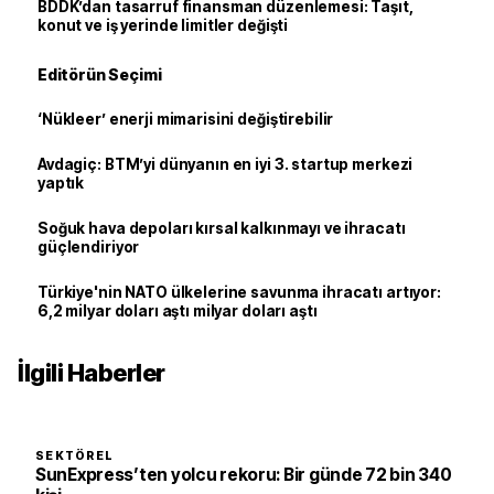
BDDK’dan tasarruf finansman düzenlemesi: Taşıt,
konut ve iş yerinde limitler değişti
Editörün Seçimi
‘Nükleer’ enerji mimarisini değiştirebilir
Avdagiç: BTM’yi dünyanın en iyi 3. startup merkezi
yaptık
Soğuk hava depoları kırsal kalkınmayı ve ihracatı
güçlendiriyor
Türkiye'nin NATO ülkelerine savunma ihracatı artıyor:
6,2 milyar doları aştı milyar doları aştı
İlgili Haberler
SEKTÖREL
SunExpress’ten yolcu rekoru: Bir günde 72 bin 340