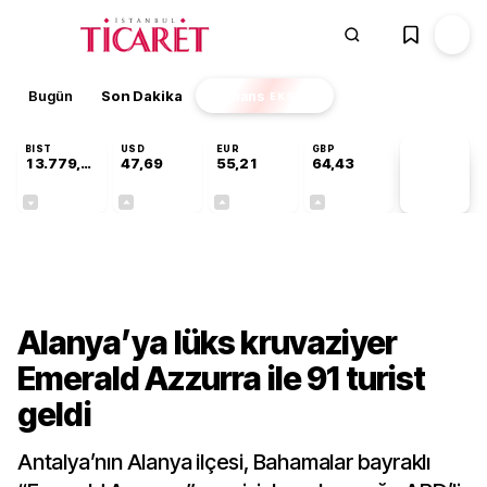
Bugün
Son Dakika
Finans
EKSTRA
BIST
USD
EUR
GBP
13.779,39
47,69
55,21
64,43
PİYASA
VERİLERİ
-0,14%
+0,14%
+0,36%
+0,41%
Sektörel
Alanya’ya lüks kruvaziyer
Emerald Azzurra ile 91 turist
geldi
Antalya’nın Alanya ilçesi, Bahamalar bayraklı