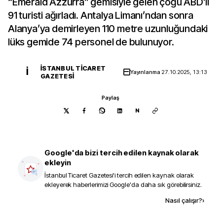
“Emerald Azzurra” gemisiyle gelen çoğu ABD’li
91 turisti ağırladı. Antalya Limanı’ndan sonra
Alanya’ya demirleyen 110 metre uzunluğundaki
lüks gemide 74 personel de bulunuyor.
İSTANBUL TICARET
İ
Yayınlanma
27.10.2025, 13:13
GAZETESI
Paylaş
N
Google'da bizi tercih edilen kaynak olarak
ekleyin
İstanbul Ticaret Gazetesi
'i tercih edilen kaynak olarak
ekleyerek haberlerimizi Google'da daha sık görebilirsiniz.
Kaynak ekle
Nasıl çalışır?
›