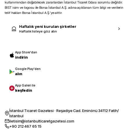
kullanımından doğabilecek zararlardan İstanbul Ticaret Odası sorumlu değildir.
BIST isim ve logosu ile Borsa İstanbul A.Ş. adına açıklanan tüm bilgi ve verilerin
telif hakları Borsa İstanbul A.Ş.’ye aittir.
Haftalık yeni kurulan şirketler
Haftalık listeye göz atın
App Store'dan
indirin
Google Play'den
alın
App Galeri ile
keşfedin
İstanbul Ticaret Gazetesi · Reşadiye Cad. Eminönü 34112 Fatih/
İstanbul
iletisim@istanbulticaretgazetesi.com
+90 212 467 65 15