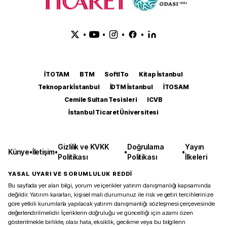
•
•
•
•
İTOTAM
BTM
SoftITo
Kitap İstanbul
Teknopark İstanbul
İDTM İstanbul
İTOSAM
Cemile Sultan Tesisleri
ICVB
İstanbul Ticaret Üniversitesi
Gizlilik ve KVKK
Doğrulama
Yayın
Künye
•
İletişim
•
•
•
Politikası
Politikası
İlkeleri
YASAL UYARI VE SORUMLULUK REDDİ
Bu sayfada yer alan bilgi, yorum ve içerikler yatırım danışmanlığı kapsamında
değildir. Yatırım kararları, kişisel mali durumunuz ile risk ve getiri tercihlerinize
göre yetkili kurumlarla yapılacak yatırım danışmanlığı sözleşmesi çerçevesinde
değerlendirilmelidir. İçeriklerin doğruluğu ve güncelliği için azami özen
gösterilmekle birlikte, olası hata, eksiklik, gecikme veya bu bilgilerin