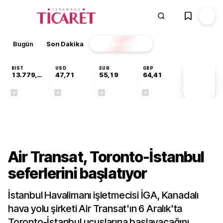
Bugün
Son Dakika
Finans
EKSTRA
BIST
USD
EUR
GBP
13.779,39
47,71
55,19
64,41
PİYASA
VERİLERİ
-0,14%
+0,18%
+0,32%
+0,38%
Sektörel
Air Transat, Toronto-İstanbul
seferlerini başlatıyor
İstanbul Havalimanı işletmecisi İGA, Kanadalı
hava yolu şirketi Air Transat'ın 6 Aralık'ta
Toronto-İstanbul uçuşlarına başlayacağını