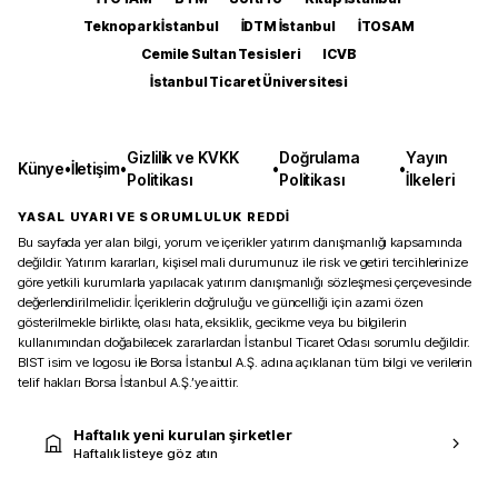
Teknopark İstanbul
İDTM İstanbul
İTOSAM
Cemile Sultan Tesisleri
ICVB
İstanbul Ticaret Üniversitesi
Gizlilik ve KVKK
Doğrulama
Yayın
Künye
•
İletişim
•
•
•
Politikası
Politikası
İlkeleri
YASAL UYARI VE SORUMLULUK REDDİ
Bu sayfada yer alan bilgi, yorum ve içerikler yatırım danışmanlığı kapsamında
değildir. Yatırım kararları, kişisel mali durumunuz ile risk ve getiri tercihlerinize
göre yetkili kurumlarla yapılacak yatırım danışmanlığı sözleşmesi çerçevesinde
değerlendirilmelidir. İçeriklerin doğruluğu ve güncelliği için azami özen
gösterilmekle birlikte, olası hata, eksiklik, gecikme veya bu bilgilerin
kullanımından doğabilecek zararlardan İstanbul Ticaret Odası sorumlu değildir.
BIST isim ve logosu ile Borsa İstanbul A.Ş. adına açıklanan tüm bilgi ve verilerin
telif hakları Borsa İstanbul A.Ş.’ye aittir.
Haftalık yeni kurulan şirketler
Haftalık listeye göz atın