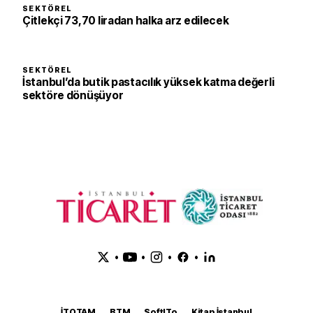
SEKTÖREL
Çitlekçi 73,70 liradan halka arz edilecek
SEKTÖREL
İstanbul’da butik pastacılık yüksek katma değerli
sektöre dönüşüyor
•
•
•
•
İTOTAM
BTM
SoftITo
Kitap İstanbul