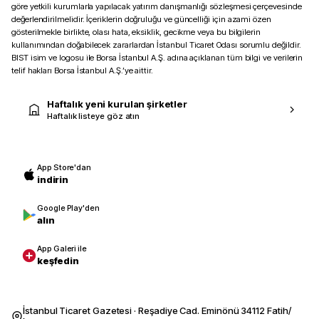
göre yetkili kurumlarla yapılacak yatırım danışmanlığı sözleşmesi çerçevesinde
değerlendirilmelidir. İçeriklerin doğruluğu ve güncelliği için azami özen
gösterilmekle birlikte, olası hata, eksiklik, gecikme veya bu bilgilerin
kullanımından doğabilecek zararlardan İstanbul Ticaret Odası sorumlu değildir.
BIST isim ve logosu ile Borsa İstanbul A.Ş. adına açıklanan tüm bilgi ve verilerin
telif hakları Borsa İstanbul A.Ş.’ye aittir.
Haftalık yeni kurulan şirketler
Haftalık listeye göz atın
App Store'dan
indirin
Google Play'den
alın
App Galeri ile
keşfedin
İstanbul Ticaret Gazetesi · Reşadiye Cad. Eminönü 34112 Fatih/