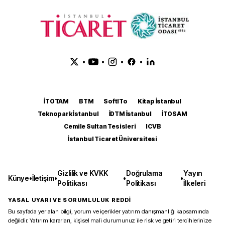
•
•
•
•
İTOTAM
BTM
SoftITo
Kitap İstanbul
Teknopark İstanbul
İDTM İstanbul
İTOSAM
Cemile Sultan Tesisleri
ICVB
İstanbul Ticaret Üniversitesi
Gizlilik ve KVKK
Doğrulama
Yayın
Künye
•
İletişim
•
•
•
Politikası
Politikası
İlkeleri
YASAL UYARI VE SORUMLULUK REDDİ
Bu sayfada yer alan bilgi, yorum ve içerikler yatırım danışmanlığı kapsamında
değildir. Yatırım kararları, kişisel mali durumunuz ile risk ve getiri tercihlerinize