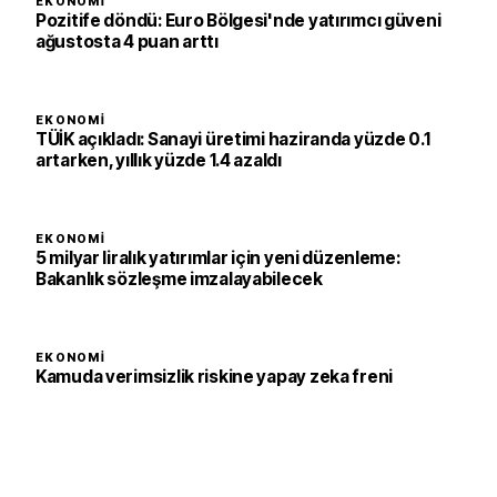
EKONOMI
Pozitife döndü: Euro Bölgesi'nde yatırımcı güveni
ağustosta 4 puan arttı
EKONOMI
TÜİK açıkladı: Sanayi üretimi haziranda yüzde 0.1
artarken, yıllık yüzde 1.4 azaldı
EKONOMI
5 milyar liralık yatırımlar için yeni düzenleme:
Bakanlık sözleşme imzalayabilecek
EKONOMI
Kamuda verimsizlik riskine yapay zeka freni