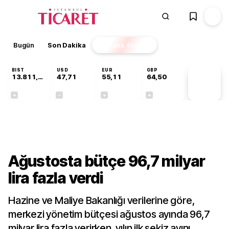
Bugün
Son Dakika
Finans
EKSTRA
BIST
USD
EUR
GBP
13.811,60
47,71
55,11
64,50
PİYASA
VERİLERİ
+0,23%
+0,00%
-0,14%
+0,13%
Ekonomi
Ağustosta bütçe 96,7 milyar
lira fazla verdi
Hazine ve Maliye Bakanlığı verilerine göre,
merkezi yönetim bütçesi ağustos ayında 96,7
milyar lira fazla verirken, yılın ilk sekiz ayını