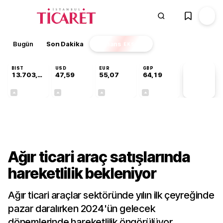
Bugün
Son Dakika
Finans
EKSTRA
BIST
USD
EUR
GBP
13.703,13
47,59
55,07
64,19
PİYASA
VERİLERİ
+0,11%
+0,06%
+0,11%
+0,15%
Sektörel
Ağır ticari araç satışlarında
hareketlilik bekleniyor
Ağır ticari araçlar sektöründe yılın ilk çeyreğinde
pazar daralırken 2024'ün gelecek
dönemlerinde hareketlilik öngörülüyor.