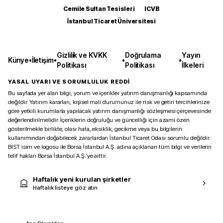
Cemile Sultan Tesisleri
ICVB
İstanbul Ticaret Üniversitesi
Gizlilik ve KVKK
Doğrulama
Yayın
Künye
•
İletişim
•
•
•
Politikası
Politikası
İlkeleri
YASAL UYARI VE SORUMLULUK REDDİ
Bu sayfada yer alan bilgi, yorum ve içerikler yatırım danışmanlığı kapsamında
değildir. Yatırım kararları, kişisel mali durumunuz ile risk ve getiri tercihlerinize
göre yetkili kurumlarla yapılacak yatırım danışmanlığı sözleşmesi çerçevesinde
değerlendirilmelidir. İçeriklerin doğruluğu ve güncelliği için azami özen
gösterilmekle birlikte, olası hata, eksiklik, gecikme veya bu bilgilerin
kullanımından doğabilecek zararlardan İstanbul Ticaret Odası sorumlu değildir.
BIST isim ve logosu ile Borsa İstanbul A.Ş. adına açıklanan tüm bilgi ve verilerin
telif hakları Borsa İstanbul A.Ş.’ye aittir.
Haftalık yeni kurulan şirketler
Haftalık listeye göz atın