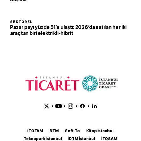
SEKTÖREL
Pazar payı yüzde 51’e ulaştı: 2026’da satılan her iki
araçtan biri elektrikli-hibrit
•
•
•
•
İTOTAM
BTM
SoftITo
Kitap İstanbul
Teknopark İstanbul
İDTM İstanbul
İTOSAM