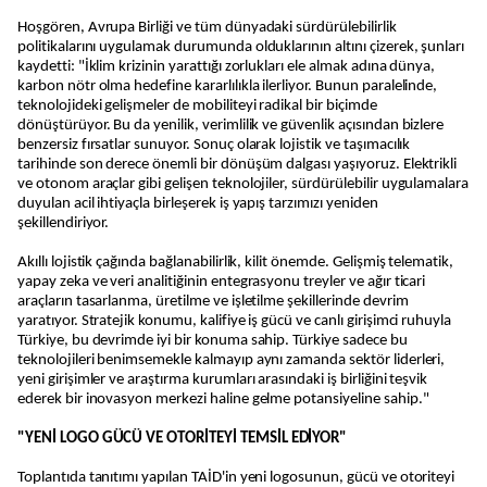
Hoşgören, Avrupa Birliği ve tüm dünyadaki sürdürülebilirlik
politikalarını uygulamak durumunda olduklarının altını çizerek, şunları
kaydetti: "İklim krizinin yarattığı zorlukları ele almak adına dünya,
karbon nötr olma hedefine kararlılıkla ilerliyor. Bunun paralelinde,
teknolojideki gelişmeler de mobiliteyi radikal bir biçimde
dönüştürüyor. Bu da yenilik, verimlilik ve güvenlik açısından bizlere
benzersiz fırsatlar sunuyor. Sonuç olarak lojistik ve taşımacılık
tarihinde son derece önemli bir dönüşüm dalgası yaşıyoruz. Elektrikli
ve otonom araçlar gibi gelişen teknolojiler, sürdürülebilir uygulamalara
duyulan acil ihtiyaçla birleşerek iş yapış tarzımızı yeniden
şekillendiriyor.
Akıllı lojistik çağında bağlanabilirlik, kilit önemde. Gelişmiş telematik,
yapay zeka ve veri analitiğinin entegrasyonu treyler ve ağır ticari
araçların tasarlanma, üretilme ve işletilme şekillerinde devrim
yaratıyor. Stratejik konumu, kalifiye iş gücü ve canlı girişimci ruhuyla
Türkiye, bu devrimde iyi bir konuma sahip. Türkiye sadece bu
teknolojileri benimsemekle kalmayıp aynı zamanda sektör liderleri,
yeni girişimler ve araştırma kurumları arasındaki iş birliğini teşvik
ederek bir inovasyon merkezi haline gelme potansiyeline sahip."
"YENİ LOGO GÜCÜ VE OTORİTEYİ TEMSİL EDİYOR"
Toplantıda tanıtımı yapılan TAİD'in yeni logosunun, gücü ve otoriteyi