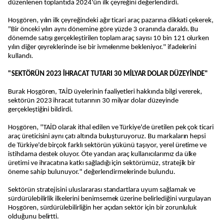
düzenlenen toplantıda 2024'ün ilk çeyreğini değerlendirdi.
Hoşgören, yılın ilk çeyreğindeki ağır ticari araç pazarına dikkati çekerek,
"Bir önceki yılın aynı dönemine göre yüzde 3 oranında daraldı. Bu
dönemde satışı gerçekleştirilen toplam araç sayısı 10 bin 121 olurken
yılın diğer çeyreklerinde ise bir ivmelenme bekleniyor." ifadelerini
kullandı.
"SEKTÖRÜN 2023 İHRACAT TUTARI 30 MİLYAR DOLAR DÜZEYİNDE"
Burak Hoşgören, TAİD üyelerinin faaliyetleri hakkında bilgi vererek,
sektörün 2023 ihracat tutarının 30 milyar dolar düzeyinde
gerçekleştiğini bildirdi.
Hoşgören, "TAİD olarak ithal edilen ve Türkiye'de üretilen pek çok ticari
araç üreticisini aynı çatı altında buluşturuyoruz. Bu markaların hepsi
de Türkiye'de birçok farklı sektörün yükünü taşıyor, yerel üretime ve
istihdama destek oluyor. Öte yandan araç kullanıcılarımız da ülke
üretimi ve ihracatına katkı sağladığı için sektörümüz, stratejik bir
öneme sahip bulunuyor." değerlendirmelerinde bulundu.
Sektörün stratejisini uluslararası standartlara uyum sağlamak ve
sürdürülebilirlik ilkelerini benimsemek üzerine belirlediğini vurgulayan
Hoşgören, sürdürülebilirliğin her açıdan sektör için bir zorunluluk
olduğunu belirtti.