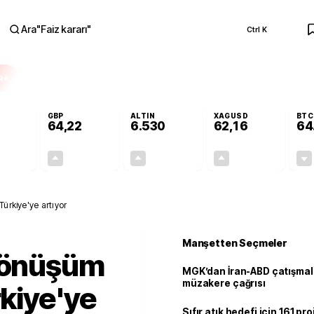
Ara
"
Faiz kararı
"
Ctrl K
RA
GBP
ALTIN
XAGUSD
BTC
64,22
6.530
62,16
64
-0,02%
+0,08%
+0,57%
+1,07%
-0,01
0,05
37,10
0,66
Türkiye'ye artıyor
Manşetten Seçmeler
 dönüşüm
MGK’dan İran-ABD çatışmala
müzakere çağrısı
rkiye'ye
Sıfır atık hedefi için 161 pr