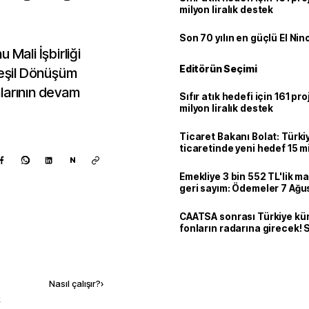
milyon liralık destek
Son 70 yılın en güçlü El Nin
 Mali İşbirliği
Editörün Seçimi
eşil Dönüşüm
larının devam
Sıfır atık hedefi için 161 pr
milyon liralık destek
Ticaret Bakanı Bolat: Türk
ticaretinde yeni hedef 15 mi
N
Emekliye 3 bin 552 TL'lik ma
geri sayım: Ödemeler 7 Ağu
CAATSA sonrası Türkiye kü
fonların radarına girecek
finansa yeni eşik
Kaynak ekle
Nasıl çalışır?
›
k