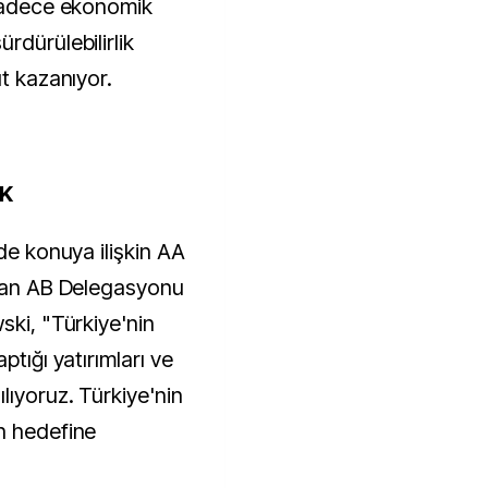
 sadece ekonomik
rdürülebilirlik
ut kazanıyor.
AK
nde konuya ilişkin AA
ayan AB Delegasyonu
ski, "Türkiye'nin
ptığı yatırımları ve
lıyoruz. Türkiye'nin
n hedefine