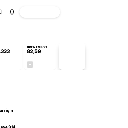
ÜYE
CANLI BORSA
Girişi
BRENTSPOT
.333
82,59
PİYASA
VERİLERİ
-0,27%
-0,23%
+0,00
-0,19
rı için
ojeye 914