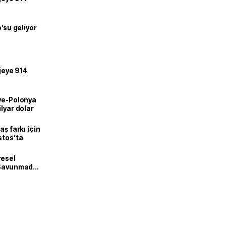
o’su geliyor
ojeye 914
iye-Polonya
lyar dolar
aş farkı için
stos’ta
resel
! Savunmadan