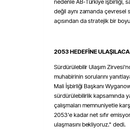
nedenle AB-Türkiye işbirliği,
değil aynı zamanda çevresel sü
açısından da stratejik bir boy
2053 HEDEFİNE ULAŞILAC
Sürdürülebilir Ulaşım Zirvesi'
muhabirinin sorularını yanıtl
Mali İşbirliği Başkanı Wyganow
sürdürülebilirlik kapsamında ya
çalışmaları memnuniyetle karşı
2053'e kadar net sıfır emisyo
ulaşmasını bekliyoruz." dedi.