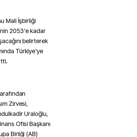
nin 2053'e kadar
şacağını belirterek
mında Türkiye'ye
tti.
tarafından
ım Zirvesi,
dulkadir Uraloğlu,
inans Ofisi Başkanı
pa Birliği (AB)