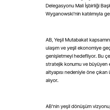
Delegasyonu Mali İşbirliği Baş
Wyganowski'nin katılımıyla gerç
AB, Yeşil Mutabakat kapsamınd
ulaşım ve yeşil ekonomiye geçi
genişletmeyi hedefliyor. Bu ç
stratejik konumu ve büyüyen e
altyapısı nedeniyle öne çıkan 
alıyor.
AB'nin yeşil dönüşüm vizyonu,