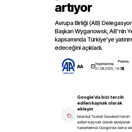
artıyor
Avrupa Birliği (AB) Delegasyonu
Başkan Wyganowsk, AB'nin Y
kapsamında Türkiye'ye yatırım
edeceğini açıkladı.
Paylaş
Yayınlanma
AA
21.08.2025, 16:08
Google'da bizi tercih
edilen kaynak olarak
ekleyin
İstanbul Ticaret Gazetesi
'i tercih
edilen kaynak olarak ekleyerek
haberlerimizi Google'da daha sı