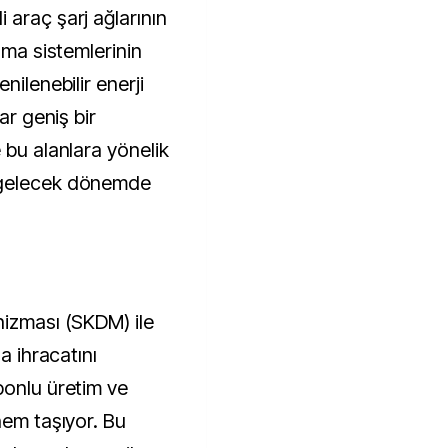
 araç şarj ağlarının
ıma sistemlerinin
nilenebilir enerji
ar geniş bir
 bu alanlara yönelik
 gelecek dönemde
nizması (SKDM) ile
a ihracatını
bonlu üretim ve
nem taşıyor. Bu