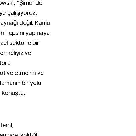
owski, "Şimdi de
ye çalışıyoruz.
aynağı değil. Kamu
zin hepsini yapmaya
zel sektörle bir
ermeliyiz ve
ktörü
otive etmenin ve
lamanın bir yolu
 konuştu.
stemi,
nında işbirliği