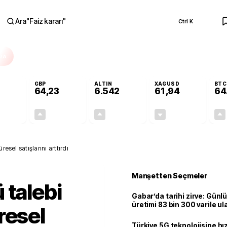
Ara
"
Faiz kararı
"
Ctrl K
RA
GBP
ALTIN
XAGUSD
BTC
64,23
6.542
61,94
64
+0,10%
+0,21%
+0,71%
-0,16%
0,05
0,14
46,33
-0,10
esel satışlarını arttırdı
Manşetten Seçmeler
 talebi
Gabar’da tarihi zirve: Günlü
üretimi 83 bin 300 varile ul
resel
Türkiye 5G teknolojisine hı