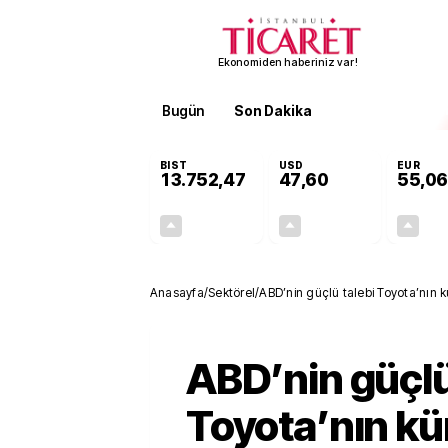
Ekonomiden haberiniz var!
Bugün
Son Dakika
Finans
EKST
BIST
USD
EUR
13.752,47
47,60
55,06
+0,36%
+0,06%
49,34
0,03
Anasayfa
/
Sektörel
/
ABD’nin güçlü talebi Toyota’nın kür
ABD’nin güçlü
Toyota’nın kü