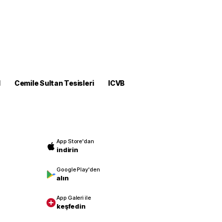
M
Cemile Sultan Tesisleri
ICVB
App Store'dan
indirin
Google Play'den
alın
App Galeri ile
keşfedin