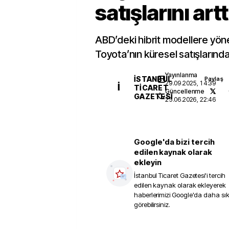
satışlarını artt
ABD’deki hibrit modellere yöne
Toyota’nın küresel satışlarınd
Yayınlanma
İSTANBUL
Paylaş
29.09.2025, 14:39
İ
TICARET
Güncellenme
GAZETESI
25.06.2026, 22:46
Google'da bizi tercih
edilen kaynak olarak
ekleyin
İstanbul Ticaret Gazetesi
'i tercih
edilen kaynak olarak ekleyerek
haberlerimizi Google'da daha sı
görebilirsiniz.