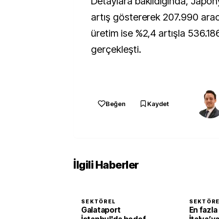
Detaylara bakıldığında, Japon
artış göstererek 207.990 araca
üretim ise %2,4 artışla 536.18
gerçekleşti.
Beğen
Kaydet
İlgili Haberler
SEKTÖREL
SEKTÖR
Galataport
En fazla