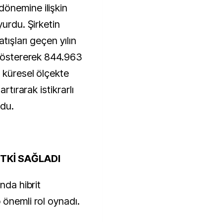
yurdu. Şirketin
tışları geçen yılın
 göstererek 844.963
 küresel ölçekte
rtırarak istikrarlı
du.
TKİ SAĞLADI
nda hibrit
 önemli rol oynadı.