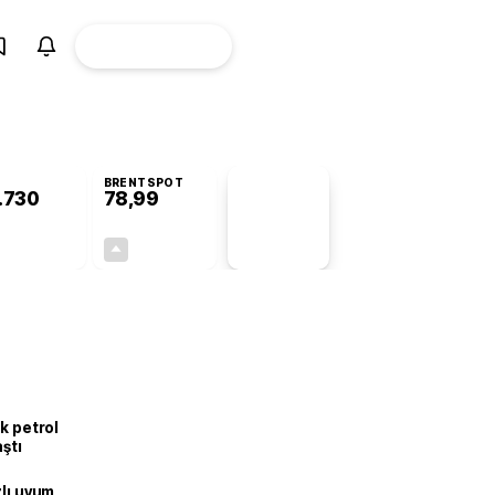
ÜYE
CANLI BORSA
Girişi
BRENTSPOT
.730
78,99
PİYASA
VERİLERİ
+0,89%
+0,10%
+0,00
0,08
k petrol
aştı
zlı uyum