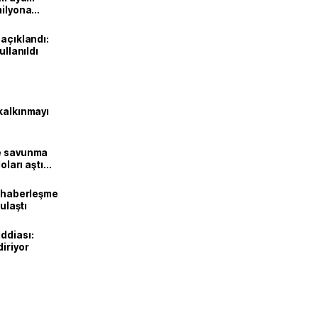
milyona
 açıklandı:
ullanıldı
kalkınmayı
ne savunma
oları aştı
k haberleşme
 ulaştı
ddiası:
diriyor