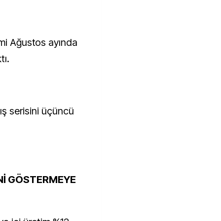
imi Ağustos ayında
tı.
ış serisini üçüncü
SİNİ GÖSTERMEYE