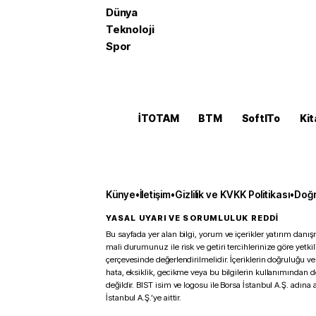
Dünya
Teknoloji
Spor
İTOTAM
BTM
SoftITo
Kit
Künye
•
İletişim
•
Gizlilik ve KVKK Politikası
•
Doğr
YASAL UYARI VE SORUMLULUK REDDİ
Bu sayfada yer alan bilgi, yorum ve içerikler yatırım danışm
mali durumunuz ile risk ve getiri tercihlerinize göre yetk
çerçevesinde değerlendirilmelidir. İçeriklerin doğruluğu ve
hata, eksiklik, gecikme veya bu bilgilerin kullanımından 
değildir. BIST isim ve logosu ile Borsa İstanbul A.Ş. adına a
İstanbul A.Ş.’ye aittir.