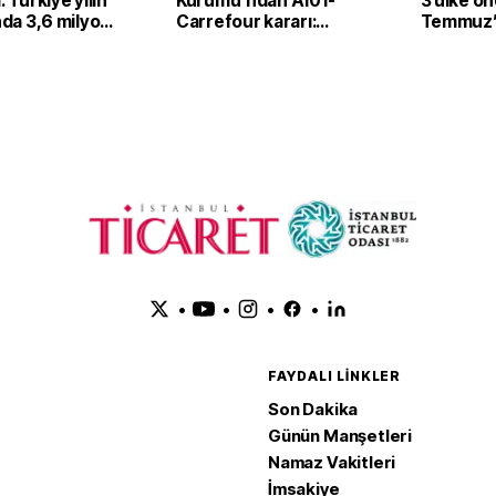
: Türkiye yılın
Kurumu'ndan A101-
3 ülke öne
ında 3,6 milyon
Carrefour kararı:
Temmuz’d
 güneş
Koşullu onay verildi
dolar old
ihracatı yaptı
•
•
•
•
FAYDALI LINKLER
Son Dakika
Günün Manşetleri
Namaz Vakitleri
İmsakiye