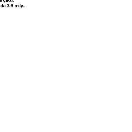
 çıktı:
a 3.6 milyar
u