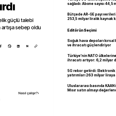
ırdı
sağladı: Abone sayısı 44,5 
ulaştı
Bütçede AR-GE payı verileri
253,5 milyar liralık kaynak k
lik güçlü talebi
a artışa sebep oldu
Editörün Seçimi
Soğuk hava depoları kırsal 
ve ihracatı güçlendiriyor
N
Türkiye'nin NATO ülkeleri
ihracatı artıyor: 6,2 milyar d
milyar doları aştı
5G rekor getirdi: Elektroni
yatırımları 263 milyar liraya
Kaynak ekle
Uluslararası basında KAAN i
Mısır satın almayı değerlen
Nasıl çalışır?
›
k