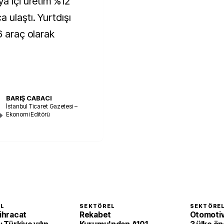
ya içi üretim %12
 ulaştı. Yurtdışı
6 araç olarak
BARIŞ CABACI
İstanbul Ticaret Gazetesi –
Ekonomi Editörü
EL
SEKTÖREL
SEKTÖRE
 ihracat
Rekabet
Otomotiv