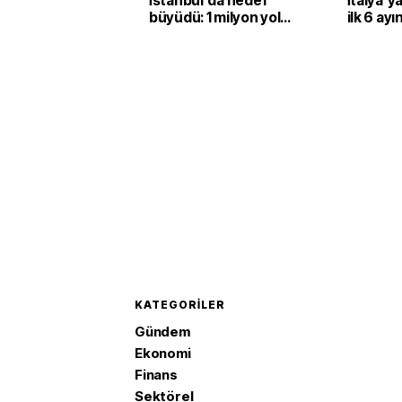
İstanbul'da hedef
İtalya’ya
büyüdü: 1 milyon yolcu
ilk 6 ay
için yeni yatırımlar
dolarlık
yolda
gözlüğü 
KATEGORILER
Gündem
Ekonomi
Finans
Sektörel