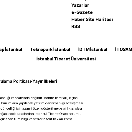
Yazarlar
e-Gazete
Haber Site Haritası
RSS
ap İstanbul
Teknopark İstanbul
İDTM İstanbul
İTOSA
İstanbul Ticaret Üniversitesi
ulama Politikası
•
Yayın İlkeleri
anlığı kapsamında değildir. Yatırım kararları, kişisel
ili kurumlarla yapılacak yatırım danışmanlığı sözleşmesi
 güncelliği için azami özen gösterilmekle birlikte, olası
doğabilecek zararlardan İstanbul Ticaret Odası sorumlu
çıklanan tüm bilgi ve verilerin telif hakları Borsa