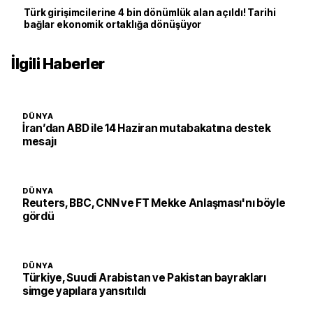
Türk girişimcilerine 4 bin dönümlük alan açıldı! Tarihi
bağlar ekonomik ortaklığa dönüşüyor
İlgili Haberler
DÜNYA
İran’dan ABD ile 14 Haziran mutabakatına destek
mesajı
DÜNYA
Reuters, BBC, CNN ve FT Mekke Anlaşması'nı böyle
gördü
DÜNYA
Türkiye, Suudi Arabistan ve Pakistan bayrakları
simge yapılara yansıtıldı