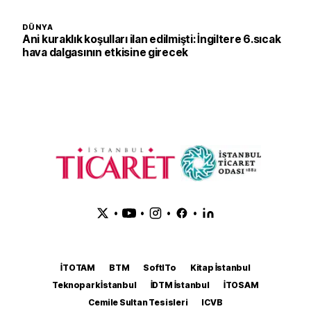
DÜNYA
Ani kuraklık koşulları ilan edilmişti: İngiltere 6.sıcak
hava dalgasının etkisine girecek
•
•
•
•
İTOTAM
BTM
SoftITo
Kitap İstanbul
Teknopark İstanbul
İDTM İstanbul
İTOSAM
Cemile Sultan Tesisleri
ICVB