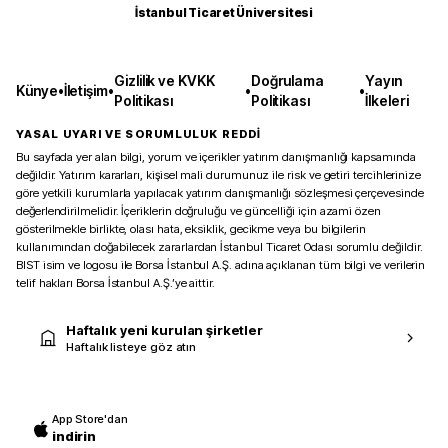
İstanbul Ticaret Üniversitesi
Gizlilik ve KVKK
Doğrulama
Yayın
Künye
•
İletişim
•
•
•
Politikası
Politikası
İlkeleri
YASAL UYARI VE SORUMLULUK REDDİ
Bu sayfada yer alan bilgi, yorum ve içerikler yatırım danışmanlığı kapsamında
değildir. Yatırım kararları, kişisel mali durumunuz ile risk ve getiri tercihlerinize
göre yetkili kurumlarla yapılacak yatırım danışmanlığı sözleşmesi çerçevesinde
değerlendirilmelidir. İçeriklerin doğruluğu ve güncelliği için azami özen
gösterilmekle birlikte, olası hata, eksiklik, gecikme veya bu bilgilerin
kullanımından doğabilecek zararlardan İstanbul Ticaret Odası sorumlu değildir.
BIST isim ve logosu ile Borsa İstanbul A.Ş. adına açıklanan tüm bilgi ve verilerin
telif hakları Borsa İstanbul A.Ş.’ye aittir.
Haftalık yeni kurulan şirketler
Haftalık listeye göz atın
App Store'dan
indirin