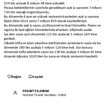
259 bin artarak 8 milyon 98 bine yükseldi.
Piyasa beklentilerinin üzerinde gerçekleşen açık iş sayısının 7 milyon
730 bin olacağı öngörülüyordu.
Bu dönemde 6 ayın en yüksek seviyesini kaydeden açık iş sayısına
ilişkin Ekim 2024 verisi 7 milyon 839 olarak kaydedilmişti.
Bu dönemde açık iş sayısı, profesyonel ve ticari hizmetler, finans ve
sigorta ile özel eğitim hizmetlerinde artarken, bilişimde azaldı.
İşe alım sayısı aynı dönemde 125 bin azalarak 5 milyon 269 bine
geriledi.
Ülkede istifa ve işten çıkarılma dahil işinden ayrılanların sayısı da bu
dönemde 180 bin azalışla 5 milyon 126 bine indi. Söz konusu
dönemde istifa edenlerin sayısı ise 218 bin azalışla 3 milyon 65 bine
düşerek Ağustos 2020'den bu yana en düşük seviyesini kaydetti.
Beğen
Kaydet
FEDAYİ YILDIRIM
İstanbul Ticaret Gazetesi – Editör