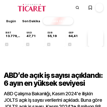
Bugün
Son Dakika
Finans
EKSTRA
BIST
USD
EUR
GBP
13.779,39
47,71
55,19
64,41
PİYASA
VERİLERİ
-0,14%
+0,18%
+0,32%
+0,38%
Dünya
ABD’de açık iş sayısı açıklandı:
6 ayın en yüksek seviyesi
ABD Çalışma Bakanlığı, Kasım 2024'e ilişkin
JOLTS açık iş sayısı verilerini açıkladı. Buna göre
JOLTS açık iş sayısı, Kasım 2024'te 8 milyon 98