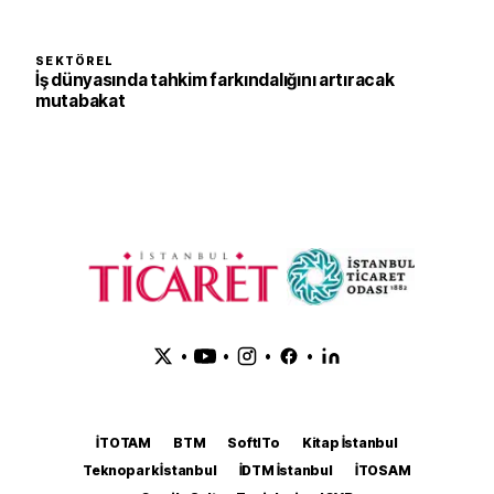
SEKTÖREL
İş dünyasında tahkim farkındalığını artıracak
mutabakat
•
•
•
•
İTOTAM
BTM
SoftITo
Kitap İstanbul
Teknopark İstanbul
İDTM İstanbul
İTOSAM