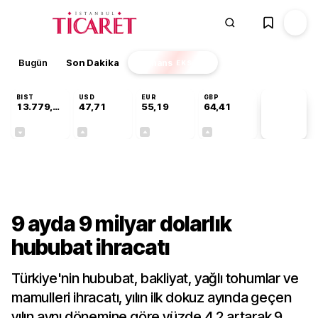
Bugün
Son Dakika
Finans
EKSTRA
BIST
USD
EUR
GBP
13.779,39
47,71
55,19
64,41
PİYASA
VERİLERİ
-0,14%
+0,18%
+0,32%
+0,38%
Sektörel
9 ayda 9 milyar dolarlık
hububat ihracatı
Türkiye'nin hububat, bakliyat, yağlı tohumlar ve
mamulleri ihracatı, yılın ilk dokuz ayında geçen
yılın aynı dönemine göre yüzde 4,2 artarak 9