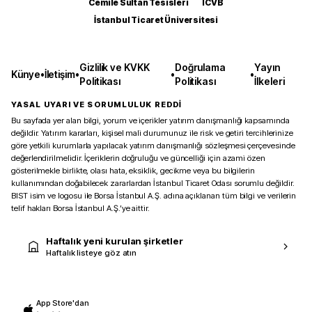
Cemile Sultan Tesisleri
ICVB
İstanbul Ticaret Üniversitesi
Gizlilik ve KVKK
Doğrulama
Yayın
Künye
•
İletişim
•
•
•
Politikası
Politikası
İlkeleri
YASAL UYARI VE SORUMLULUK REDDİ
Bu sayfada yer alan bilgi, yorum ve içerikler yatırım danışmanlığı kapsamında
değildir. Yatırım kararları, kişisel mali durumunuz ile risk ve getiri tercihlerinize
göre yetkili kurumlarla yapılacak yatırım danışmanlığı sözleşmesi çerçevesinde
değerlendirilmelidir. İçeriklerin doğruluğu ve güncelliği için azami özen
gösterilmekle birlikte, olası hata, eksiklik, gecikme veya bu bilgilerin
kullanımından doğabilecek zararlardan İstanbul Ticaret Odası sorumlu değildir.
BIST isim ve logosu ile Borsa İstanbul A.Ş. adına açıklanan tüm bilgi ve verilerin
telif hakları Borsa İstanbul A.Ş.’ye aittir.
Haftalık yeni kurulan şirketler
Haftalık listeye göz atın
App Store'dan