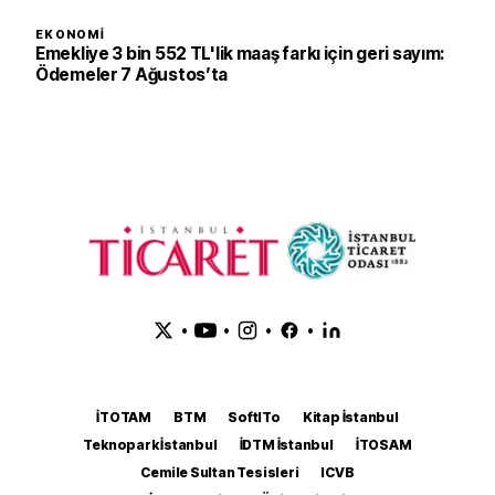
EKONOMI
Emekliye 3 bin 552 TL'lik maaş farkı için geri sayım:
Ödemeler 7 Ağustos’ta
•
•
•
•
İTOTAM
BTM
SoftITo
Kitap İstanbul
Teknopark İstanbul
İDTM İstanbul
İTOSAM
Cemile Sultan Tesisleri
ICVB