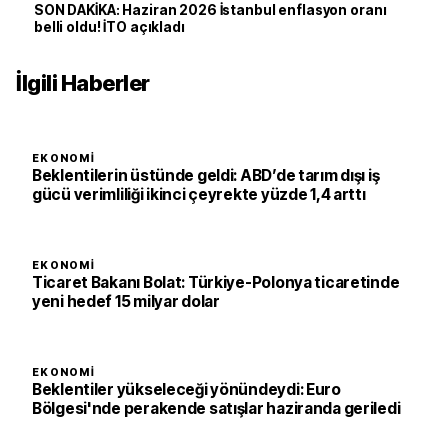
SON DAKİKA: Haziran 2026 İstanbul enflasyon oranı
belli oldu! İTO açıkladı
İlgili Haberler
EKONOMI
Beklentilerin üstünde geldi: ABD’de tarım dışı iş
gücü verimliliği ikinci çeyrekte yüzde 1,4 arttı
EKONOMI
Ticaret Bakanı Bolat: Türkiye-Polonya ticaretinde
yeni hedef 15 milyar dolar
EKONOMI
Beklentiler yükseleceği yönündeydi: Euro
Bölgesi'nde perakende satışlar haziranda geriledi