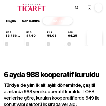
Bugün
Son Dakika
Finans
EKSTRA
BIST
USD
EUR
GBP
13.756,94
47,60
55,03
64,25
PİYASA
VERİLERİ
+0,39%
+0,06%
+0,03%
+0,23%
Ekonomi
6 ayda 988 kooperatif kuruldu
Türkiye'de yılın ilk altı aylık döneminde, çeşitli
alanlarda 988 yeni kooperatif kuruldu. TOBB
verilerine göre, kurulan kooperatiflerde 649 ile
konut yapı sektörü ilk sırada yer aldı.