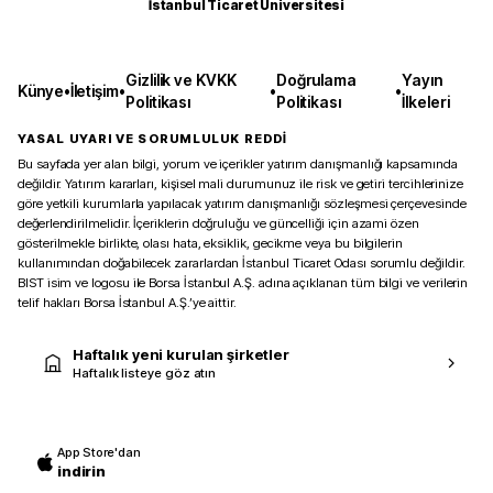
İstanbul Ticaret Üniversitesi
Gizlilik ve KVKK
Doğrulama
Yayın
Künye
•
İletişim
•
•
•
Politikası
Politikası
İlkeleri
YASAL UYARI VE SORUMLULUK REDDİ
Bu sayfada yer alan bilgi, yorum ve içerikler yatırım danışmanlığı kapsamında
değildir. Yatırım kararları, kişisel mali durumunuz ile risk ve getiri tercihlerinize
göre yetkili kurumlarla yapılacak yatırım danışmanlığı sözleşmesi çerçevesinde
değerlendirilmelidir. İçeriklerin doğruluğu ve güncelliği için azami özen
gösterilmekle birlikte, olası hata, eksiklik, gecikme veya bu bilgilerin
kullanımından doğabilecek zararlardan İstanbul Ticaret Odası sorumlu değildir.
BIST isim ve logosu ile Borsa İstanbul A.Ş. adına açıklanan tüm bilgi ve verilerin
telif hakları Borsa İstanbul A.Ş.’ye aittir.
Haftalık yeni kurulan şirketler
Haftalık listeye göz atın
App Store'dan
indirin