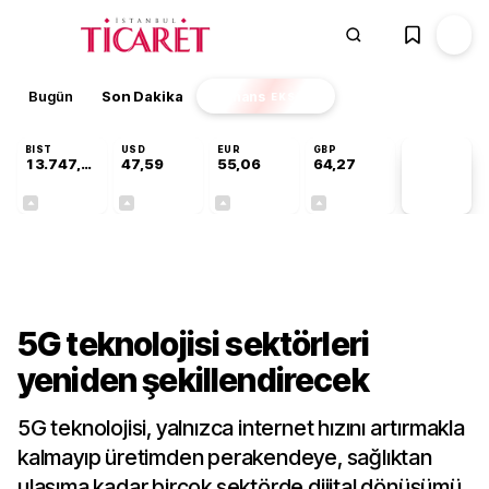
Bugün
Son Dakika
Finans
EKSTRA
BIST
USD
EUR
GBP
13.747,72
47,59
55,06
64,27
PİYASA
VERİLERİ
+0,33%
+0,06%
+0,09%
+0,26%
Teknoloji
5G teknolojisi sektörleri
yeniden şekillendirecek
5G teknolojisi, yalnızca internet hızını artırmakla
kalmayıp üretimden perakendeye, sağlıktan
ulaşıma kadar birçok sektörde dijital dönüşümü