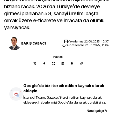
hızlandıracak. 2026’da Türkiye’de devreye
girmesi planlanan 5G, sanayi üretimi başta
olmak üzere e-ticarete ve ihracata da olumlu
yansıyacak.
Yayınlanma
22.08.2025, 10:37
BARIŞ CABACI
Güncellenme
22.08.2025, 11:04
Paylaş
N
Google'da bizi tercih edilen kaynak olarak
ekleyin
İstanbul Ticaret Gazetesi
'i tercih edilen kaynak olarak
ekleyerek haberlerimizi Google'da daha sık görebilirsiniz.
Kaynak ekle
Nasıl çalışır?
›