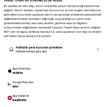
YASAL UYARI VE SORUMLULUK REDDİ
Bu sayfada yer alan bilgi, yorum ve içerikler yatırım danışmanlığı kapsamında
değildir. Yatırım kararları, kişisel mali durumunuz ile risk ve getiri tercihlerinize
göre yetkili kurumlarla yapılacak yatırım danışmanlığı sözleşmesi çerçevesinde
değerlendirilmelidir. İçeriklerin doğruluğu ve güncelliği için azami özen
gösterilmekle birlikte, olası hata, eksiklik, gecikme veya bu bilgilerin
kullanımından doğabilecek zararlardan İstanbul Ticaret Odası sorumlu değildir.
BIST isim ve logosu ile Borsa İstanbul A.Ş. adına açıklanan tüm bilgi ve verilerin
telif hakları Borsa İstanbul A.Ş.’ye aittir.
Haftalık yeni kurulan şirketler
Haftalık listeye göz atın
App Store'dan
indirin
Google Play'den
alın
App Galeri ile
keşfedin