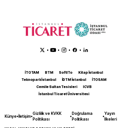
•
•
•
•
İTOTAM
BTM
SoftITo
Kitap İstanbul
Teknopark İstanbul
İDTM İstanbul
İTOSAM
Cemile Sultan Tesisleri
ICVB
İstanbul Ticaret Üniversitesi
Gizlilik ve KVKK
Doğrulama
Yayın
Künye
•
İletişim
•
•
•
Politikası
Politikası
İlkeleri