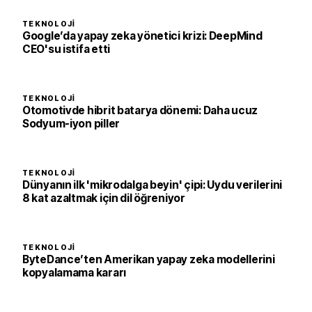
TEKNOLOJI
Google’da yapay zeka yönetici krizi: DeepMind
CEO'su istifa etti
TEKNOLOJI
Otomotivde hibrit batarya dönemi: Daha ucuz
Sodyum-iyon piller
TEKNOLOJI
Dünyanın ilk 'mikrodalga beyin' çipi: Uydu verilerini
8 kat azaltmak için dil öğreniyor
TEKNOLOJI
ByteDance’ten Amerikan yapay zeka modellerini
kopyalamama kararı