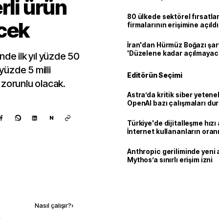
rli ürün
80 ülkede sektörel fırsatla
cek
firmalarının erişimine açıldı
İran'dan Hürmüz Boğazı şart
'Düzelene kadar açılmayac
nde ilk yıl yüzde 50
 yüzde 5 milli
Editörün Seçimi
 zorunlu olacak.
Astra’da kritik siber yetenek
OpenAI bazı çalışmaları du
N
Türkiye'de dijitalleşme hızı 
İnternet kullananların oran
92,3'e yükseldi
Anthropic geriliminde yeni 
Mythos’a sınırlı erişim izni
Kaynak ekle
Nasıl çalışır?
›
k