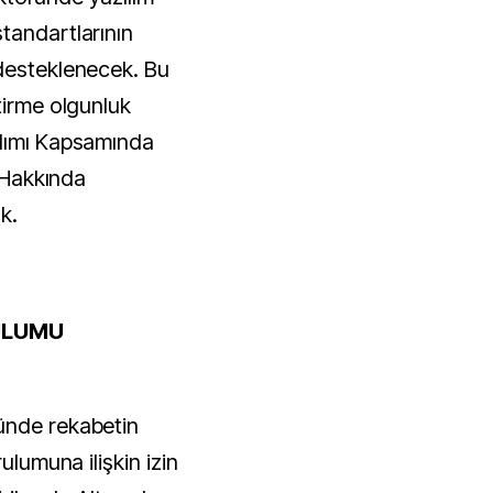
tandartlarının
 desteklenecek. Bu
tirme olgunluk
Alımı Kapsamında
i Hakkında
k.
ULUMU
ünde rekabetin
ulumuna ilişkin izin