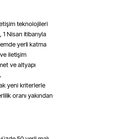
1 Nisan itibarıyla
nemde yerli katma
ve iletişim
zmet ve altyapı
.
 yeni kriterlerle
erlilik oranı yakından
 yüzde 50 yerli malı