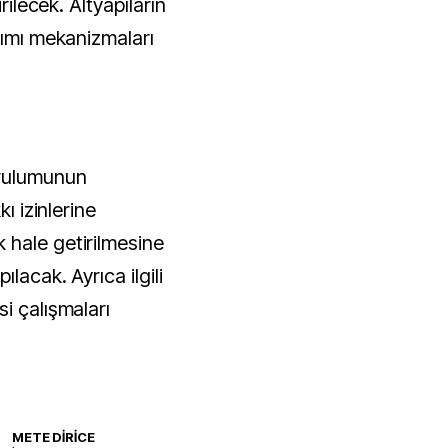
rilecek. Altyapıların
şımı mekanizmaları
urulumunun
kı izinlerine
 hale getirilmesine
lacak. Ayrıca ilgili
i çalışmaları
METE DİRİCE