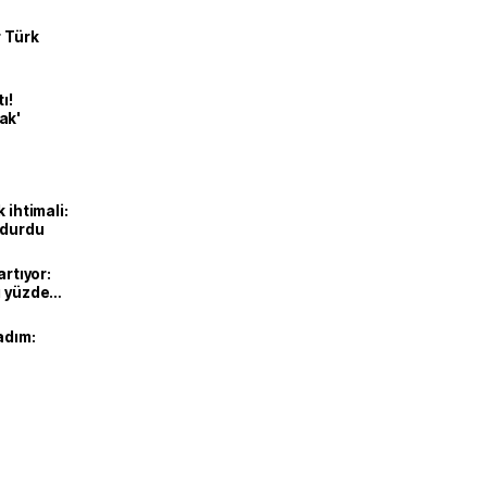
r Türk
ı!
ak'
 ihtimali:
rdurdu
artıyor:
ı yüzde
adım: