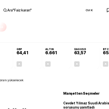
Ara
"
Faiz kararı
"
Ctrl K
RA
r açılmayacak'
Cevdet Yılmaz Suudi Arabistan ve KAAN sorusunu yanıtlad
GBP
ALTIN
XAGUSD
BTC
64,41
6.661
63,57
65
+0,32%
+0,38%
+2,59%
+3,37%
0,18
0,24
167,96
2,07
n oranı yükselecek
Manşetten Seçmeler
Cevdet Yılmaz Suudi Arabi
sorusunu yanıtladı