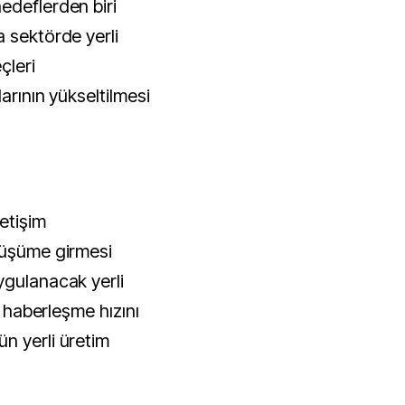
edeflerden biri
a sektörde yerli
çleri
arının yükseltilmesi
letişim
nüşüme girmesi
ygulanacak yerli
l haberleşme hızını
n yerli üretim