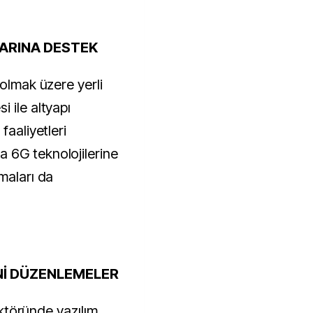
LARINA DESTEK
 olmak üzere yerli
 ile altyapı
faaliyetleri
 6G teknolojilerine
maları da
Nİ DÜZENLEMELER
sektöründe yazılım