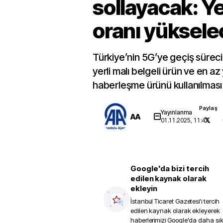
sollayacak: Ye
oranı yüksele
Türkiye’nin 5G’ye geçiş süreci
yerli malı belgeli ürün ve en az
haberleşme ürünü kullanılması
Paylaş
Yayınlanma
AA
01.11.2025, 11:47
Google'da bizi tercih
edilen kaynak olarak
ekleyin
İstanbul Ticaret Gazetesi
'i tercih
edilen kaynak olarak ekleyerek
haberlerimizi Google'da daha sı