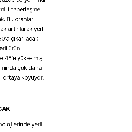
milli haberleşme
ek. Bu oranlar
ak artırılarak yerli
0’a çıkarılacak.
erli ürün
e 45’e yükselmiş
anımında çok daha
nı ortaya koyuyor.
CAK
nolojilerinde yerli