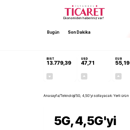
Ekonomiden haberiniz var!
Bugün
Son Dakika
Finans
EKST
SON DAKİKA
İran'dan Hürmüz Boğazı şartı! 'Düzelene kada
BIST
USD
EUR
13.779,39
47,71
55,19
-0,14%
+0,18%
-19,42
0,09
Anasayfa
/
Teknoloji
/
5G, 4,5G'yi sollayacak: Yerli ürü
5G, 4,5G'yi