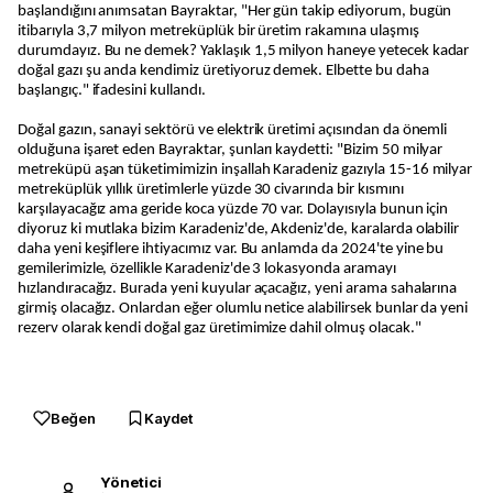
başlandığını anımsatan Bayraktar, "Her gün takip ediyorum, bugün
itibarıyla 3,7 milyon metreküplük bir üretim rakamına ulaşmış
durumdayız. Bu ne demek? Yaklaşık 1,5 milyon haneye yetecek kadar
doğal gazı şu anda kendimiz üretiyoruz demek. Elbette bu daha
başlangıç." ifadesini kullandı.
Doğal gazın, sanayi sektörü ve elektrik üretimi açısından da önemli
olduğuna işaret eden Bayraktar, şunları kaydetti: "Bizim 50 milyar
metreküpü aşan tüketimimizin inşallah Karadeniz gazıyla 15-16 milyar
metreküplük yıllık üretimlerle yüzde 30 civarında bir kısmını
karşılayacağız ama geride koca yüzde 70 var. Dolayısıyla bunun için
diyoruz ki mutlaka bizim Karadeniz'de, Akdeniz'de, karalarda olabilir
daha yeni keşiflere ihtiyacımız var. Bu anlamda da 2024'te yine bu
gemilerimizle, özellikle Karadeniz'de 3 lokasyonda aramayı
hızlandıracağız. Burada yeni kuyular açacağız, yeni arama sahalarına
girmiş olacağız. Onlardan eğer olumlu netice alabilirsek bunlar da yeni
rezerv olarak kendi doğal gaz üretimimize dahil olmuş olacak."
Beğen
Kaydet
Yönetici