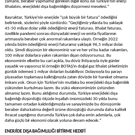
zamanlı, beraber yapmamız gereken diğer konu ise Türkiye'nin enerji
ithalatını, enerjideki dışa bağımlılığını düşürmesi meselesi."
Bayraktar, Türkiye'nin enerjide "çok büyük bir fatura" ödediğini
belirterek, sözlerini şöyle sürdürdü: "Geçtiğimiz yıllarda bu yaklaşık
45-50 milyar dolar yıllık ödediğimiz enerji faturası, ithalat faturası,
özellikle pandemi sonrası dünyadaki enerji ve emtia fiyatlarının
artmasıyla beraber çok anormal rakamlara ulaştı. Örneğin 2022
yılında bizim ödediğimiz enerji faturamız yaklaşık 96,5 milyar dolar
oldu. Şimdi düşünün bir ekonominiz var ve her yıl bu kadar rakamları,
100 milyar dolarlara yakın rakamları dışarı ödüyorsunuz. Bu
ekonominin elbette bu cari açıkla, bu döviz ihtiyacıyla öyle günler
yaşadık ve yaşıyoruz ki örneğin BOTAŞ'ın doğal gaz ithalat şirketimizin
günlük ödemesi 1 milyar dolarları bulabiliyor. Dolayısıyla bu parayı
piyasadan toplamaya kalktığınızda zaten dövizde bir hareket olmama
imkanı yok. Onun için Türkiye'nin mutlaka bu enerjideki dışa bağımlılık
yükünden kurtulması lazım. Bu yükü ekonomimizin üstünden
almamız lazım. Bunu aldığımız durumda, Türkiye enerjideki dışa
bağımlığı düşürdüğü ölçüde inşallah önümüzdeki 30 yılda bunu
tamamen ortadan kaldırdığımızda ve sanayimizde bu dönüşümle
beraber daha katma değerli ürüne dönüştüğü durumda daha kaliteli
ihracat yaptığımız durumda Türkiye çok daha emin adımlarla, çok
daha güçlü bir ekonomi olarak yoluna devam edecek."
ENERJİDE DIŞA BAĞIMLILIĞI BİTİRME HEDEFİ