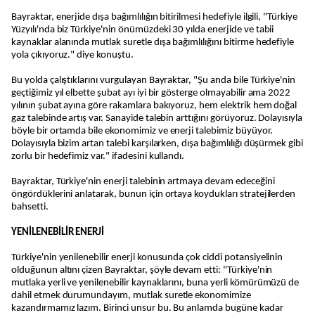
Bayraktar, enerjide dışa bağımlılığın bitirilmesi hedefiyle ilgili, "Türkiye
Yüzyılı'nda biz Türkiye'nin önümüzdeki 30 yılda enerjide ve tabii
kaynaklar alanında mutlak suretle dışa bağımlılığını bitirme hedefiyle
yola çıkıyoruz." diye konuştu.
Bu yolda çalıştıklarını vurgulayan Bayraktar, "Şu anda bile Türkiye'nin
geçtiğimiz yıl elbette şubat ayı iyi bir gösterge olmayabilir ama 2022
yılının şubat ayına göre rakamlara bakıyoruz, hem elektrik hem doğal
gaz talebinde artış var. Sanayide talebin arttığını görüyoruz. Dolayısıyla
böyle bir ortamda bile ekonomimiz ve enerji talebimiz büyüyor.
Dolayısıyla bizim artan talebi karşılarken, dışa bağımlılığı düşürmek gibi
zorlu bir hedefimiz var." ifadesini kullandı.
Bayraktar, Türkiye'nin enerji talebinin artmaya devam edeceğini
öngördüklerini anlatarak, bunun için ortaya koydukları stratejilerden
bahsetti.
YENİLENEBİLİR ENERJİ
Türkiye'nin yenilenebilir enerji konusunda çok ciddi potansiyelinin
olduğunun altını çizen Bayraktar, şöyle devam etti: "Türkiye'nin
mutlaka yerli ve yenilenebilir kaynaklarını, buna yerli kömürümüzü de
dahil etmek durumundayım, mutlak suretle ekonomimize
kazandırmamız lazım. Birinci unsur bu. Bu anlamda bugüne kadar