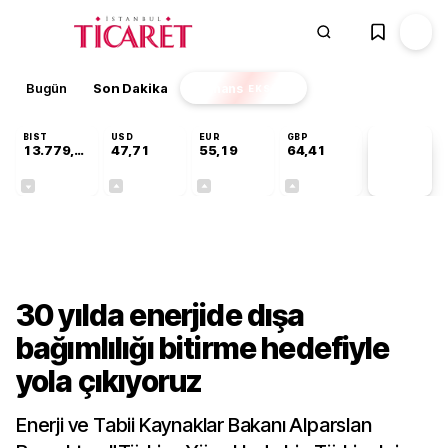
Bugün
Son Dakika
Finans
EKSTRA
BIST
USD
EUR
GBP
13.779,39
47,71
55,19
64,41
PİYASA
VERİLERİ
-0,14%
+0,18%
+0,32%
+0,38%
Sektörel
30 yılda enerjide dışa
bağımlılığı bitirme hedefiyle
yola çıkıyoruz
Enerji ve Tabii Kaynaklar Bakanı Alparslan