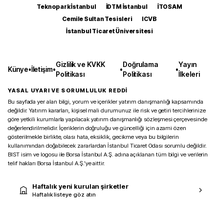
Teknopark İstanbul
İDTM İstanbul
İTOSAM
Cemile Sultan Tesisleri
ICVB
İstanbul Ticaret Üniversitesi
Gizlilik ve KVKK
Doğrulama
Yayın
Künye
•
İletişim
•
•
•
Politikası
Politikası
İlkeleri
YASAL UYARI VE SORUMLULUK REDDİ
Bu sayfada yer alan bilgi, yorum ve içerikler yatırım danışmanlığı kapsamında
değildir. Yatırım kararları, kişisel mali durumunuz ile risk ve getiri tercihlerinize
göre yetkili kurumlarla yapılacak yatırım danışmanlığı sözleşmesi çerçevesinde
değerlendirilmelidir. İçeriklerin doğruluğu ve güncelliği için azami özen
gösterilmekle birlikte, olası hata, eksiklik, gecikme veya bu bilgilerin
kullanımından doğabilecek zararlardan İstanbul Ticaret Odası sorumlu değildir.
BIST isim ve logosu ile Borsa İstanbul A.Ş. adına açıklanan tüm bilgi ve verilerin
telif hakları Borsa İstanbul A.Ş.’ye aittir.
Haftalık yeni kurulan şirketler
Haftalık listeye göz atın