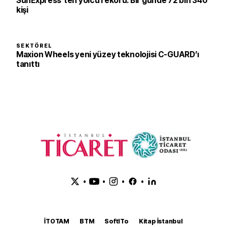
SunExpress’ten yolcu rekoru: Bir günde 72 bin 340
kişi
SEKTÖREL
Maxion Wheels yeni yüzey teknolojisi C-GUARD’ı
tanıttı
•
•
•
•
İTOTAM
BTM
SoftITo
Kitap İstanbul