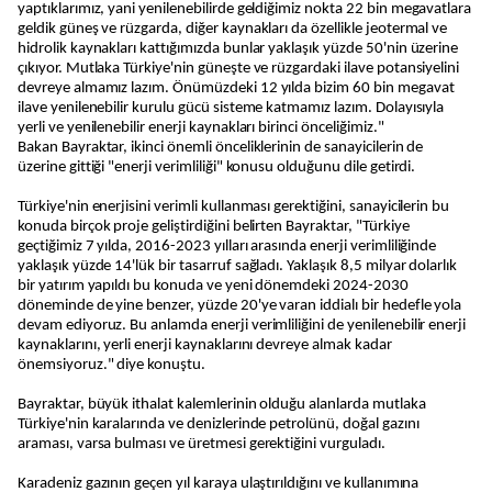
yaptıklarımız, yani yenilenebilirde geldiğimiz nokta 22 bin megavatlara
geldik güneş ve rüzgarda, diğer kaynakları da özellikle jeotermal ve
hidrolik kaynakları kattığımızda bunlar yaklaşık yüzde 50'nin üzerine
çıkıyor. Mutlaka Türkiye'nin güneşte ve rüzgardaki ilave potansiyelini
devreye almamız lazım. Önümüzdeki 12 yılda bizim 60 bin megavat
ilave yenilenebilir kurulu gücü sisteme katmamız lazım. Dolayısıyla
yerli ve yenilenebilir enerji kaynakları birinci önceliğimiz."
Bakan Bayraktar, ikinci önemli önceliklerinin de sanayicilerin de
üzerine gittiği "enerji verimliliği" konusu olduğunu dile getirdi.
Türkiye'nin enerjisini verimli kullanması gerektiğini, sanayicilerin bu
konuda birçok proje geliştirdiğini belirten Bayraktar, "Türkiye
geçtiğimiz 7 yılda, 2016-2023 yılları arasında enerji verimliliğinde
yaklaşık yüzde 14'lük bir tasarruf sağladı. Yaklaşık 8,5 milyar dolarlık
bir yatırım yapıldı bu konuda ve yeni dönemdeki 2024-2030
döneminde de yine benzer, yüzde 20'ye varan iddialı bir hedefle yola
devam ediyoruz. Bu anlamda enerji verimliliğini de yenilenebilir enerji
kaynaklarını, yerli enerji kaynaklarını devreye almak kadar
önemsiyoruz." diye konuştu.
Bayraktar, büyük ithalat kalemlerinin olduğu alanlarda mutlaka
Türkiye'nin karalarında ve denizlerinde petrolünü, doğal gazını
araması, varsa bulması ve üretmesi gerektiğini vurguladı.
Karadeniz gazının geçen yıl karaya ulaştırıldığını ve kullanımına