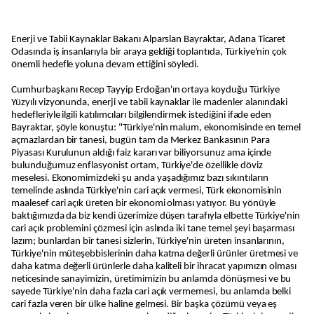
Enerji ve Tabii Kaynaklar Bakanı Alparslan Bayraktar, Adana Ticaret
Odasında iş insanlarıyla bir araya geldiği toplantıda, Türkiye'nin çok
önemli hedefle yoluna devam ettiğini söyledi.
Cumhurbaşkanı Recep Tayyip Erdoğan'ın ortaya koyduğu Türkiye
Yüzyılı vizyonunda, enerji ve tabii kaynaklar ile madenler alanındaki
hedefleriyle ilgili katılımcıları bilgilendirmek istediğini ifade eden
Bayraktar, şöyle konuştu: "Türkiye'nin malum, ekonomisinde en temel
açmazlardan bir tanesi, bugün tam da Merkez Bankasının Para
Piyasası Kurulunun aldığı faiz kararı var biliyorsunuz ama içinde
bulunduğumuz enflasyonist ortam, Türkiye'de özellikle döviz
meselesi. Ekonomimizdeki şu anda yaşadığımız bazı sıkıntıların
temelinde aslında Türkiye'nin cari açık vermesi, Türk ekonomisinin
maalesef cari açık üreten bir ekonomi olması yatıyor. Bu yönüyle
baktığımızda da biz kendi üzerimize düşen tarafıyla elbette Türkiye'nin
cari açık problemini çözmesi için aslında iki tane temel şeyi başarması
lazım; bunlardan bir tanesi sizlerin, Türkiye'nin üreten insanlarının,
Türkiye'nin müteşebbislerinin daha katma değerli ürünler üretmesi ve
daha katma değerli ürünlerle daha kaliteli bir ihracat yapımızın olması
neticesinde sanayimizin, üretimimizin bu anlamda dönüşmesi ve bu
sayede Türkiye'nin daha fazla cari açık vermemesi, bu anlamda belki
cari fazla veren bir ülke haline gelmesi. Bir başka çözümü veya eş