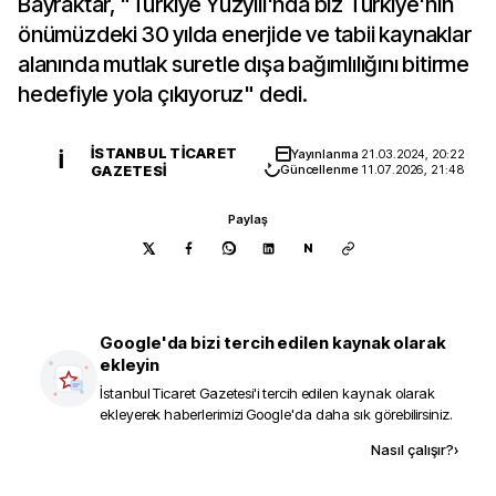
Bayraktar, "Türkiye Yüzyılı'nda biz Türkiye'nin
önümüzdeki 30 yılda enerjide ve tabii kaynaklar
alanında mutlak suretle dışa bağımlılığını bitirme
hedefiyle yola çıkıyoruz" dedi.
İSTANBUL TICARET
Yayınlanma
21.03.2024, 20:22
İ
GAZETESI
Güncellenme
11.07.2026, 21:48
Paylaş
N
Google'da bizi tercih edilen kaynak olarak
ekleyin
İstanbul Ticaret Gazetesi
'i tercih edilen kaynak olarak
ekleyerek haberlerimizi Google'da daha sık görebilirsiniz.
Kaynak ekle
Nasıl çalışır?
›