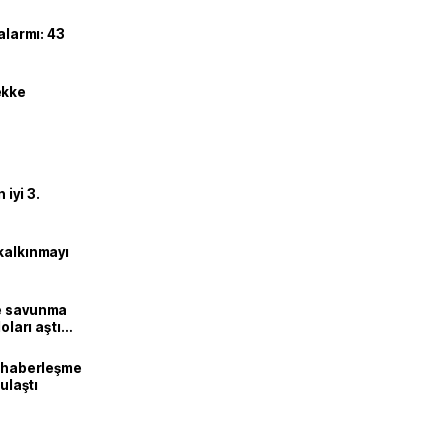
alarmı: 43
ekke
iyi 3.
kalkınmayı
ne savunma
oları aştı
k haberleşme
 ulaştı