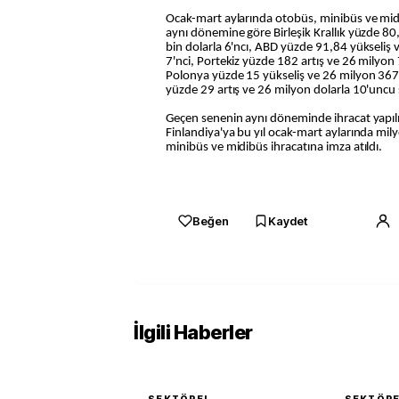
Ocak-mart aylarında otobüs, minibüs ve mid
aynı dönemine göre Birleşik Krallık yüzde 80
bin dolarla 6'ncı, ABD yüzde 91,84 yükseliş 
7'nci, Portekiz yüzde 182 artış ve 26 milyon 7
Polonya yüzde 15 yükseliş ve 26 milyon 367 b
yüzde 29 artış ve 26 milyon dolarla 10'uncu
Geçen senenin aynı döneminde ihracat yapılm
Finlandiya'ya bu yıl ocak-mart aylarında mil
minibüs ve midibüs ihracatına imza atıldı.
Beğen
Kaydet
İlgili Haberler