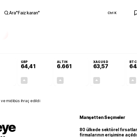
Ara
"
Faiz kararı
"
Ctrl K
RA
Adalet Komisyonu’nda kabul edildi
Terörsüz Türkiye Yasası teklifi Adalet K
GBP
ALTIN
XAGUSD
BTC
64,41
6.661
63,57
64
+0,32%
+0,38%
+2,59%
+3,37%
0,18
0,24
167,96
2,07
ve midibüs ihraç edildi
Manşetten Seçmeler
eye
80 ülkede sektörel fırsatla
firmalarının erişimine açıldı