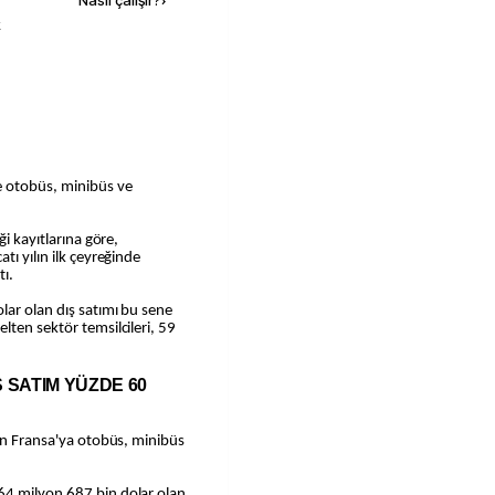
Nasıl çalışır?
›
k
 otobüs, minibüs ve
ği kayıtlarına göre,
tı yılın ilk çeyreğinde
tı.
lar olan dış satımı bu sene
lten sektör temsilcileri, 59
 SATIM YÜZDE 60
lan Fransa'ya otobüs, minibüs
64 milyon 687 bin dolar olan