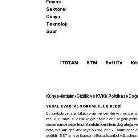
Finans
Sektörel
Dünya
Teknoloji
Spor
İTOTAM
BTM
SoftITo
Kit
Künye
•
İletişim
•
Gizlilik ve KVKK Politikası
•
Doğr
YASAL UYARI VE SORUMLULUK REDDİ
Bu sayfada yer alan bilgi, yorum ve içerikler yatırım danışm
mali durumunuz ile risk ve getiri tercihlerinize göre yetk
çerçevesinde değerlendirilmelidir. İçeriklerin doğruluğu ve
hata, eksiklik, gecikme veya bu bilgilerin kullanımından 
değildir. BIST isim ve logosu ile Borsa İstanbul A.Ş. adına a