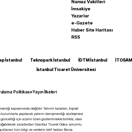
Namaz Vakitleri
İmsakiye
Yazarlar
e-Gazete
Haber Site Haritası
RSS
ap İstanbul
Teknopark İstanbul
İDTM İstanbul
İTOSA
İstanbul Ticaret Üniversitesi
ulama Politikası
•
Yayın İlkeleri
anlığı kapsamında değildir. Yatırım kararları, kişisel
ili kurumlarla yapılacak yatırım danışmanlığı sözleşmesi
 güncelliği için azami özen gösterilmekle birlikte, olası
doğabilecek zararlardan İstanbul Ticaret Odası sorumlu
çıklanan tüm bilgi ve verilerin telif hakları Borsa