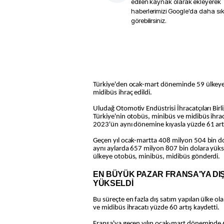
edilen kaynak olarak ekleyerek
haberlerimizi Google'da daha sı
görebilirsiniz.
Türkiye'den ocak-mart döneminde 59 ülkeye
midibüs ihraç edildi.
Uludağ Otomotiv Endüstrisi İhracatçıları Birli
Türkiye'nin otobüs, minibüs ve midibüs ihraca
2023'ün aynı dönemine kıyasla yüzde 61 art
Geçen yıl ocak-martta 408 milyon 504 bin do
aynı aylarda 657 milyon 807 bin dolara yükse
ülkeye otobüs, minibüs, midibüs gönderdi.
EN BÜYÜK PAZAR FRANSA'YA DIŞ
YÜKSELDİ
Bu süreçte en fazla dış satım yapılan ülke o
ve midibüs ihracatı yüzde 60 artış kaydetti.
Fransa'ya geçen yılın ocak-mart döneminde 