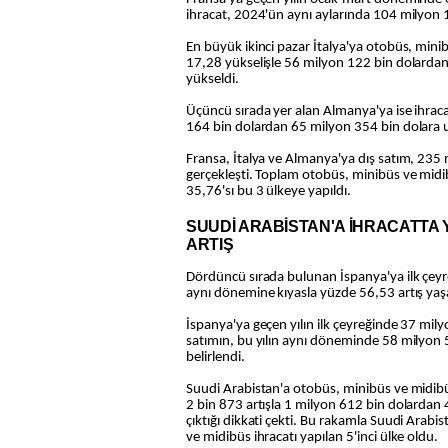
ihracat, 2024'ün aynı aylarında 104 milyon 1
En büyük ikinci pazar İtalya'ya otobüs, mini
17,28 yükselişle 56 milyon 122 bin dolarda
yükseldi.
Üçüncü sırada yer alan Almanya'ya ise ihraca
164 bin dolardan 65 milyon 354 bin dolara u
Fransa, İtalya ve Almanya'ya dış satım, 235 
gerçekleşti. Toplam otobüs, minibüs ve midi
35,76'sı bu 3 ülkeye yapıldı.
SUUDİ ARABİSTAN'A İHRACATTA
ARTIŞ
Dördüncü sırada bulunan İspanya'ya ilk çeyr
aynı dönemine kıyasla yüzde 56,53 artış yaş
İspanya'ya geçen yılın ilk çeyreğinde 37 mily
satımın, bu yılın aynı döneminde 58 milyon 5
belirlendi.
Suudi Arabistan'a otobüs, minibüs ve midibüs
2 bin 873 artışla 1 milyon 612 bin dolardan
çıktığı dikkati çekti. Bu rakamla Suudi Arabi
ve midibüs ihracatı yapılan 5'inci ülke oldu.