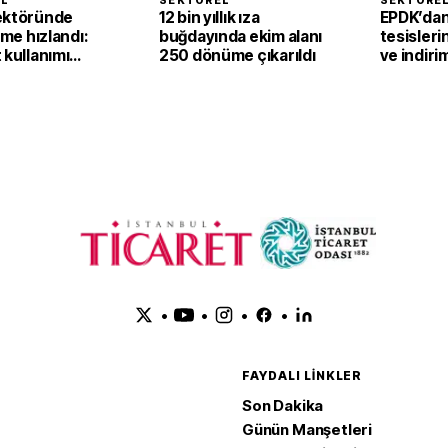
EL
SEKTÖREL
SEKTÖRE
ektöründe
12 bin yıllık ıza
EPDK’dan 
şme hızlandı:
buğdayında ekim alanı
tesisleri
 kullanımı
250 dönüme çıkarıldı
ve indiri
86
düzenle
•
•
•
•
FAYDALI LINKLER
Son Dakika
Günün Manşetleri