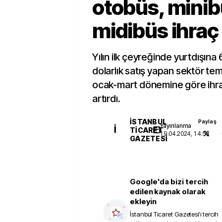
otobüs, minib
midibüs ihraç 
Yılın ilk çeyreğinde yurtdışına
dolarlık satış yapan sektör tem
ocak-mart dönemine göre ihra
artırdı.
İSTANBUL
Paylaş
Yayınlanma
İ
TICARET
19.04.2024, 14:53
GAZETESI
Google'da bizi tercih
edilen kaynak olarak
ekleyin
İstanbul Ticaret Gazetesi
'i tercih