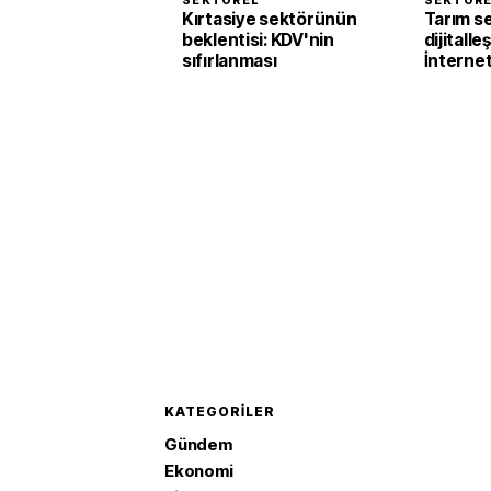
SEKTÖREL
SEKTÖR
Kırtasiye sektörünün
Tarım s
beklentisi: KDV'nin
dijitalle
sıfırlanması
İnternet
yüzde 
KATEGORILER
Gündem
Ekonomi