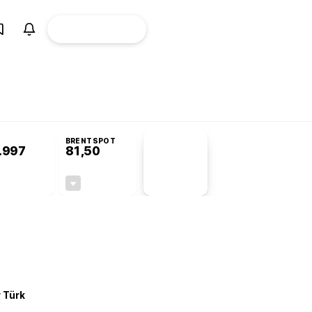
ÜYE
CANLI BORSA
Girişi
omisyonu’nda kabul edildi
BRENTSPOT
.997
81,50
PİYASA
VERİLERİ
+0,23%
-1,55%
+0,00
-1,28
r Türk