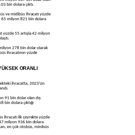
03 bin dolara çıktı.
büs ve midibüs ihracatı yüzde
n 65 milyon 821 bin dolara
t yüzde 55 artışla 42 milyon
laştı.
milyon 278 bin dolar olarak
büs ihracatının yüzde
 YÜKSEK ORANLI
ekteki ihracatta, 2023'ün
andı.
on 91 bin dolar olan dış
8 bin dolara çıktığı
 ihracatı ilk çeyrekte yüzde
 47 milyon 936 bin dolara
stan, en çok otobüs, minibüs