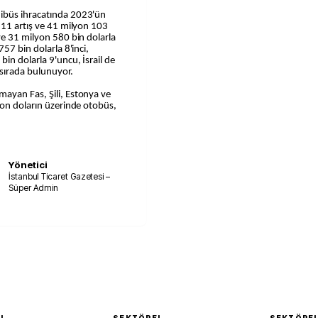
ibüs ihracatında 2023'ün
,11 artış ve 41 milyon 103
ve 31 milyon 580 bin dolarla
57 bin dolarla 8'inci,
in dolarla 9'uncu, İsrail de
 sırada bulunuyor.
ayan Fas, Şili, Estonya ve
yon doların üzerinde otobüs,
Yönetici
İstanbul Ticaret Gazetesi –
Süper Admin