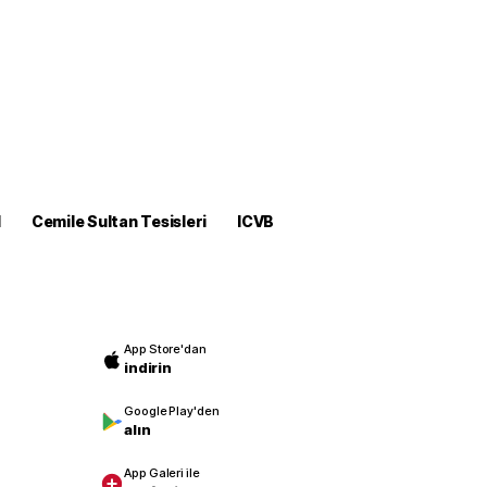
M
Cemile Sultan Tesisleri
ICVB
App Store'dan
indirin
Google Play'den
alın
App Galeri ile