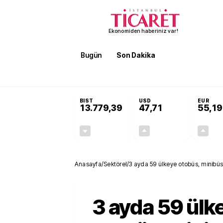
Ekonomiden haberiniz var!
Bugün
Son Dakika
Finans
EKST
SON DAKİKA
Terörsüz Türkiye Yasası teklifi 
BIST
USD
EUR
13.779,39
47,71
55,19
-0,14%
+0,18%
-19,42
0,09
Anasayfa
/
Sektörel
/
3 ayda 59 ülkeye otobüs, minibüs 
3 ayda 59 ülk