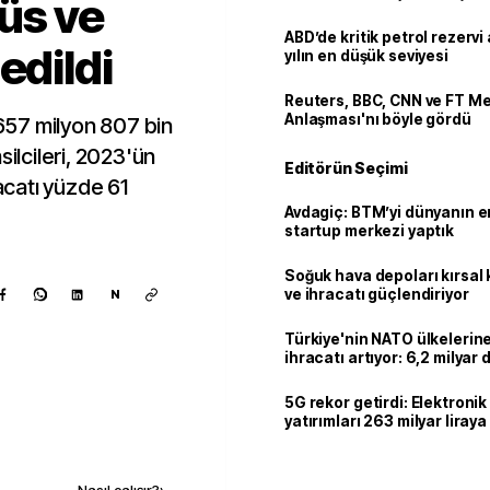
üs ve
ABD’de kritik petrol rezervi 
edildi
yılın en düşük seviyesi
Reuters, BBC, CNN ve FT M
Anlaşması'nı böyle gördü
 657 milyon 807 bin
silcileri, 2023'ün
Editörün Seçimi
catı yüzde 61
Avdagiç: BTM’yi dünyanın en 
startup merkezi yaptık
Soğuk hava depoları kırsal 
ve ihracatı güçlendiriyor
N
Türkiye'nin NATO ülkeleri
ihracatı artıyor: 6,2 milyar d
milyar doları aştı
5G rekor getirdi: Elektroni
yatırımları 263 milyar liraya
Kaynak ekle