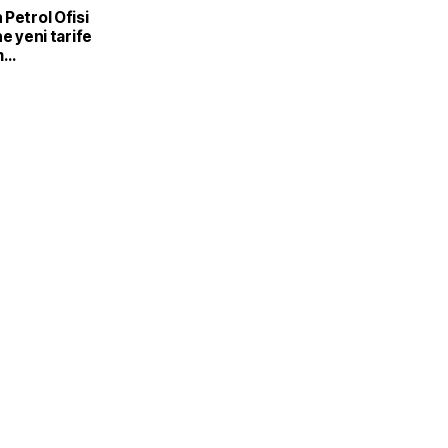
L
Petrol Ofisi
ne yeni tarife
m
mesi