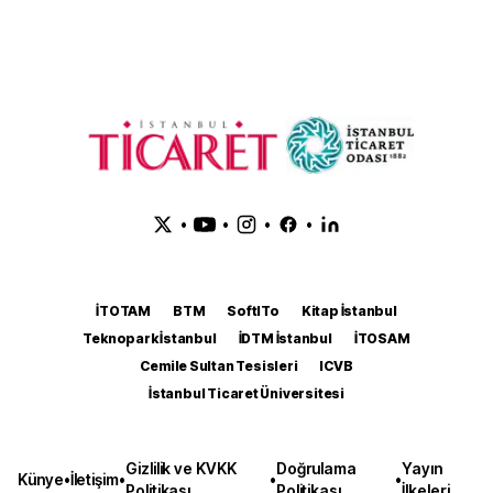
•
•
•
•
İTOTAM
BTM
SoftITo
Kitap İstanbul
Teknopark İstanbul
İDTM İstanbul
İTOSAM
Cemile Sultan Tesisleri
ICVB
İstanbul Ticaret Üniversitesi
Gizlilik ve KVKK
Doğrulama
Yayın
Künye
•
İletişim
•
•
•
Politikası
Politikası
İlkeleri