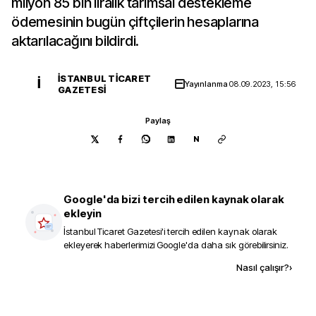
milyon 85 bin liralık tarımsal destekleme
ödemesinin bugün çiftçilerin hesaplarına
aktarılacağını bildirdi.
İSTANBUL TICARET
İ
Yayınlanma
08.09.2023, 15:56
GAZETESI
Paylaş
N
Google'da bizi tercih edilen kaynak olarak
ekleyin
İstanbul Ticaret Gazetesi
'i tercih edilen kaynak olarak
ekleyerek haberlerimizi Google'da daha sık görebilirsiniz.
Kaynak ekle
Nasıl çalışır?
›