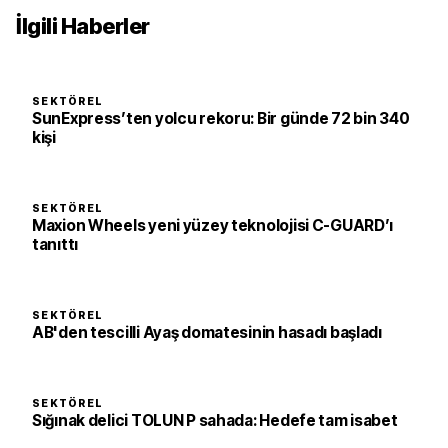
İlgili Haberler
SEKTÖREL
SunExpress’ten yolcu rekoru: Bir günde 72 bin 340
kişi
SEKTÖREL
Maxion Wheels yeni yüzey teknolojisi C-GUARD’ı
tanıttı
SEKTÖREL
AB'den tescilli Ayaş domatesinin hasadı başladı
SEKTÖREL
Sığınak delici TOLUN P sahada: Hedefe tam isabet