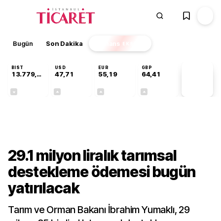
Bugün
Son Dakika
Finans
EKSTRA
BIST
USD
EUR
GBP
13.779,39
47,71
55,19
64,41
PİYASA
VERİLERİ
-0,14%
+0,18%
+0,32%
+0,38%
Sektörel
29.1 milyon liralık tarımsal
destekleme ödemesi bugün
yatırılacak
Tarım ve Orman Bakanı İbrahim Yumaklı, 29