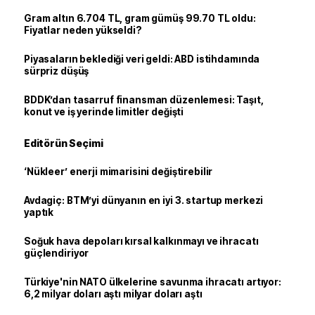
Gram altın 6.704 TL, gram gümüş 99.70 TL oldu:
Fiyatlar neden yükseldi?
Piyasaların beklediği veri geldi: ABD istihdamında
sürpriz düşüş
BDDK’dan tasarruf finansman düzenlemesi: Taşıt,
konut ve iş yerinde limitler değişti
Editörün Seçimi
‘Nükleer’ enerji mimarisini değiştirebilir
Avdagiç: BTM’yi dünyanın en iyi 3. startup merkezi
yaptık
Soğuk hava depoları kırsal kalkınmayı ve ihracatı
güçlendiriyor
Türkiye'nin NATO ülkelerine savunma ihracatı artıyor:
6,2 milyar doları aştı milyar doları aştı