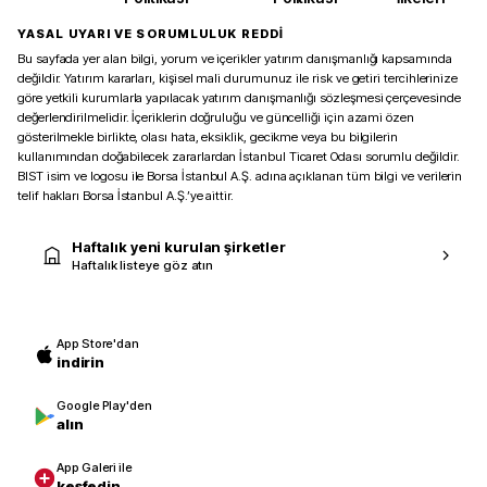
YASAL UYARI VE SORUMLULUK REDDİ
Bu sayfada yer alan bilgi, yorum ve içerikler yatırım danışmanlığı kapsamında
değildir. Yatırım kararları, kişisel mali durumunuz ile risk ve getiri tercihlerinize
göre yetkili kurumlarla yapılacak yatırım danışmanlığı sözleşmesi çerçevesinde
değerlendirilmelidir. İçeriklerin doğruluğu ve güncelliği için azami özen
gösterilmekle birlikte, olası hata, eksiklik, gecikme veya bu bilgilerin
kullanımından doğabilecek zararlardan İstanbul Ticaret Odası sorumlu değildir.
BIST isim ve logosu ile Borsa İstanbul A.Ş. adına açıklanan tüm bilgi ve verilerin
telif hakları Borsa İstanbul A.Ş.’ye aittir.
Haftalık yeni kurulan şirketler
Haftalık listeye göz atın
App Store'dan
indirin
Google Play'den
alın
App Galeri ile
keşfedin