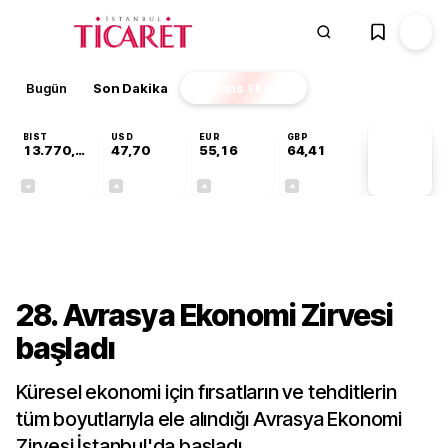
Bugün
Son Dakika
Finans
EKSTRA
BIST
USD
EUR
GBP
13.770,60
47,70
55,16
64,41
PİYASA
VERİLERİ
-0,20%
+0,17%
+0,27%
+0,38%
Ekonomi
28. Avrasya Ekonomi Zirvesi
başladı
Küresel ekonomi için fırsatların ve tehditlerin
tüm boyutlarıyla ele alındığı Avrasya Ekonomi
Zirvesi İstanbul'da başladı.