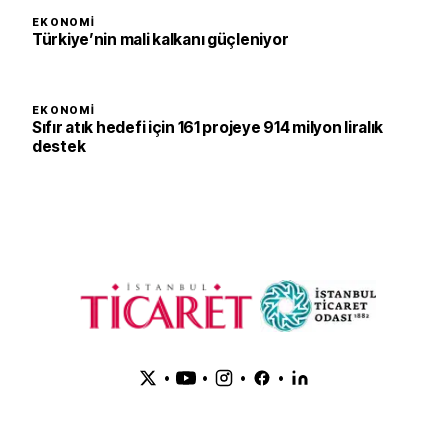
EKONOMI
Türkiye’nin mali kalkanı güçleniyor
EKONOMI
Sıfır atık hedefi için 161 projeye 914 milyon liralık
destek
•
•
•
•