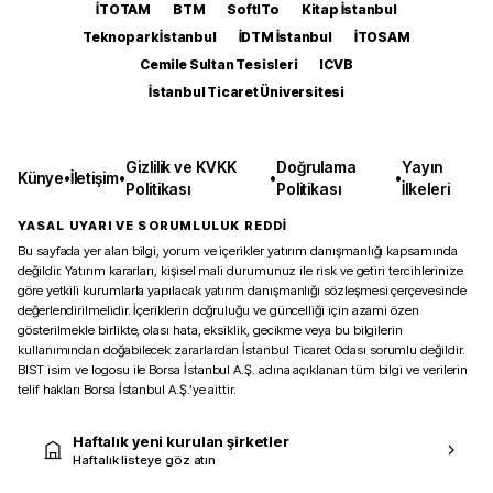
İTOTAM
BTM
SoftITo
Kitap İstanbul
Teknopark İstanbul
İDTM İstanbul
İTOSAM
Cemile Sultan Tesisleri
ICVB
İstanbul Ticaret Üniversitesi
Gizlilik ve KVKK
Doğrulama
Yayın
Künye
•
İletişim
•
•
•
Politikası
Politikası
İlkeleri
YASAL UYARI VE SORUMLULUK REDDİ
Bu sayfada yer alan bilgi, yorum ve içerikler yatırım danışmanlığı kapsamında
değildir. Yatırım kararları, kişisel mali durumunuz ile risk ve getiri tercihlerinize
göre yetkili kurumlarla yapılacak yatırım danışmanlığı sözleşmesi çerçevesinde
değerlendirilmelidir. İçeriklerin doğruluğu ve güncelliği için azami özen
gösterilmekle birlikte, olası hata, eksiklik, gecikme veya bu bilgilerin
kullanımından doğabilecek zararlardan İstanbul Ticaret Odası sorumlu değildir.
BIST isim ve logosu ile Borsa İstanbul A.Ş. adına açıklanan tüm bilgi ve verilerin
telif hakları Borsa İstanbul A.Ş.’ye aittir.
Haftalık yeni kurulan şirketler
Haftalık listeye göz atın