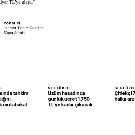
yar TL'ye ulaştı."
Yönetici
İstanbul Ticaret Gazetesi –
Süper Admin
EL
SEKTÖREL
SEKTÖRE
asında tahkim
Üzüm hasadında
Çitlekçi 
lığını
günlük ücret 1.750
halka arz
ak mutabakat
TL’ye kadar çıkacak