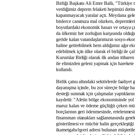
Birliği Başkanı Ali Emre Ballı, "Türkiye ta
verdiğimiz deprem felaketi hepimizi deri
kapanmayacak yaralar açtı. Meydana gelen
binlerce canımıza mal olurken, depremler
boyutlardaki ekonomik hasarı ve ortaya çı
da ülkemiz her zorluğun karşısında olduğ
geride kalan vatandaşlarımızın sosyo-ekon
haline getirebilmek hem aldığımız ağır ek
edebilmek için ülke olarak el birliği ile ç
Kurumlar Birliği olarak ilk andan itibaren 
ile elimizden geleni yapmak için harekete g
kullandı.
Birlik çatısı altındaki sektörlerde faaliyet 
dayanışma içinde, bu zor süreçte bölge ha
desteği sunmak için çalışmalar yaptıklarını 
kaydetti: "Afetin bölge ekonomisinde yol 
maruz kalan ve ödeme güçlüğü çeken müşt
borçlarının geri ödenmesinde, ertelenmes
finansman olanakları sağlanmasında gerekl
gösterilmesi ve mücbir halin gerçekleştiği
ikametgahı/işyeri adresi bulunan müşterile