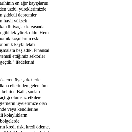
rihinin en ağır kayıplarını
nden üzdü, yüreklerimizde
 şiddetli depremler
in hayli yüksek
kan ihtiyaçlar karşısında
u gibi tek yürek oldu. Hem
omik koşullarını eski
onomik kaybı telafi
alışmalara başladık. Finansal
temsil ettiğimiz sektörler
eçtik." ifadelerini
gösteren üye şirketlerle
lkına ellerinden gelen tüm
belirten Ballı, şunları
açtığı olumsuz etkilere
erilerin üyelerimize olan
inde veya kendilerine
i kolaylıkların
 bölgelerde
rin kredi risk, kredi ödeme,