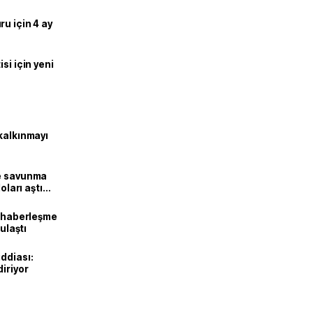
u için 4 ay
si için yeni
kalkınmayı
ne savunma
oları aştı
k haberleşme
 ulaştı
ddiası:
diriyor