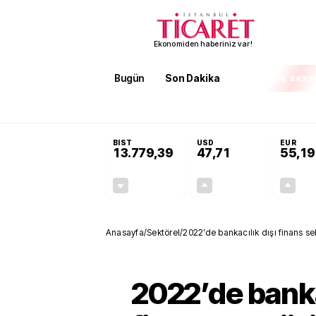
Ekonomiden haberiniz var!
Bugün
Son Dakika
Finans
EKST
SON DAKİKA
Öğrenci affı ve ek sınav hakkı 
BIST
USD
EUR
13.779,39
47,71
55,19
-0,14%
+0,18%
-19,42
0,09
Anasayfa
/
Sektörel
/
2022’de bankacılık dışı finans s
2022’de banka