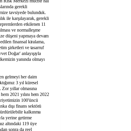
erin Risk Merkezi mücbir hal
larında gerekli
imize tavsiyede bulunduk.
ık ile karşılayarak, gerekli
 depremlerden etkilenen 11
rılması ve normalleşme
mize düşeni yapmaya devam
 edilen finansal kiralama,
tim şirketleri ve tasarruf
uvvet Doğar' anlayışıyla
ülkemizin yanında olmayı
den gelmeyi her daim
ktığımız 3 yıl küresel
. Zor yıllar olmasına
r, hem 2021 yılını hem 2022
riyetimizin 100'üncü
nka dışı finans sektörü
sürdürülebilir kalkınma
yla yerine getirme
ız altındaki 119 üye
ndan sonra da reel