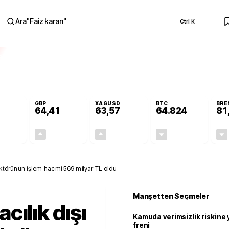
Ara
"
Faiz kararı
"
Ctrl K
RA
Resmi Gazete'de!
Öğrenci affı ve ek sınav hakkı Resmi Gazete'de!
GBP
XAGUSD
BTC
BRE
64,41
63,57
64.824
81
+0,32%
+0,38%
+3,37%
-0,26%
0,18
0,24
2,07
+0,00
ektörünün işlem hacmi 569 milyar TL oldu
Manşetten Seçmeler
cılık dışı
Kamuda verimsizlik riskine
freni