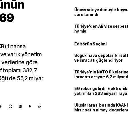
rünün
Üniversiteye dönüşte başvur
569
süre tanındı
u
Türkiye'den AB vize serbesti
hamle
Editörün Seçimi
KB) finansal
 ve varlık yönetim
Soğuk hava depoları kırsal 
ve ihracatı güçlendiriyor
e verilerine göre
if toplamı 382,7
Türkiye'nin NATO ülkeleri
ihracatı artıyor: 6,2 milyar d
üğü de 55,2 milyar
milyar doları aştı
5G rekor getirdi: Elektroni
yatırımları 263 milyar liraya
Uluslararası basında KAAN i
N
Mısır satın almayı değerlen