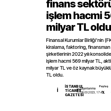
finans sektö
işlem hacmi 
milyar TL old
Finansal Kurumlar Birliği'nin (F
kiralama, faktoring, finansman
şirketlerinin 2022 yılı konsolid
işlem hacmi 569 milyar TL, akt
milyar TL ve öz kaynak büyükl
TL oldu.
İSTANBUL
Paylaş
Yayınlanma
İ
TICARET
08.03.2023, 17:43
GAZETESI