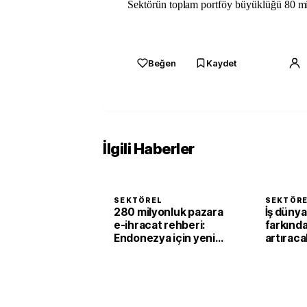
Sektörün toplam portföy büyüklüğü 80 mil
Beğen
Kaydet
İlgili Haberler
SEKTÖREL
SEKTÖR
280 milyonluk pazara
İş düny
e-ihracat rehberi:
farkında
Endonezya için yeni
artırac
çalışma