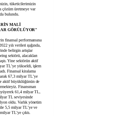
zin, tüketicilerimizin
na çözüm üretmeye var
da bulundu.
RİN MALİ
ŞLAR GÖRÜLÜYOR"
rin finansal performansına
2022 yılı verileri ışığında,
nde belirgin artışlar
ing sektörü, alacakları
aştı. Yine sektörün aktif
yar TL’ye yükseldi, işlem
adı. Finansal kiralama
tarak 67,3 milyar TL’ye
ve aktif büyüklüğünün de
örmekteyiz. Finansman
büyüyerek 61,4 milyar TL,
ilyar TL seviyesinde
ilyon oldu. Varlık yönetim
 ile 5,5 milyar TL’ye ve
 milyar TL'ye çıktı.