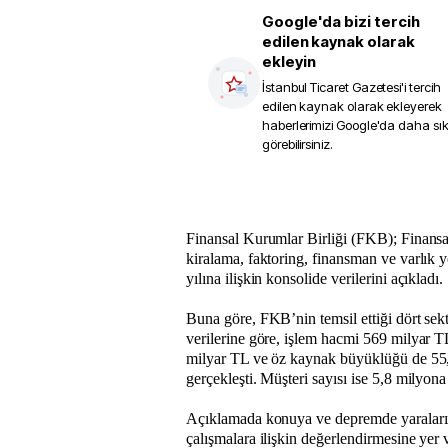
Google'da bizi tercih
edilen kaynak olarak
ekleyin
İstanbul Ticaret Gazetesi
'i tercih
edilen kaynak olarak ekleyerek
haberlerimizi Google'da daha sı
görebilirsiniz.
Finansal Kurumlar Birliği (FKB); Finansa
kiralama, faktoring, finansman ve varlık y
yılına ilişkin konsolide verilerini açıkladı.
Buna göre, FKB’nin temsil ettiği dört sek
verilerine göre, işlem hacmi 569 milyar T
milyar TL ve öz kaynak büyüklüğü de 55,
gerçekleşti. Müşteri sayısı ise 5,8 milyona 
Açıklamada konuya ve depremde yaraların
çalışmalara ilişkin değerlendirmesine yer