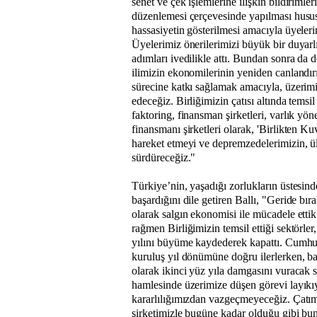
senet ve çek işlemlerine ilişkin bildiriml
düzenlemesi çerçevesinde yapılması husus
hassasiyetin gösterilmesi amacıyla üyeler
Üyelerimiz önerilerimizi büyük bir duyarlıl
adımları ivedilikle attı. Bundan sonra da
ilimizin ekonomilerinin yeniden canlandı
sürecine katkı sağlamak amacıyla, üzeri
edeceğiz. Birliğimizin çatısı altında temsil
faktoring, finansman şirketleri, varlık yöne
finansmanı şirketleri olarak, 'Birlikten K
hareket etmeyi ve depremzedelerimizin, 
sürdüreceğiz."
Türkiye’nin, yaşadığı zorlukların üstesin
başardığını dile getiren Ballı, "Geride bıra
olarak salgın ekonomisi ile mücadele ettik
rağmen Birliğimizin temsil ettiği sektörle
yılını büyüme kaydederek kapattı. Cumhu
kuruluş yıl dönümüne doğru ilerlerken, ba
olarak ikinci yüz yıla damgasını vuracak 
hamlesinde üzerimize düşen görevi layıkı
kararlılığımızdan vazgeçmeyeceğiz. Çatım
şirketimizle bugüne kadar olduğu gibi bu