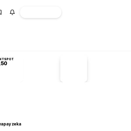
ÜYE
CANLI BORSA
Girişi
NTSPOT
,50
PİYASA
VERİLERİ
-1,55%
-1,28
 yapay zeka