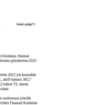
Kaynak ekle
Nasıl çalışır?
›
k
l Kiralama, finansal
önetim şirketlerinin 2022
törün 2022 yılı konsolide
L, aktif toplamı 382,7
2 milyar TL olarak
ulaştı.
 sarılmasına yönelik
 verilen Finansal Kurumlar