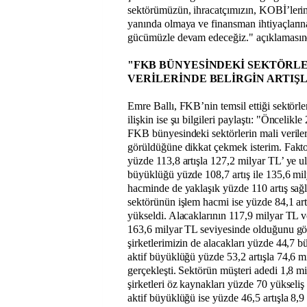
sektörümüzün, ihracatçımızın, KOBİ’lerimi
yanında olmaya ve finansman ihtiyaçları
gücümüzle devam edeceğiz." açıklamasın
"FKB BÜNYESİNDEKİ SEKTÖRLE
VERİLERİNDE BELİRGİN ARTI
Emre Ballı, FKB’nin temsil ettiği sektörle
ilişkin ise şu bilgileri paylaştı: "Öncelikle 
FKB bünyesindeki sektörlerin mali verileri
görüldüğüne dikkat çekmek isterim. Faktor
yüzde 113,8 artışla 127,2 milyar TL’ ye ul
büyüklüğü yüzde 108,7 artış ile 135,6 mil
hacminde de yaklaşık yüzde 110 artış sağl
sektörünün işlem hacmi ise yüzde 84,1 ar
yükseldi. Alacaklarının 117,9 milyar TL 
163,6 milyar TL seviyesinde olduğunu g
şirketlerimizin de alacakları yüzde 44,7 
aktif büyüklüğü yüzde 53,2 artışla 74,6 m
gerçekleşti. Sektörün müşteri adedi 1,8 m
şirketleri öz kaynakları yüzde 70 yükseliş
aktif büyüklüğü ise yüzde 46,5 artışla 8,9