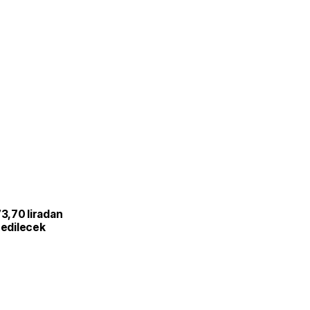
L
73,70 liradan
 edilecek