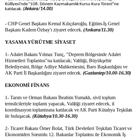
Külliyesi'nde "108. Dönem Kaymakamlık Kursu Kura Töreni"ne
katılacak.
(Ankara/14.00)
- CHP Genel Başkanı Kemal Kılıçdaroğlu, Eğitim-İş Genel
Başkanı Kadem Özbay'ı ziyaret edecek.
(Ankara/11.30)
YASAMA YÜRÜTME SİYASET
1- Adalet Bakanı Yılmaz Tunç, "Deprem Bölgesinde Adalet
Hizmetleri Toplantısı"na katılacak; Valiliği, Büyükşehir
Belediyesini, Bölge Adliye Mahkemesini, Baro Başkanlığını ve
AK Parti İl Başkanlığını ziyaret edecek.
(Gaziantep/10.00-16.30)
EKONOMİ FİNANS
1- Tarım ve Orman Bakanı İbrahim Yumaklı, sivil toplum
temsilcileriyle toplantı yapacak, Valiliği ziyaret edecek, il
koordinasyon toplantısına katılacak ve AK Parti Kütahya Teşkilatı
ile buluşacak.
(Kütahya/10.30-16.30)
2- Ticaret Bakanı Ömer Bolat, Türk Devletleri Teşkilatı Ticaret ve
Ekonomiden Sorumlu 12. Bakanlar Toplantısı ile Ekonomik İş