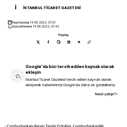
İ
İSTANBUL TICARET GAZETESI
Yayınlanma
14.09.2023, 07:01
Güncellenme
14.09.2023, 07:42
Paylaş
N
Google'da bizi tercih edilen kaynak olarak
ekleyin
İstanbul Ticaret Gazetesi
'i tercih edilen kaynak olarak
ekleyerek haberlerimizi Google'da daha sık görebilirsiniz.
Kaynak ekle
Nasıl çalışır?
›
- Cumhurbaşkanı Recep Tayyip Erdoğan, Cumhurbaşkanlığı