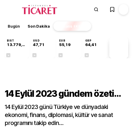
Bugün
Son Dakika
Finans
EKSTRA
BIST
USD
EUR
GBP
13.779,39
47,71
55,19
64,41
PİYASA
VERİLERİ
-0,14%
+0,18%
+0,32%
+0,38%
Gündem
14 Eylül 2023 gündem özeti…
14 Eylül 2023 günü Türkiye ve dünyadaki
ekonomi, finans, diplomasi, kültür ve sanat
programını takip edin…