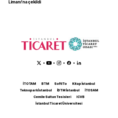
Limanı’na çekildi
•
•
•
•
İTOTAM
BTM
SoftITo
Kitap İstanbul
Teknopark İstanbul
İDTM İstanbul
İTOSAM
Cemile Sultan Tesisleri
ICVB
İstanbul Ticaret Üniversitesi