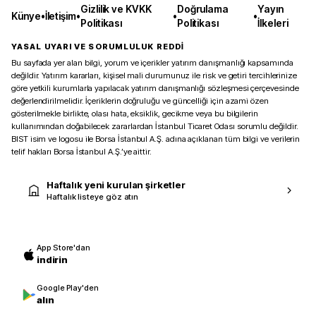
Gizlilik ve KVKK
Doğrulama
Yayın
Künye
•
İletişim
•
•
•
Politikası
Politikası
İlkeleri
YASAL UYARI VE SORUMLULUK REDDİ
Bu sayfada yer alan bilgi, yorum ve içerikler yatırım danışmanlığı kapsamında
değildir. Yatırım kararları, kişisel mali durumunuz ile risk ve getiri tercihlerinize
göre yetkili kurumlarla yapılacak yatırım danışmanlığı sözleşmesi çerçevesinde
değerlendirilmelidir. İçeriklerin doğruluğu ve güncelliği için azami özen
gösterilmekle birlikte, olası hata, eksiklik, gecikme veya bu bilgilerin
kullanımından doğabilecek zararlardan İstanbul Ticaret Odası sorumlu değildir.
BIST isim ve logosu ile Borsa İstanbul A.Ş. adına açıklanan tüm bilgi ve verilerin
telif hakları Borsa İstanbul A.Ş.’ye aittir.
Haftalık yeni kurulan şirketler
Haftalık listeye göz atın
App Store'dan
indirin
Google Play'den
alın