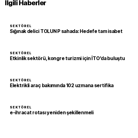
İlgili Haberler
SEKTÖREL
Sığınak delici TOLUN P sahada: Hedefe tam isabet
SEKTÖREL
Etkinlik sektörü, kongre turizmi için İTO’da buluştu
SEKTÖREL
Elektrikli araç bakımında 102 uzmana sertifika
SEKTÖREL
e-ihracat rotası yeniden şekillenmeli