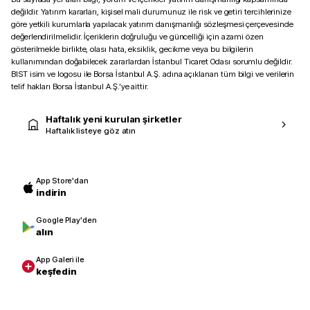
değildir. Yatırım kararları, kişisel mali durumunuz ile risk ve getiri tercihlerinize
göre yetkili kurumlarla yapılacak yatırım danışmanlığı sözleşmesi çerçevesinde
değerlendirilmelidir. İçeriklerin doğruluğu ve güncelliği için azami özen
gösterilmekle birlikte, olası hata, eksiklik, gecikme veya bu bilgilerin
kullanımından doğabilecek zararlardan İstanbul Ticaret Odası sorumlu değildir.
BIST isim ve logosu ile Borsa İstanbul A.Ş. adına açıklanan tüm bilgi ve verilerin
telif hakları Borsa İstanbul A.Ş.’ye aittir.
Haftalık yeni kurulan şirketler
Haftalık listeye göz atın
App Store'dan
indirin
Google Play'den
alın
App Galeri ile
keşfedin