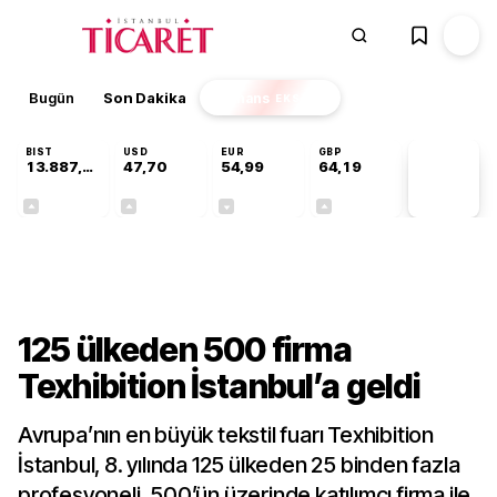
Bugün
Son Dakika
Finans
EKSTRA
BIST
USD
EUR
GBP
13.887,29
47,70
54,99
64,19
PİYASA
VERİLERİ
+0,64%
+0,17%
-0,04%
+0,03%
Sektörel
125 ülkeden 500 firma
Texhibition İstanbul’a geldi
Avrupa’nın en büyük tekstil fuarı Texhibition
İstanbul, 8. yılında 125 ülkeden 25 binden fazla
profesyoneli, 500’ün üzerinde katılımcı firma ile