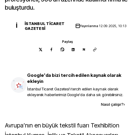
buluşturdu.
İSTANBUL TICARET
İ
Yayınlanma
12.09.2025, 10:13
GAZETESI
Paylaş
N
Google'da bizi tercih edilen kaynak olarak
ekleyin
İstanbul Ticaret Gazetesi
'i tercih edilen kaynak olarak
ekleyerek haberlerimizi Google'da daha sık görebilirsiniz.
Kaynak ekle
Nasıl çalışır?
›
Avrupa’nın en büyük tekstil fuarı Texhibition