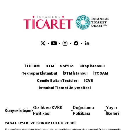
•
•
•
•
İTOTAM
BTM
SoftITo
Kitap İstanbul
Teknopark İstanbul
İDTM İstanbul
İTOSAM
Cemile Sultan Tesisleri
ICVB
İstanbul Ticaret Üniversitesi
Gizlilik ve KVKK
Doğrulama
Yayın
Künye
•
İletişim
•
•
•
Politikası
Politikası
İlkeleri
YASAL UYARI VE SORUMLULUK REDDİ
Bu sayfada yer alan bilgi, yorum ve içerikler yatırım danışmanlığı kapsamında