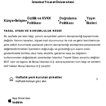
İstanbul Ticaret Üniversitesi
Gizlilik ve KVKK
Doğrulama
Yayın
Künye
•
İletişim
•
•
•
Politikası
Politikası
İlkeleri
YASAL UYARI VE SORUMLULUK REDDİ
Bu sayfada yer alan bilgi, yorum ve içerikler yatırım danışmanlığı kapsamında
değildir. Yatırım kararları, kişisel mali durumunuz ile risk ve getiri tercihlerinize
göre yetkili kurumlarla yapılacak yatırım danışmanlığı sözleşmesi çerçevesinde
değerlendirilmelidir. İçeriklerin doğruluğu ve güncelliği için azami özen
gösterilmekle birlikte, olası hata, eksiklik, gecikme veya bu bilgilerin
kullanımından doğabilecek zararlardan İstanbul Ticaret Odası sorumlu değildir.
BIST isim ve logosu ile Borsa İstanbul A.Ş. adına açıklanan tüm bilgi ve verilerin
telif hakları Borsa İstanbul A.Ş.’ye aittir.
Haftalık yeni kurulan şirketler
Haftalık listeye göz atın
App Store'dan
indirin