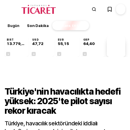
Bugün
Son Dakika
Finans
EKSTRA
BIST
USD
EUR
GBP
13.779,39
47,72
55,15
64,40
PİYASA
VERİLERİ
-0,14%
+0,01%
-0,07%
-0,03%
Sektörel
Türkiye'nin havacılıkta hedefi
yüksek: 2025'te pilot sayısı
rekor kıracak
Türkiye, havacılık sektöründeki iddialı