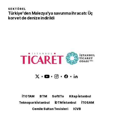
SEKTÖREL
Türkiye'den Malezya'ya savunma ihracatı: Üç
korvet de denize indirildi
•
•
•
•
İTOTAM
BTM
SoftITo
Kitap İstanbul
Teknopark İstanbul
İDTM İstanbul
İTOSAM
Cemile Sultan Tesisleri
ICVB