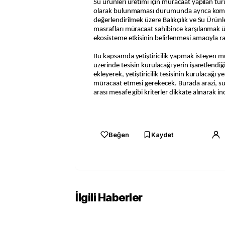
Su ürünleri üretimi için müracaat yapılan tü
olarak bulunmaması durumunda ayrıca komi
değerlendirilmek üzere Balıkçılık ve Su Ürün
masrafları müracaat sahibince karşılanmak üze
ekosisteme etkisinin belirlenmesi amacıyla r
Bu kapsamda yetiştiricilik yapmak isteyen mü
üzerinde tesisin kurulacağı yerin işaretlendiğ
ekleyerek, yetiştiricilik tesisinin kurulacağı 
müracaat etmesi gerekecek. Burada arazi, su k
arası mesafe gibi kriterler dikkate alınarak i
Beğen
Kaydet
İlgili Haberler