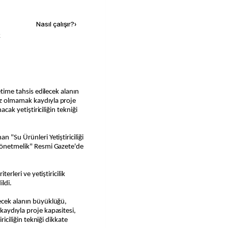
Kaynak ekle
Nasıl çalışır?
›
k
etime tahsis edilecek alanın
az olmamak kaydıyla proje
acak yetiştiriciliğin tekniği
 "Su Ürünleri Yetiştiriciliği
 Yönetmelik" Resmi Gazete'de
terleri ve yetiştiricilik
ldi.
lecek alanın büyüklüğü,
kaydıyla proje kapasitesi,
riciliğin tekniği dikkate