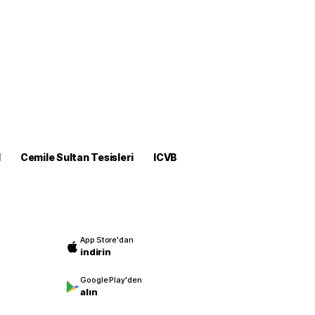
M
Cemile Sultan Tesisleri
ICVB
App Store'dan
indirin
Google Play'den
alın