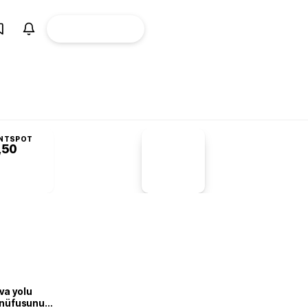
ÜYE
CANLI BORSA
Girişi
NTSPOT
,50
PİYASA
VERİLERİ
-1,55%
-1,28
va yolu
n nüfusunu