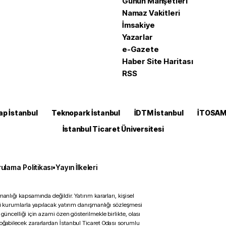
Günün Manşetleri
Namaz Vakitleri
İmsakiye
Yazarlar
e-Gazete
Haber Site Haritası
RSS
ap İstanbul
Teknopark İstanbul
İDTM İstanbul
İTOSA
İstanbul Ticaret Üniversitesi
ulama Politikası
•
Yayın İlkeleri
anlığı kapsamında değildir. Yatırım kararları, kişisel
ili kurumlarla yapılacak yatırım danışmanlığı sözleşmesi
 güncelliği için azami özen gösterilmekle birlikte, olası
doğabilecek zararlardan İstanbul Ticaret Odası sorumlu