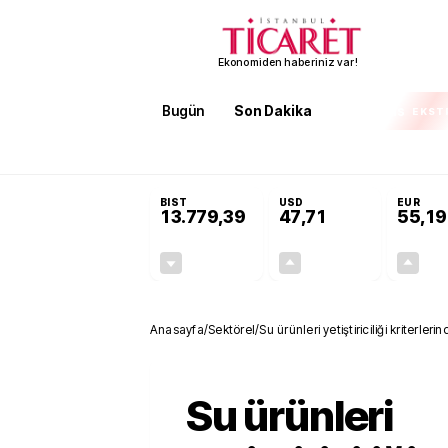
Ekonomiden haberiniz var!
Bugün
Son Dakika
Finans
EKST
SON DAKİKA
Öğrenci affı ve ek sınav hakkı
BIST
USD
EUR
13.779,39
47,71
55,19
-0,14%
+0,18%
-19,42
0,09
Anasayfa
/
Sektörel
/
Su ürünleri yetiştiriciliği kriterle
Su ürünleri