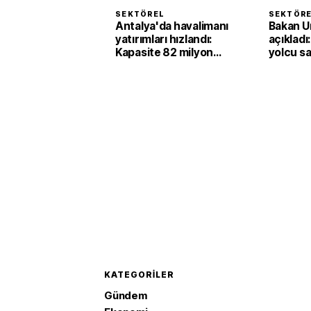
SEKTÖREL
SEKTÖR
Antalya'da havalimanı
Bakan U
yatırımları hızlandı:
açıkladı
Kapasite 82 milyon
yolcu sa
yolcuya çıktı
ülkesin
geçti
KATEGORILER
Gündem