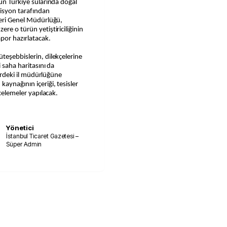
rün Türkiye sularında doğal
syon tarafından
leri Genel Müdürlüğü,
re o türün yetiştiriciliğinin
apor hazırlatacak.
teşebbislerin, dilekçelerine
i saha haritasını da
yerdeki il müdürlüğüne
aynağının içeriği, tesisler
ncelemeler yapılacak.
Yönetici
İstanbul Ticaret Gazetesi –
Süper Admin