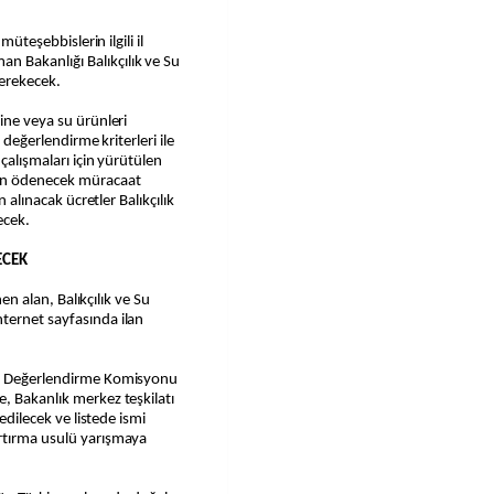
müteşebbislerin ilgili il
 Bakanlığı Balıkçılık ve Su
erekecek.
ine veya su ürünleri
 değerlendirme kriterleri ile
çalışmaları için yürütülen
an ödenecek müracaat
n alınacak ücretler Balıkçılık
ecek.
ECEK
nen alan, Balıkçılık ve Su
ternet sayfasında ilan
at Değerlendirme Komisyonu
, Bakanlık merkez teşkilatı
 edilecek ve listede ismi
rtırma usulü yarışmaya