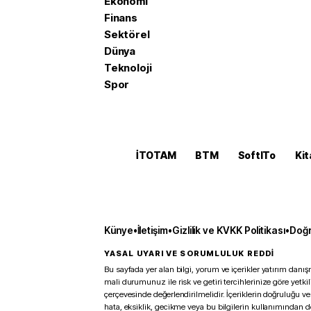
Ekonomi
Finans
Sektörel
Dünya
Teknoloji
Spor
İTOTAM
BTM
SoftITo
Kit
Künye
•
İletişim
•
Gizlilik ve KVKK Politikası
•
Doğr
YASAL UYARI VE SORUMLULUK REDDİ
Bu sayfada yer alan bilgi, yorum ve içerikler yatırım danışm
mali durumunuz ile risk ve getiri tercihlerinize göre yetk
çerçevesinde değerlendirilmelidir. İçeriklerin doğruluğu ve
hata, eksiklik, gecikme veya bu bilgilerin kullanımından 