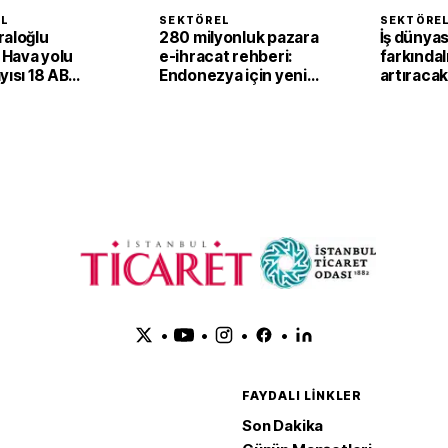
EL
SEKTÖREL
SEKTÖRE
raloğlu
280 milyonluk pazara
İş dünya
: Hava yolu
e-ihracat rehberi:
farkındal
yısı 18 AB
Endonezya için yeni
artıraca
in nüfusunu
çalışma
•
•
•
•
FAYDALI LINKLER
Son Dakika