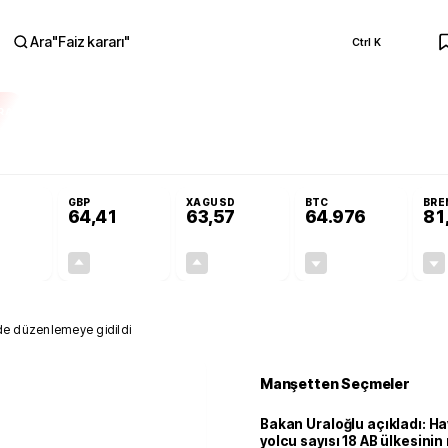
Ara
"
Faiz kararı
"
Ctrl K
RA
 Resmi Gazete'de!
Öğrenci affı ve ek sınav hakkı Resmi Gazete'de!
GBP
XAGUSD
BTC
BRE
64,41
63,57
64.976
81
+0,32%
+0,38%
+3,37%
-0,07%
0,18
0,24
2,07
+0,00
rinde düzenlemeye gidildi
Manşetten Seçmeler
Bakan Uraloğlu açıkladı: Ha
yolcu sayısı 18 AB ülkesini