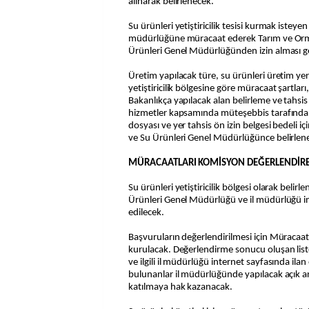
alınarak belirlenecek.
Su ürünleri yetiştiricilik tesisi kurmak isteyen 
müdürlüğüne müracaat ederek Tarım ve Orman
Ürünleri Genel Müdürlüğünden izin alması g
Üretim yapılacak türe, su ürünleri üretim yer
yetiştiricilik bölgesine göre müracaat şartları,
Bakanlıkça yapılacak alan belirleme ve tahsis 
hizmetler kapsamında müteşebbis tarafınd
dosyası ve yer tahsis ön izin belgesi bedeli içi
ve Su Ürünleri Genel Müdürlüğünce belirlen
MÜRACAATLARI KOMİSYON DEĞERLENDİR
Su ürünleri yetiştiricilik bölgesi olarak belirle
Ürünleri Genel Müdürlüğü ve il müdürlüğü in
edilecek.
Başvuruların değerlendirilmesi için Müraca
kurulacak. Değerlendirme sonucu oluşan liste
ve ilgili il müdürlüğü internet sayfasında ilan
bulunanlar il müdürlüğünde yapılacak açık a
katılmaya hak kazanacak.