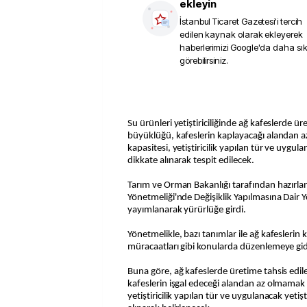
ekleyin
İstanbul Ticaret Gazetesi
'i tercih
edilen kaynak olarak ekleyerek
haberlerimizi Google'da daha sı
görebilirsiniz.
Su ürünleri yetiştiriciliğinde ağ kafeslerde ür
büyüklüğü, kafeslerin kaplayacağı alandan 
kapasitesi, yetiştiricilik yapılan tür ve uygulan
dikkate alınarak tespit edilecek.
Tarım ve Orman Bakanlığı tarafından hazırlanan
Yönetmeliği'nde Değişiklik Yapılmasına Dair
yayımlanarak yürürlüğe girdi.
Yönetmelikle, bazı tanımlar ile ağ kafeslerin kri
müracaatları gibi konularda düzenlemeye gidi
Buna göre, ağ kafeslerde üretime tahsis edi
kafeslerin işgal edeceği alandan az olmamak 
yetiştiricilik yapılan tür ve uygulanacak yetişti