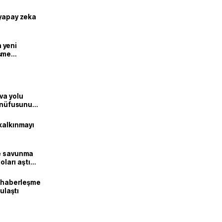
 yapay zeka
n yeni
şme
va yolu
n nüfusunu
kalkınmayı
ne savunma
oları aştı
k haberleşme
 ulaştı