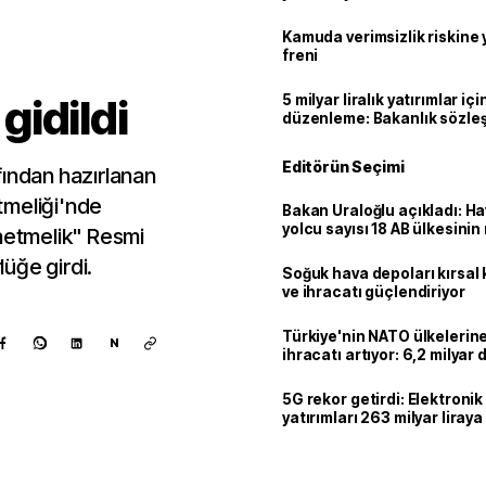
geçti
Kamuda verimsizlik riskine
freni
idildi
5 milyar liralık yatırımlar içi
düzenleme: Bakanlık sözle
imzalayabilecek
Editörün Seçimi
fından hazırlanan
etmeliği'nde
Bakan Uraloğlu açıkladı: Ha
yolcu sayısı 18 AB ülkesini
önetmelik" Resmi
geçti
üğe girdi.
Soğuk hava depoları kırsal 
ve ihracatı güçlendiriyor
Türkiye'nin NATO ülkeleri
N
ihracatı artıyor: 6,2 milyar d
milyar doları aştı
5G rekor getirdi: Elektroni
yatırımları 263 milyar liraya