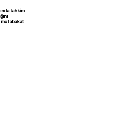
L
sında tahkim
ığını
k mutabakat