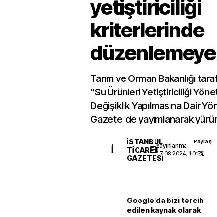
yetiştiriciliği
kriterlerinde
düzenlemeye g
Tarım ve Orman Bakanlığı tara
"Su Ürünleri Yetiştiriciliği Yön
Değişiklik Yapılmasına Dair Y
Gazete'de yayımlanarak yürürl
İSTANBUL
Paylaş
Yayınlanma
İ
TICARET
17.08.2024, 10:51
GAZETESI
Google'da bizi tercih
edilen kaynak olarak