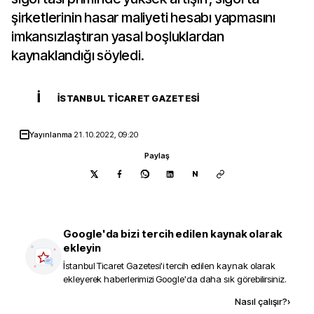
şirketlerinin hasar maliyeti hesabı yapmasını
imkansızlaştıran yasal boşluklardan
kaynaklandığı söyledi.
İ
İSTANBUL TICARET GAZETESI
Yayınlanma
21.10.2022, 09:20
Paylaş
N
Google'da bizi tercih edilen kaynak olarak
ekleyin
İstanbul Ticaret Gazetesi
'i tercih edilen kaynak olarak
ekleyerek haberlerimizi Google'da daha sık görebilirsiniz.
Kaynak ekle
Nasıl çalışır?
›