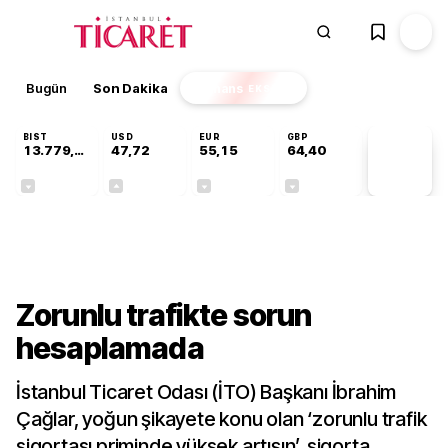
Bugün
Son Dakika
Finans
EKSTRA
BIST
USD
EUR
GBP
13.779,39
47,72
55,15
64,40
PİYASA
VERİLERİ
-0,14%
+0,01%
-0,07%
-0,02%
Gündem
Zorunlu trafikte sorun
hesaplamada
İstanbul Ticaret Odası (İTO) Başkanı İbrahim
Çağlar, yoğun şikayete konu olan ‘zorunlu trafik
sigortası priminde yüksek artışın’, sigorta