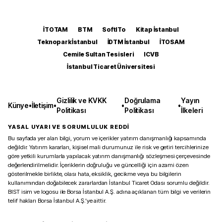
İTOTAM
BTM
SoftITo
Kitap İstanbul
Teknopark İstanbul
İDTM İstanbul
İTOSAM
Cemile Sultan Tesisleri
ICVB
İstanbul Ticaret Üniversitesi
Gizlilik ve KVKK
Doğrulama
Yayın
Künye
•
İletişim
•
•
•
Politikası
Politikası
İlkeleri
YASAL UYARI VE SORUMLULUK REDDİ
Bu sayfada yer alan bilgi, yorum ve içerikler yatırım danışmanlığı kapsamında
değildir. Yatırım kararları, kişisel mali durumunuz ile risk ve getiri tercihlerinize
göre yetkili kurumlarla yapılacak yatırım danışmanlığı sözleşmesi çerçevesinde
değerlendirilmelidir. İçeriklerin doğruluğu ve güncelliği için azami özen
gösterilmekle birlikte, olası hata, eksiklik, gecikme veya bu bilgilerin
kullanımından doğabilecek zararlardan İstanbul Ticaret Odası sorumlu değildir.
BIST isim ve logosu ile Borsa İstanbul A.Ş. adına açıklanan tüm bilgi ve verilerin
telif hakları Borsa İstanbul A.Ş.’ye aittir.