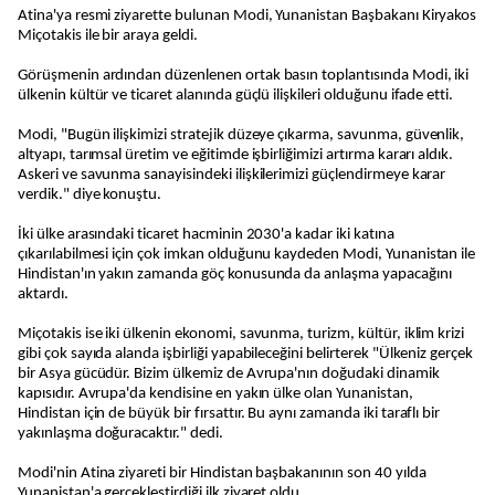
Atina'ya resmi ziyarette bulunan Modi, Yunanistan Başbakanı Kiryakos
Miçotakis ile bir araya geldi.
Görüşmenin ardından düzenlenen ortak basın toplantısında Modi, iki
ülkenin kültür ve ticaret alanında güçlü ilişkileri olduğunu ifade etti.
Modi, "Bugün ilişkimizi stratejik düzeye çıkarma, savunma, güvenlik,
altyapı, tarımsal üretim ve eğitimde işbirliğimizi artırma kararı aldık.
Askeri ve savunma sanayisindeki ilişkilerimizi güçlendirmeye karar
verdik." diye konuştu.
İki ülke arasındaki ticaret hacminin 2030'a kadar iki katına
çıkarılabilmesi için çok imkan olduğunu kaydeden Modi, Yunanistan ile
Hindistan'ın yakın zamanda göç konusunda da anlaşma yapacağını
aktardı.
Miçotakis ise iki ülkenin ekonomi, savunma, turizm, kültür, iklim krizi
gibi çok sayıda alanda işbirliği yapabileceğini belirterek "Ülkeniz gerçek
bir Asya gücüdür. Bizim ülkemiz de Avrupa'nın doğudaki dinamik
kapısıdır. Avrupa'da kendisine en yakın ülke olan Yunanistan,
Hindistan için de büyük bir fırsattır. Bu aynı zamanda iki taraflı bir
yakınlaşma doğuracaktır." dedi.
Modi'nin Atina ziyareti bir Hindistan başbakanının son 40 yılda
Yunanistan'a gerçekleştirdiği ilk ziyaret oldu.