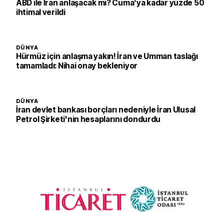
ABD ile İran anlaşacak mı? Cuma’ya kadar yüzde 50
ihtimal verildi
DÜNYA
Hürmüz için anlaşma yakın! İran ve Umman taslağı
tamamladı: Nihai onay bekleniyor
DÜNYA
İran devlet bankası borçları nedeniyle İran Ulusal
Petrol Şirketi'nin hesaplarını dondurdu