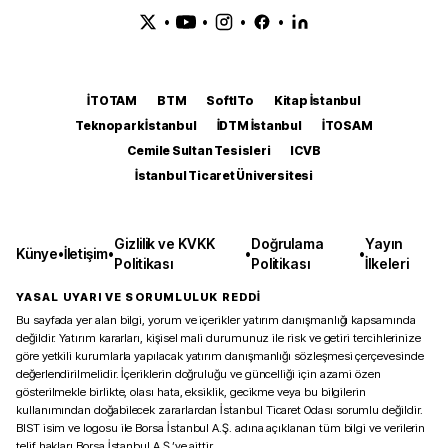
•
•
•
•
İTOTAM
BTM
SoftITo
Kitap İstanbul
Teknopark İstanbul
İDTM İstanbul
İTOSAM
Cemile Sultan Tesisleri
ICVB
İstanbul Ticaret Üniversitesi
Gizlilik ve KVKK
Doğrulama
Yayın
Künye
•
İletişim
•
•
•
Politikası
Politikası
İlkeleri
YASAL UYARI VE SORUMLULUK REDDİ
Bu sayfada yer alan bilgi, yorum ve içerikler yatırım danışmanlığı kapsamında
değildir. Yatırım kararları, kişisel mali durumunuz ile risk ve getiri tercihlerinize
göre yetkili kurumlarla yapılacak yatırım danışmanlığı sözleşmesi çerçevesinde
değerlendirilmelidir. İçeriklerin doğruluğu ve güncelliği için azami özen
gösterilmekle birlikte, olası hata, eksiklik, gecikme veya bu bilgilerin
kullanımından doğabilecek zararlardan İstanbul Ticaret Odası sorumlu değildir.
BIST isim ve logosu ile Borsa İstanbul A.Ş. adına açıklanan tüm bilgi ve verilerin
telif hakları Borsa İstanbul A.Ş.’ye aittir.