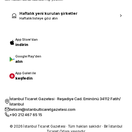
Haftalık yeni kurulan şirketler
Haftalık listeye göz atın
App Store'dan
indirin
Google Play'den
alın
App Galeri ile
keşfedin
İstanbul Ticaret Gazetesi · Reşadiye Cad. Eminönü 34112 Fatih/
İstanbul
iletisim@istanbulticaretgazetesi.com
+90 212 467 65 15
© 2026 İstanbul Ticaret Gazetesi · Tüm hakları saklıdır · Bir İstanbul
Ticaret Odası yayınıdır