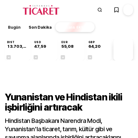
Bugün
Son Dakika
Finans
EKSTRA
BIST
USD
EUR
GBP
13.703,13
47,59
55,08
64,20
PİYASA
VERİLERİ
+0,11%
+0,05%
+0,13%
+0,16%
Dünya
Yunanistan ve Hindistan ikili
işbirliğini artıracak
Hindistan Başbakanı Narendra Modi,
Yunanistan'la ticaret, tarım, kültür gibi ve
savunma alanlarında işbirliğini artıracaklarını