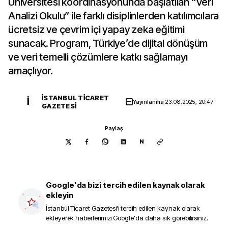
Üniversitesi koordinasyonunda başlatılan “Veri
Analizi Okulu” ile farklı disiplinlerden katılımcılara
ücretsiz ve çevrim içi yapay zeka eğitimi
sunacak. Program, Türkiye’de dijital dönüşüm
ve veri temelli çözümlere katkı sağlamayı
amaçlıyor.
İSTANBUL TICARET
İ
Yayınlanma
23.08.2025, 20:47
GAZETESI
Paylaş
N
Google'da bizi tercih edilen kaynak olarak
ekleyin
İstanbul Ticaret Gazetesi
'i tercih edilen kaynak olarak
ekleyerek haberlerimizi Google'da daha sık görebilirsiniz.