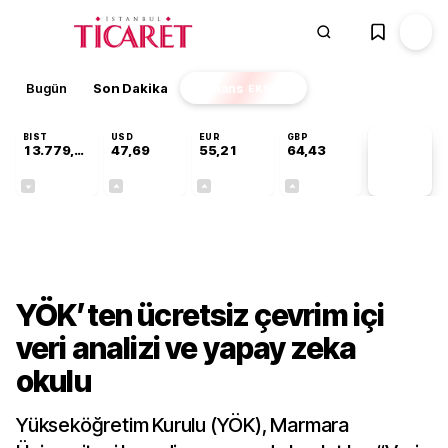
Bugün
Son Dakika
Finans
EKSTRA
BIST
USD
EUR
GBP
13.779,39
47,69
55,21
64,43
PİYASA
VERİLERİ
-0,14%
+0,14%
+0,36%
+0,41%
Teknoloji
YÖK’ten ücretsiz çevrim içi
veri analizi ve yapay zeka
okulu
Yükseköğretim Kurulu (YÖK), Marmara