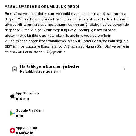
YASAL UYARI VE SORUMLULUK REDDİ
Bu sayfada yer alan bilgi, yorum ve içerikler yatırım danışmanlığı kapsamında
değildir. Yatırım kararları, kişisel mali durumunuz ile risk ve getiri tercihlerinize
göre yetkili kurumlarla yapılacak yatırım danışmanlığı sözleşmesi çerçevesinde
değerlendirilmelidir. İçeriklerin doğruluğu ve güncelliği için azami özen
gösterilmekle birlikte, olası hata, eksiklik, gecikme veya bu bilgilerin
kullanımından doğabilecek zararlardan İstanbul Ticaret Odası sorumlu değildir.
BIST isim ve logosu ile Borsa İstanbul A.Ş. adına açıklanan tüm bilgi ve verilerin
telif hakları Borsa İstanbul A.Ş.’ye aittir.
Haftalık yeni kurulan şirketler
Haftalık listeye göz atın
App Store'dan
indirin
Google Play'den
alın
App Galeri ile
keşfedin