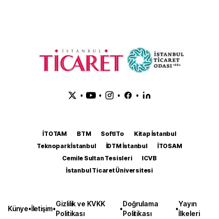
•
•
•
•
İTOTAM
BTM
SoftITo
Kitap İstanbul
Teknopark İstanbul
İDTM İstanbul
İTOSAM
Cemile Sultan Tesisleri
ICVB
İstanbul Ticaret Üniversitesi
Gizlilik ve KVKK
Doğrulama
Yayın
Künye
•
İletişim
•
•
•
Politikası
Politikası
İlkeleri