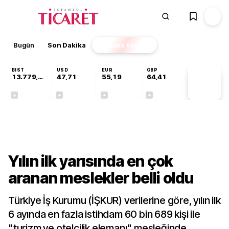
Bugün
Son Dakika
Finans
EKSTRA
BIST
USD
EUR
GBP
13.779,39
47,71
55,19
64,41
PİYASA
VERİLERİ
-0,14%
+0,18%
+0,32%
+0,38%
Ekonomi
Yılın ilk yarısında en çok
aranan meslekler belli oldu
Türkiye İş Kurumu (İŞKUR) verilerine göre, yılın ilk
6 ayında en fazla istihdam 60 bin 689 kişi ile
"turizm ve otelcilik elemanı" mesleğinde