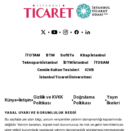
•
•
•
•
İTOTAM
BTM
SoftITo
Kitap İstanbul
Teknopark İstanbul
İDTM İstanbul
İTOSAM
Cemile Sultan Tesisleri
ICVB
İstanbul Ticaret Üniversitesi
Gizlilik ve KVKK
Doğrulama
Yayın
Künye
•
İletişim
•
•
•
Politikası
Politikası
İlkeleri
YASAL UYARI VE SORUMLULUK REDDİ
Bu sayfada yer alan bilgi, yorum ve içerikler yatırım danışmanlığı kapsamında
değildir. Yatırım kararları, kişisel mali durumunuz ile risk ve getiri tercihlerinize
göre yetkili kurumlarla yapılacak yatırım danışmanlığı sözleşmesi çerçevesinde