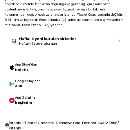
değerlendirilmelidir. İçeriklerin doğruluğu ve güncelliği için azami özen
gösterilmekle birlikte, olası hata, eksiklik, gecikme veya bu bilgilerin
kullanımından doğabilecek zararlardan İstanbul Ticaret Odası sorumlu değildir.
BIST isim ve logosu ile Borsa İstanbul A.Ş. adına açıklanan tüm bilgi ve verilerin
telif hakları Borsa İstanbul A.Ş.’ye aittir.
Haftalık yeni kurulan şirketler
Haftalık listeye göz atın
App Store'dan
indirin
Google Play'den
alın
App Galeri ile
keşfedin
İstanbul Ticaret Gazetesi · Reşadiye Cad. Eminönü 34112 Fatih/
İstanbul