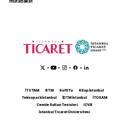
mutabakat
•
•
•
•
İTOTAM
BTM
SoftITo
Kitap İstanbul
Teknopark İstanbul
İDTM İstanbul
İTOSAM
Cemile Sultan Tesisleri
ICVB
İstanbul Ticaret Üniversitesi