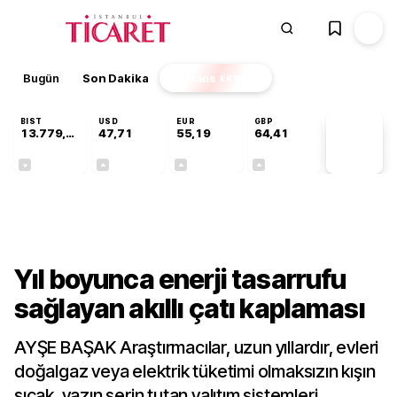
Bugün
Son Dakika
Finans
EKSTRA
BIST
USD
EUR
GBP
13.779,39
47,71
55,19
64,41
PİYASA
VERİLERİ
-0,14%
+0,18%
+0,32%
+0,38%
Sektörel
Yıl boyunca enerji tasarrufu
sağlayan akıllı çatı kaplaması
AYŞE BAŞAK Araştırmacılar, uzun yıllardır, evleri
doğalgaz veya elektrik tüketimi olmaksızın kışın
sıcak, yazın serin tutan yalıtım sistemleri