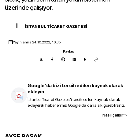
üzerinde çalışıyor.
İ
İSTANBUL TICARET GAZETESI
Yayınlanma
24.10.2022, 16:35
Paylaş
N
Google'da bizi tercih edilen kaynak olarak
ekleyin
İstanbul Ticaret Gazetesi
'i tercih edilen kaynak olarak
ekleyerek haberlerimizi Google'da daha sık görebilirsiniz.
Kaynak ekle
Nasıl çalışır?
›
AYŞE BAŞAK