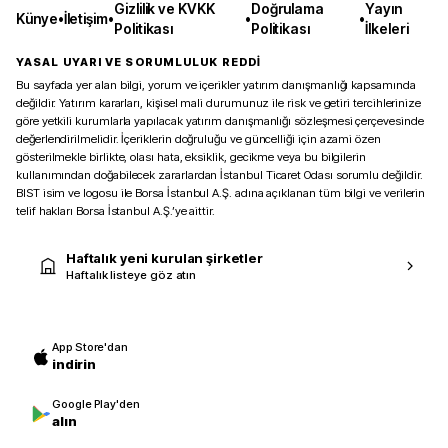
Gizlilik ve KVKK
Doğrulama
Yayın
Künye
•
İletişim
•
•
•
Politikası
Politikası
İlkeleri
YASAL UYARI VE SORUMLULUK REDDİ
Bu sayfada yer alan bilgi, yorum ve içerikler yatırım danışmanlığı kapsamında
değildir. Yatırım kararları, kişisel mali durumunuz ile risk ve getiri tercihlerinize
göre yetkili kurumlarla yapılacak yatırım danışmanlığı sözleşmesi çerçevesinde
değerlendirilmelidir. İçeriklerin doğruluğu ve güncelliği için azami özen
gösterilmekle birlikte, olası hata, eksiklik, gecikme veya bu bilgilerin
kullanımından doğabilecek zararlardan İstanbul Ticaret Odası sorumlu değildir.
BIST isim ve logosu ile Borsa İstanbul A.Ş. adına açıklanan tüm bilgi ve verilerin
telif hakları Borsa İstanbul A.Ş.’ye aittir.
Haftalık yeni kurulan şirketler
Haftalık listeye göz atın
App Store'dan
indirin
Google Play'den
alın