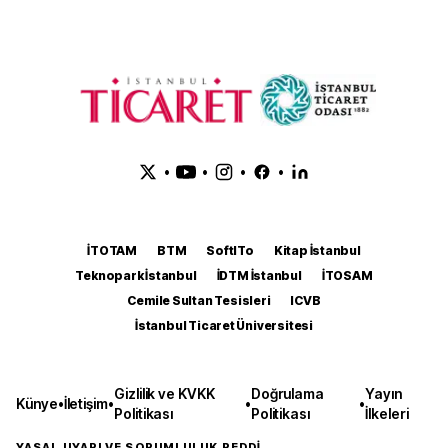
•
•
•
•
İTOTAM
BTM
SoftITo
Kitap İstanbul
Teknopark İstanbul
İDTM İstanbul
İTOSAM
Cemile Sultan Tesisleri
ICVB
İstanbul Ticaret Üniversitesi
Gizlilik ve KVKK
Doğrulama
Yayın
Künye
•
İletişim
•
•
•
Politikası
Politikası
İlkeleri
YASAL UYARI VE SORUMLULUK REDDİ