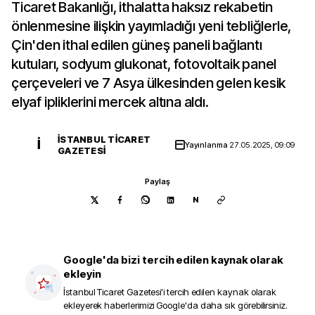
Ticaret Bakanlığı, ithalatta haksız rekabetin
önlenmesine ilişkin yayımladığı yeni tebliğlerle,
Çin'den ithal edilen güneş paneli bağlantı
kutuları, sodyum glukonat, fotovoltaik panel
çerçeveleri ve 7 Asya ülkesinden gelen kesik
elyaf ipliklerini mercek altına aldı.
İSTANBUL TICARET
İ
Yayınlanma
27.05.2025, 09:09
GAZETESI
Paylaş
N
Google'da bizi tercih edilen kaynak olarak
ekleyin
İstanbul Ticaret Gazetesi
'i tercih edilen kaynak olarak
ekleyerek haberlerimizi Google'da daha sık görebilirsiniz.