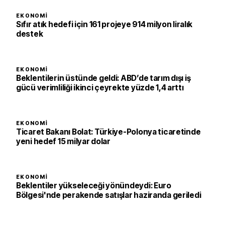
EKONOMI
Sıfır atık hedefi için 161 projeye 914 milyon liralık
destek
EKONOMI
Beklentilerin üstünde geldi: ABD’de tarım dışı iş
gücü verimliliği ikinci çeyrekte yüzde 1,4 arttı
EKONOMI
Ticaret Bakanı Bolat: Türkiye-Polonya ticaretinde
yeni hedef 15 milyar dolar
EKONOMI
Beklentiler yükseleceği yönündeydi: Euro
Bölgesi'nde perakende satışlar haziranda geriledi