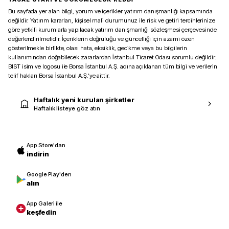
Bu sayfada yer alan bilgi, yorum ve içerikler yatırım danışmanlığı kapsamında
değildir. Yatırım kararları, kişisel mali durumunuz ile risk ve getiri tercihlerinize
göre yetkili kurumlarla yapılacak yatırım danışmanlığı sözleşmesi çerçevesinde
değerlendirilmelidir. İçeriklerin doğruluğu ve güncelliği için azami özen
gösterilmekle birlikte, olası hata, eksiklik, gecikme veya bu bilgilerin
kullanımından doğabilecek zararlardan İstanbul Ticaret Odası sorumlu değildir.
BIST isim ve logosu ile Borsa İstanbul A.Ş. adına açıklanan tüm bilgi ve verilerin
telif hakları Borsa İstanbul A.Ş.’ye aittir.
Haftalık yeni kurulan şirketler
Haftalık listeye göz atın
App Store'dan
indirin
Google Play'den
alın
App Galeri ile
keşfedin