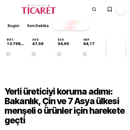
Bugün
Son Dakika
Finans
EKSTRA
BIST
USD
EUR
GBP
13.798,82
47,59
54,95
64,17
PİYASA
VERİLERİ
+0,70%
+0,05%
-0,11%
+0,12%
Ekonomi
Yerli üreticiyi koruma adımı:
Bakanlık, Çin ve 7 Asya ülkesi
menşeli o ürünler için harekete
geçti