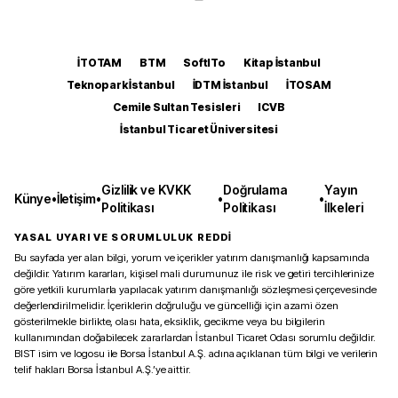
İTOTAM
BTM
SoftITo
Kitap İstanbul
Teknopark İstanbul
İDTM İstanbul
İTOSAM
Cemile Sultan Tesisleri
ICVB
İstanbul Ticaret Üniversitesi
Gizlilik ve KVKK
Doğrulama
Yayın
Künye
•
İletişim
•
•
•
Politikası
Politikası
İlkeleri
YASAL UYARI VE SORUMLULUK REDDİ
Bu sayfada yer alan bilgi, yorum ve içerikler yatırım danışmanlığı kapsamında
değildir. Yatırım kararları, kişisel mali durumunuz ile risk ve getiri tercihlerinize
göre yetkili kurumlarla yapılacak yatırım danışmanlığı sözleşmesi çerçevesinde
değerlendirilmelidir. İçeriklerin doğruluğu ve güncelliği için azami özen
gösterilmekle birlikte, olası hata, eksiklik, gecikme veya bu bilgilerin
kullanımından doğabilecek zararlardan İstanbul Ticaret Odası sorumlu değildir.
BIST isim ve logosu ile Borsa İstanbul A.Ş. adına açıklanan tüm bilgi ve verilerin
telif hakları Borsa İstanbul A.Ş.’ye aittir.