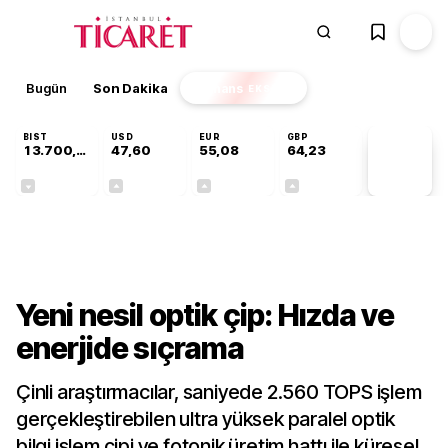
Bugün
Son Dakika
Finans
EKSTRA
BIST
USD
EUR
GBP
13.700,08
47,60
55,08
64,23
PİYASA
VERİLERİ
-0,02%
+0,06%
+0,12%
+0,21%
Teknoloji
Yeni nesil optik çip: Hızda ve
enerjide sıçrama
Çinli araştırmacılar, saniyede 2.560 TOPS işlem
gerçekleştirebilen ultra yüksek paralel optik
bilgi işlem çipi ve fotonik üretim hattı ile küresel