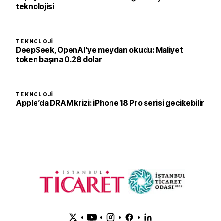
teknolojisi
TEKNOLOJI
DeepSeek, OpenAI'ye meydan okudu: Maliyet
token başına 0.28 dolar
TEKNOLOJI
Apple’da DRAM krizi: iPhone 18 Pro serisi gecikebilir
•
•
•
•