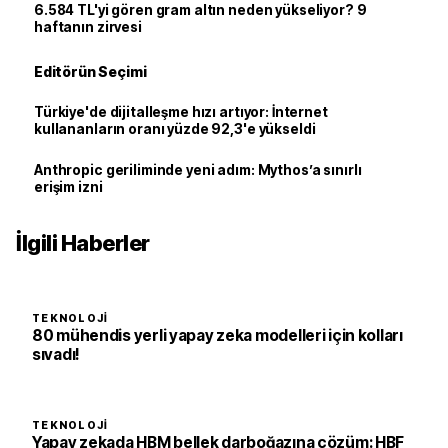
6.584 TL'yi gören gram altın neden yükseliyor? 9
haftanın zirvesi
Editörün Seçimi
Türkiye'de dijitalleşme hızı artıyor: İnternet
kullananların oranı yüzde 92,3'e yükseldi
Anthropic geriliminde yeni adım: Mythos’a sınırlı
erişim izni
İlgili Haberler
TEKNOLOJI
80 mühendis yerli yapay zeka modelleri için kolları
sıvadı!
TEKNOLOJI
Yapay zekada HBM bellek darboğazına çözüm: HBF