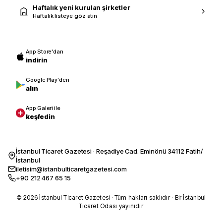
Haftalık yeni kurulan şirketler
Haftalık listeye göz atın
App Store'dan
indirin
Google Play'den
alın
App Galeri ile
keşfedin
İstanbul Ticaret Gazetesi · Reşadiye Cad. Eminönü 34112 Fatih/
İstanbul
iletisim@istanbulticaretgazetesi.com
+90 212 467 65 15
© 2026 İstanbul Ticaret Gazetesi · Tüm hakları saklıdır · Bir İstanbul
Ticaret Odası yayınıdır