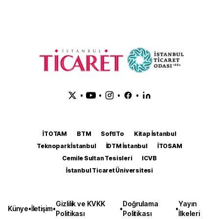
•
•
•
•
İTOTAM
BTM
SoftITo
Kitap İstanbul
Teknopark İstanbul
İDTM İstanbul
İTOSAM
Cemile Sultan Tesisleri
ICVB
İstanbul Ticaret Üniversitesi
Gizlilik ve KVKK
Doğrulama
Yayın
Künye
•
İletişim
•
•
•
Politikası
Politikası
İlkeleri