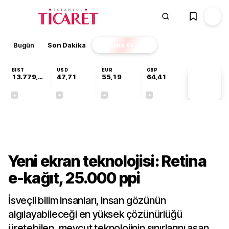
Bugün
Son Dakika
Finans
EKSTRA
BIST
USD
EUR
GBP
13.779,39
47,71
55,19
64,41
PİYASA
VERİLERİ
-0,14%
+0,18%
+0,32%
+0,38%
Teknoloji
Yeni ekran teknolojisi: Retina
e-kağıt, 25.000 ppi
İsveçli bilim insanları, insan gözünün
algılayabileceği en yüksek çözünürlüğü
üretebilen, mevcut teknolojinin sınırlarını aşan