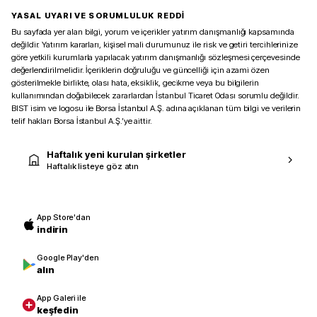
YASAL UYARI VE SORUMLULUK REDDİ
Bu sayfada yer alan bilgi, yorum ve içerikler yatırım danışmanlığı kapsamında
değildir. Yatırım kararları, kişisel mali durumunuz ile risk ve getiri tercihlerinize
göre yetkili kurumlarla yapılacak yatırım danışmanlığı sözleşmesi çerçevesinde
değerlendirilmelidir. İçeriklerin doğruluğu ve güncelliği için azami özen
gösterilmekle birlikte, olası hata, eksiklik, gecikme veya bu bilgilerin
kullanımından doğabilecek zararlardan İstanbul Ticaret Odası sorumlu değildir.
BIST isim ve logosu ile Borsa İstanbul A.Ş. adına açıklanan tüm bilgi ve verilerin
telif hakları Borsa İstanbul A.Ş.’ye aittir.
Haftalık yeni kurulan şirketler
Haftalık listeye göz atın
App Store'dan
indirin
Google Play'den
alın
App Galeri ile
keşfedin