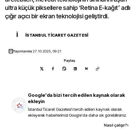
ultra küçük piksellere sahip ‘Retina E-kağıt’ adlı
çığır açıcı bir ekran teknolojisi geliştirdi.
İ
İSTANBUL TICARET GAZETESI
Yayınlanma
27.10.2025, 09:21
Paylaş
N
Google'da bizi tercih edilen kaynak olarak
ekleyin
İstanbul Ticaret Gazetesi
'i tercih edilen kaynak olarak
ekleyerek haberlerimizi Google'da daha sık görebilirsiniz.
Kaynak ekle
Nasıl çalışır?
›