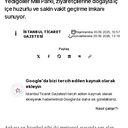
Yedigöller Milli Parkı, ziyaretçilerine doğayla iç
içe huzurlu ve sakin vakit geçirme imkanı
sunuyor.
İSTANBUL TICARET
Yayınlanma
20.09.2025, 10:57
İ
GAZETESI
Güncellenme
29.06.2026, 13:19
Paylaş
N
Google'da bizi tercih edilen kaynak olarak
ekleyin
İstanbul Ticaret Gazetesi
'i tercih edilen kaynak olarak
ekleyerek haberlerimizi Google'da daha sık görebilirsiniz.
Kaynak ekle
Nasıl çalışır?
›
Ankara ve İstanbul gibi iki metropol arasında yer alan,