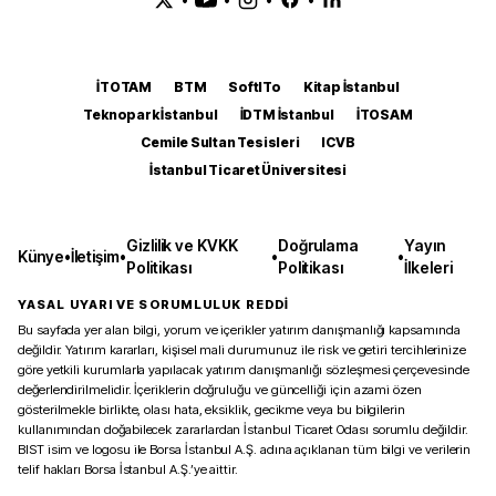
İTOTAM
BTM
SoftITo
Kitap İstanbul
Teknopark İstanbul
İDTM İstanbul
İTOSAM
Cemile Sultan Tesisleri
ICVB
İstanbul Ticaret Üniversitesi
Gizlilik ve KVKK
Doğrulama
Yayın
Künye
•
İletişim
•
•
•
Politikası
Politikası
İlkeleri
YASAL UYARI VE SORUMLULUK REDDİ
Bu sayfada yer alan bilgi, yorum ve içerikler yatırım danışmanlığı kapsamında
değildir. Yatırım kararları, kişisel mali durumunuz ile risk ve getiri tercihlerinize
göre yetkili kurumlarla yapılacak yatırım danışmanlığı sözleşmesi çerçevesinde
değerlendirilmelidir. İçeriklerin doğruluğu ve güncelliği için azami özen
gösterilmekle birlikte, olası hata, eksiklik, gecikme veya bu bilgilerin
kullanımından doğabilecek zararlardan İstanbul Ticaret Odası sorumlu değildir.
BIST isim ve logosu ile Borsa İstanbul A.Ş. adına açıklanan tüm bilgi ve verilerin
telif hakları Borsa İstanbul A.Ş.’ye aittir.