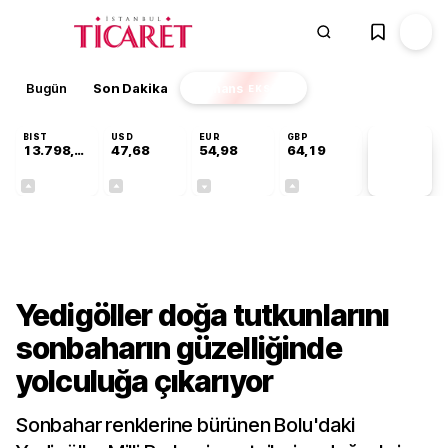
Bugün
Son Dakika
Finans
EKSTRA
BIST
USD
EUR
GBP
13.798,82
47,68
54,98
64,19
PİYASA
VERİLERİ
+0,70%
+0,11%
-0,06%
+0,03%
Kültür-Sanat
Yedigöller doğa tutkunlarını
sonbaharın güzelliğinde
yolculuğa çıkarıyor
Sonbahar renklerine bürünen Bolu'daki