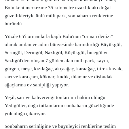
Bolu kent merkezine 35 kilometre uzaklıktaki doğal
güzellikleriyle ünlü milli park, sonbaharın renklerine
büründü.
Yüzde 65'i ormanlarla kaplı Bolu'nun "orman denizi"
olarak anılan ve adını bünyesinde barındırdığı Büyükgöl,
Seringöl, Deringöl, Nazlıgöl, Küçükgöl, İncegöl ve
Sazlıgöl'den oluşan 7 gölden alan milli park, kayın,
gürgen, meşe, kızılağaç, akçaağaç, karaağaç, titrek kavak,
sarı ve kara çam, köknar, fındık, ıhlamur ve dişbudak
ağaçlarına ev sahipliği yapıyor.
Yeşil, sarı ve kahverengi tonlarının hakim olduğu
Yedigöller, doğa tutkunlarını sonbaharın güzelliğinde
yolculuğa çıkarıyor.
Sonbaharın serinliğine ve büyüleyici renklerine teslim