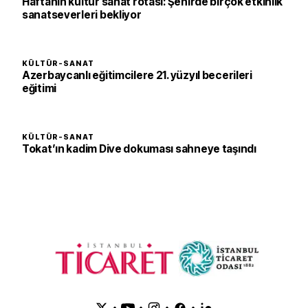
Haftanın kültür sanat rotası: Şehirde birçok etkinlik
sanatseverleri bekliyor
KÜLTÜR-SANAT
Azerbaycanlı eğitimcilere 21. yüzyıl becerileri
eğitimi
KÜLTÜR-SANAT
Tokat’ın kadim Dive dokuması sahneye taşındı
•
•
•
•