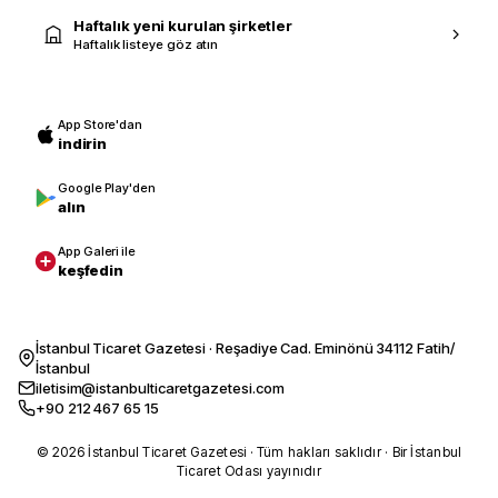
Haftalık yeni kurulan şirketler
Haftalık listeye göz atın
App Store'dan
indirin
Google Play'den
alın
App Galeri ile
keşfedin
İstanbul Ticaret Gazetesi · Reşadiye Cad. Eminönü 34112 Fatih/
İstanbul
iletisim@istanbulticaretgazetesi.com
+90 212 467 65 15
© 2026 İstanbul Ticaret Gazetesi · Tüm hakları saklıdır · Bir İstanbul
Ticaret Odası yayınıdır