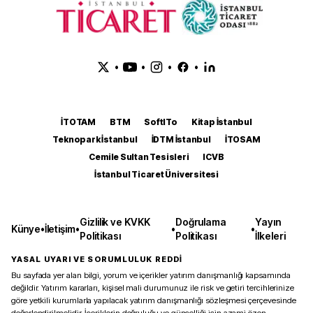
•
•
•
•
İTOTAM
BTM
SoftITo
Kitap İstanbul
Teknopark İstanbul
İDTM İstanbul
İTOSAM
Cemile Sultan Tesisleri
ICVB
İstanbul Ticaret Üniversitesi
Gizlilik ve KVKK
Doğrulama
Yayın
Künye
•
İletişim
•
•
•
Politikası
Politikası
İlkeleri
YASAL UYARI VE SORUMLULUK REDDİ
Bu sayfada yer alan bilgi, yorum ve içerikler yatırım danışmanlığı kapsamında
değildir. Yatırım kararları, kişisel mali durumunuz ile risk ve getiri tercihlerinize
göre yetkili kurumlarla yapılacak yatırım danışmanlığı sözleşmesi çerçevesinde