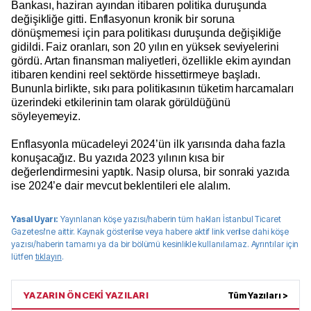
Bankası, haziran ayından itibaren politika duruşunda
değişikliğe gitti. Enflasyonun kronik bir soruna
dönüşmemesi için para politikası duruşunda değişikliğe
gidildi. Faiz oranları, son 20 yılın en yüksek seviyelerini
gördü. Artan finansman maliyetleri, özellikle ekim ayından
itibaren kendini reel sektörde hissettirmeye başladı.
Bununla birlikte, sıkı para politikasının tüketim harcamaları
üzerindeki etkilerinin tam olarak görüldüğünü
söyleyemeyiz.
Enflasyonla mücadeleyi 2024’ün ilk yarısında daha fazla
konuşacağız. Bu yazıda 2023 yılının kısa bir
değerlendirmesini yaptık. Nasip olursa, bir sonraki yazıda
ise 2024’e dair mevcut beklentileri ele alalım.
Yasal Uyarı:
Yayınlanan köşe yazısı/haberin tüm hakları
İstanbul Ticaret
Gazetesi
'ne aittir. Kaynak gösterilse veya habere aktif link verilse dahi köşe
yazısı/haberin tamamı ya da bir bölümü kesinlikle kullanılamaz. Ayrıntılar için
lütfen
tıklayın
.
YAZARIN ÖNCEKİ YAZILARI
Tüm Yazıları >