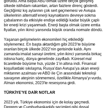
görüldü. Ama başta ABD olmak üzere birçok gelişmiş
ülkede istihdam rakamları, artan faizlere direnç gösterdi.
Geçtiğimiz kış aylarının çok sert geçmemesi ve Avrupa
ülkelerinin alternatif enerji kaynaklarını devreye sokma
çabalarının da etkisiyle endişe edildiği kadar büyük çaplı
bir enerji krizi yaşanmadı. Enerji başta olmak üzere emtia
fiyatları, yılın ikinci yarısında büyük oranda normale döndü.
Yaşanan gelişmelerin ekonomileri hiç etkilediği
söylenemez. En başta aktardığım gibi 2023’te büyüme
oranları birçok ülkede 2022’nin gerisinde kaldı. Aynı
zamanda imalat sanayi üretimi, yılın ikinci yarısında birkaç
istisna hariç, dünya genelinde zayıfladı. Küresel mal
ticaretinde büyüme hızı, yüzde 1’in altına indi. Finansal
koşullardaki sıkılaşma, Rusya’dan Avrupa’ya akan enerji
miktarının azalması ve ABD ile Çin arasındaki teknoloji
savaşının ateşinin sönmemesi, özellikle Almanya’yı vurdu.
Alman ekonomisi, 2023’te resesyona girdi.
TÜRKİYE’YE DAİR NOTLAR
2023 yılı, Türkiye ekonomisi için de kolay geçmedi.
Deprem ve Cumhurbaşkanlığı seçimleri gibi dışsal