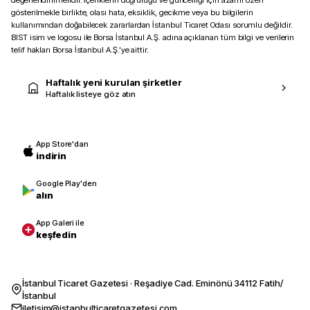
değerlendirilmelidir. İçeriklerin doğruluğu ve güncelliği için azami özen
gösterilmekle birlikte, olası hata, eksiklik, gecikme veya bu bilgilerin
kullanımından doğabilecek zararlardan İstanbul Ticaret Odası sorumlu değildir.
BIST isim ve logosu ile Borsa İstanbul A.Ş. adına açıklanan tüm bilgi ve verilerin
telif hakları Borsa İstanbul A.Ş.’ye aittir.
Haftalık yeni kurulan şirketler
Haftalık listeye göz atın
App Store'dan
indirin
Google Play'den
alın
App Galeri ile
keşfedin
İstanbul Ticaret Gazetesi · Reşadiye Cad. Eminönü 34112 Fatih/
İstanbul
iletisim@istanbulticaretgazetesi.com