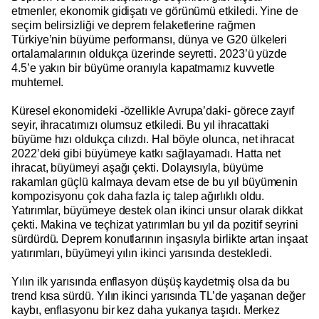
etmenler, ekonomik gidişatı ve görünümü etkiledi. Yine de
seçim belirsizliği ve deprem felaketlerine rağmen
Türkiye’nin büyüme performansı, dünya ve G20 ülkeleri
ortalamalarının oldukça üzerinde seyretti. 2023’ü yüzde
4.5’e yakın bir büyüme oranıyla kapatmamız kuvvetle
muhtemel.
Küresel ekonomideki -özellikle Avrupa’daki- görece zayıf
seyir, ihracatımızı olumsuz etkiledi. Bu yıl ihracattaki
büyüme hızı oldukça cılızdı. Hal böyle olunca, net ihracat
2022’deki gibi büyümeye katkı sağlayamadı. Hatta net
ihracat, büyümeyi aşağı çekti. Dolayısıyla, büyüme
rakamları güçlü kalmaya devam etse de bu yıl büyümenin
kompozisyonu çok daha fazla iç talep ağırlıklı oldu.
Yatırımlar, büyümeye destek olan ikinci unsur olarak dikkat
çekti. Makina ve teçhizat yatırımları bu yıl da pozitif seyrini
sürdürdü. Deprem konutlarının inşasıyla birlikte artan inşaat
yatırımları, büyümeyi yılın ikinci yarısında destekledi.
Yılın ilk yarısında enflasyon düşüş kaydetmiş olsa da bu
trend kısa sürdü. Yılın ikinci yarısında TL’de yaşanan değer
kaybı, enflasyonu bir kez daha yukarıya taşıdı. Merkez