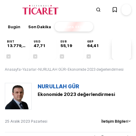
Bugün
Son Dakika
Finans
EKSTRA
BIST
USD
EUR
GBP
13.779,39
47,71
55,19
64,41
PİYASA
VERİLERİ
-0,14%
+0,18%
+0,32%
+0,38%
Anasayfa
>
Yazarlar
>
NURULLAH GÜR
>
Ekonomide 2023 değerlendirmesi
NURULLAH GÜR
Ekonomide 2023 değerlendirmesi
25 Aralık 2023 Pazartesi
İletişim Bilgileri