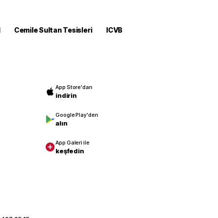
M
Cemile Sultan Tesisleri
ICVB
App Store'dan
indirin
Google Play'den
alın
App Galeri ile
keşfedin