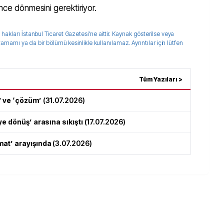
önce dönmesini gerektiriyor.
 hakları
İstanbul Ticaret Gazetesi
'ne aittir. Kaynak gösterilse veya
 tamamı ya da bir bölümü kesinlikle kullanılamaz. Ayrıntılar için lütfen
Tüm Yazıları >
’ ve ‘çözüm’
(
31.07.2026
)
e dönüş’ arasına sıkıştı
(
17.07.2026
)
at’ arayışında
(
3.07.2026
)