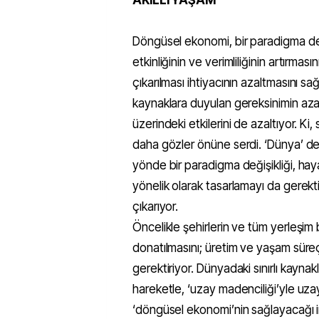
Döngüsel ekonomi, bir paradigma deği
etkinliğinin ve verimliliğinin artırma
çıkarılması ihtiyacının azaltmasını sa
kaynaklara duyulan gereksinimin azal
üzerindeki etkilerini de azaltıyor. Ki,
daha gözler önüne serdi. ‘Dünya’ den
yönde bir paradigma değişikliği, hay
yönelik olarak tasarlamayı da gerekt
çıkarıyor.
Öncelikle şehirlerin ve tüm yerleşim biri
donatılmasını; üretim ve yaşam süreç
gerektiriyor. Dünyadaki sınırlı kayn
hareketle, ‘uzay madenciliği’yle uzay
‘döngüsel ekonomi’nin sağlayacağı imka