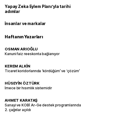
Yapay Zeka Eylem Planı’yla tarihi
adımlar
İnsanlar ve markalar
Haftanın Yazarları
OSMAN ARIOĞLU
Kanuni faiz reeskonta bağlanıyor
KEREM ALKİN
Ticaret koridorlarında ‘kördüğüm’ ve ‘çözüm’
HÜSEYİN ÖZTÜRK
İmece bir hısımlık sistemidir
AHMET KARATAŞ
Sanayi ve KOBİ Ar-Ge destek programlarında
2. çağrılar açıldı