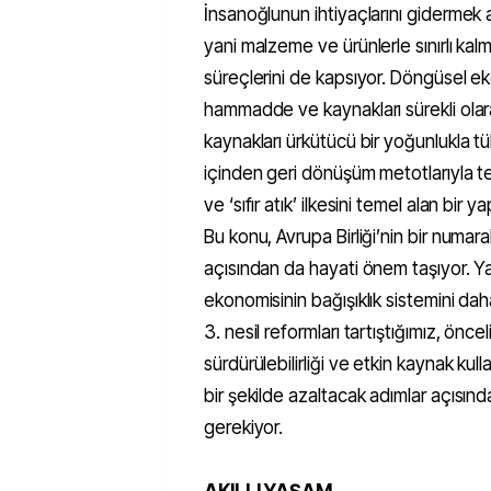
İnsanoğlunun ihtiyaçlarını gidermek 
yani malzeme ve ürünlerle sınırlı k
süreçlerini de kapsıyor. Döngüsel ek
hammadde ve kaynakları sürekli ol
kaynakları ürkütücü bir yoğunlukla
içinden geri dönüşüm metotlarıyla 
ve ‘sıfır atık’ ilkesini temel alan bir y
Bu konu, Avrupa Birliği’nin bir numar
açısından da hayati önem taşıyor. Y
ekonomisinin bağışıklık sistemini d
3. nesil reformları tartıştığımız, önce
sürdürülebilirliği ve etkin kaynak kull
bir şekilde azaltacak adımlar açısı
gerekiyor.
AKILLI YAŞAM