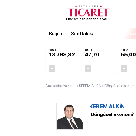
Ekonomiden haberiniz var!
Bugün
Son Dakika
Finans
EKST
BIST
USD
EUR
13.798,82
47,70
55,00
+0,70%
+0,16%
95,68
0,08
Anasayfa
>
Yazarlar
>
KEREM ALKİN
>
‘Döngüsel ekonomi’
KEREM ALKİN
‘Döngüsel ekonomi’ 