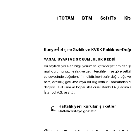
İTOTAM
BTM
SoftITo
Kit
Künye
•
İletişim
•
Gizlilik ve KVKK Politikası
•
Doğr
YASAL UYARI VE SORUMLULUK REDDİ
Bu sayfada yer alan bilgi, yorum ve içerikler yatırım danışm
mali durumunuz ile risk ve getiri tercihlerinize göre yetk
çerçevesinde değerlendirilmelidir. İçeriklerin doğruluğu ve
hata, eksiklik, gecikme veya bu bilgilerin kullanımından 
değildir. BIST isim ve logosu ile Borsa İstanbul A.Ş. adına a
İstanbul A.Ş.’ye aittir.
Haftalık yeni kurulan şirketler
Haftalık listeye göz atın