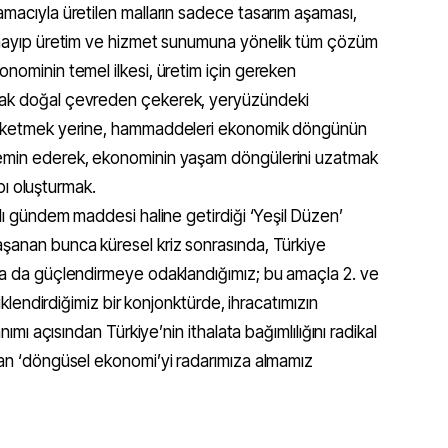
amacıyla üretilen malların sadece tasarım aşaması,
almayıp üretim ve hizmet sunumuna yönelik tüm çözüm
onominin temel ilkesi, üretim için gereken
arak doğal çevreden çekerek, yeryüzündeki
 tüketmek yerine, hammaddeleri ekonomik döngünün
temin ederek, ekonominin yaşam döngülerini uzatmak
apı oluşturmak.
alı gündem maddesi haline getirdiği ‘Yeşil Düzen’
aşanan bunca küresel kriz sonrasında, Türkiye
aha da güçlendirmeye odaklandığımız; bu amaçla 2. ve
liklendirdiğimiz bir konjonktürde, ihracatımızın
anımı açısından Türkiye’nin ithalata bağımlılığını radikal
ndan ‘döngüsel ekonomi’yi radarımıza almamız