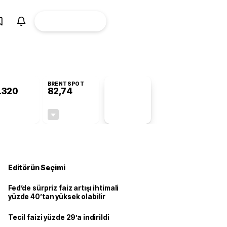
ÜYE
CANLI BORSA
Girişi
BRENTSPOT
.320
82,74
PİYASA
VERİLERİ
-0,34%
-0,05%
+0,00
-0,04
Editörün Seçimi
Fed’de sürpriz faiz artışı ihtimali
yüzde 40’tan yüksek olabilir
Tecil faizi yüzde 29’a indirildi