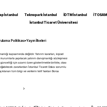
ap İstanbul
Teknopark İstanbul
İDTM İstanbul
İTOSA
İstanbul Ticaret Üniversitesi
ulama Politikası
•
Yayın İlkeleri
anlığı kapsamında değildir. Yatırım kararları, kişisel
ili kurumlarla yapılacak yatırım danışmanlığı sözleşmesi
 güncelliği için azami özen gösterilmekle birlikte, olası
doğabilecek zararlardan İstanbul Ticaret Odası sorumlu
çıklanan tüm bilgi ve verilerin telif hakları Borsa