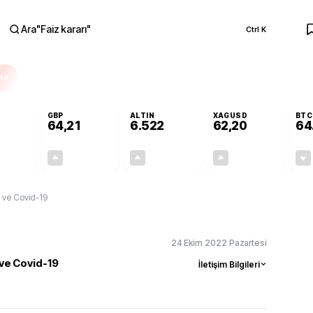
Ara
"
Faiz kararı
"
Ctrl K
RA
GBP
ALTIN
XAGUSD
BTC
64,21
6.522
62,20
64
-0,02%
+0,06%
+0,45%
+1,14%
-0,01
0,04
29,15
0,70
 ve Covid-19
24 Ekim 2022 Pazartesi
ve Covid-19
İletişim Bilgileri