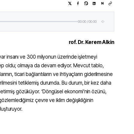
N
00:00
/
00:00
rof. Dr. Kerem Alkin
ilyar insanı ve 300 milyonun üzerinde işletmeyi
bep
oldu; olmaya da devam ediyor. Mevcut tablo,
ının, ticari bağlantıların ve ihtiyaçların giderilmesine
rilmesini tetiklemiş durumda. Bu durum, bir kez daha
getirmiş gözüküyor. ‘Döngüsel ekonomi’nin özünü,
 gözlemlediğimiz çevre ve iklim değişikliğinin
oluşturuyor.