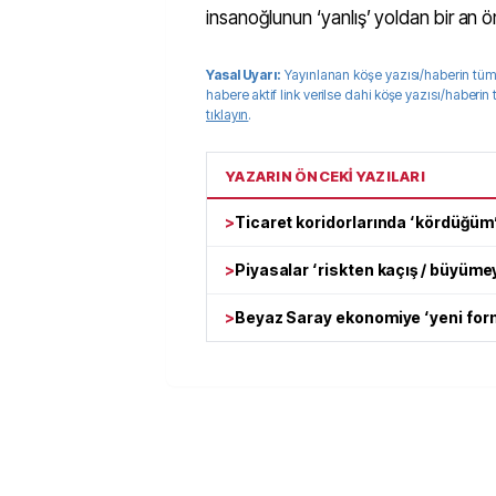
insanoğlunun ‘yanlış’ yoldan bir an 
Yasal Uyarı:
Yayınlanan köşe yazısı/haberin tüm
habere aktif link verilse dahi köşe yazısı/haberin
tıklayın
.
YAZARIN ÖNCEKİ YAZILARI
>
Ticaret koridorlarında ‘kördüğüm
>
Piyasalar ‘riskten kaçış / büyümey
>
Beyaz Saray ekonomiye ‘yeni form