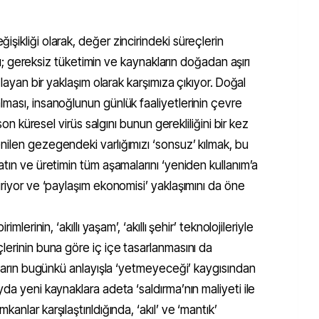
şikliği olarak, değer zincirindeki süreçlerin
sını; gereksiz tüketimin ve kaynakların doğadan aşırı
ğlayan bir yaklaşım olarak karşımıza çıkıyor. Doğal
ması, insanoğlunun günlük faaliyetlerinin çevre
 son küresel virüs salgını bunun gerekliliğini bir kez
ilen gezegendeki varlığımızı ‘sonsuz’ kılmak, bu
atın ve üretimin tüm aşamalarını ‘yeniden kullanım’a
iriyor ve ‘paylaşım ekonomisi’ yaklaşımını da öne
mlerinin, ‘akıllı yaşam’, ‘akıllı şehir’ teknolojileriyle
lerinin buna göre iç içe tasarlanmasını da
akların bugünkü anlayışla ‘yetmeyeceği’ kaygısından
da yeni kaynaklara adeta ‘saldırma’nın maliyeti ile
nlar karşılaştırıldığında, ‘akıl’ ve ‘mantık’