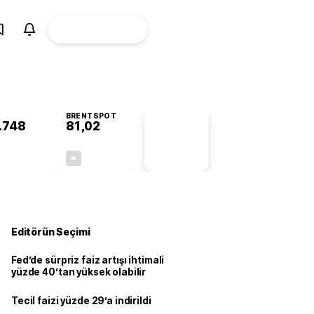
ÜYE
CANLI BORSA
Girişi
BRENTSPOT
.748
81,02
PİYASA
VERİLERİ
+0,25%
+2,67%
+0,00
2,11
Editörün Seçimi
Fed’de sürpriz faiz artışı ihtimali
yüzde 40’tan yüksek olabilir
Tecil faizi yüzde 29’a indirildi