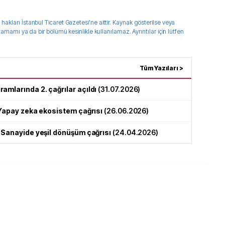
 hakları
İstanbul Ticaret Gazetesi
'ne aittir. Kaynak gösterilse veya
 tamamı ya da bir bölümü kesinlikle kullanılamaz. Ayrıntılar için lütfen
Tüm Yazıları >
amlarında 2. çağrılar açıldı
(
31.07.2026
)
1 Yapay zeka ekosistem çağrısı
(
26.06.2026
)
2 Sanayide yeşil dönüşüm çağrısı
(
24.04.2026
)