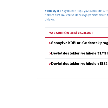
Yasal Uyarı:
Yayınlanan köşe yazısı/haberin tüm
habere aktif link verilse dahi köşe yazısı/haberin
tıklayın
.
YAZARIN ÖNCEKİ YAZILARI
>
Sanayi ve KOBİ Ar-Ge destek progr
>
Devlet destekleri ve hibeler! 171
>
Devlet destekleri ve hibeler: 183