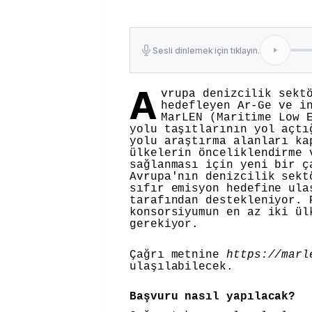
Sesli dinlemek için tıklayın.
A
vrupa denizcilik sekt
hedefleyen Ar-Ge ve i
MarLEN (Maritime Low 
yolu taşıtlarının yol açtı
yolu araştırma alanları ka
ülkelerin önceliklendirme 
sağlanması için yeni bir ç
Avrupa'nın denizcilik sekt
sıfır emisyon hedefine ula
tarafından destekleniyor. 
konsorsiyumun en az iki ül
gerekiyor.
Çağrı metnine
https://marl
ulaşılabilecek.
Başvuru nasıl yapılacak?