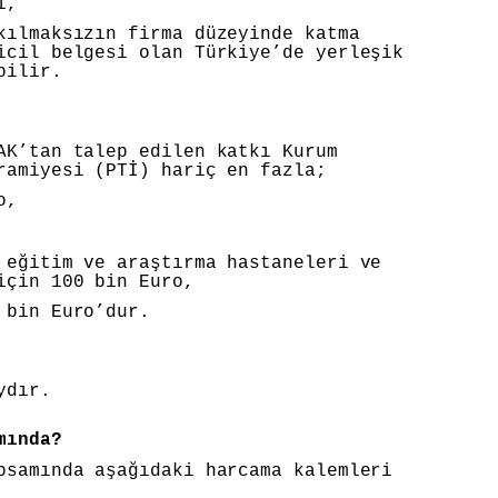
ı,
kılmaksızın firma düzeyinde katma
icil belgesi olan Türkiye’de yerleşik
bilir.
AK’tan talep edilen katkı Kurum
ramiyesi (PTİ) hariç en fazla;
o,
 eğitim ve araştırma hastaneleri ve
için 100 bin Euro,
 bin Euro’dur.
ydır.
mında?
psamında aşağıdaki harcama kalemleri