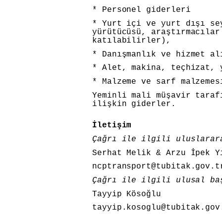
* Personel giderleri
* Yurt içi ve yurt dışı se
yürütücüsü, araştırmacılar
katılabilirler),
* Danışmanlık ve hizmet al
* Alet, makina, teçhizat, 
* Malzeme ve sarf malzemes
Yeminli mali müşavir taraf
ilişkin giderler.
İletişim
Çağrı ile ilgili uluslara
Serhat Melik & Arzu İpek 
ncptransport@tubitak.gov.t
Çağrı ile ilgili ulusal ba
Tayyip Kösoğlu
tayyip.kosoglu@tubitak.go