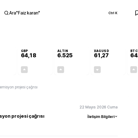
Ara
"
Faiz kararı
"
Ctrl K
RA
GBP
ALTIN
XAGUSD
BTC
64,18
6.525
61,27
64
-0,07%
+0,13%
+0,45%
-1,24%
-0,04
0,09
29,18
-0,77
r emisyon projesi çağrısı
22 Mayıs 2026 Cuma
isyon projesi çağrısı
İletişim Bilgileri