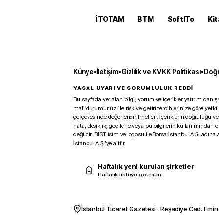
İTOTAM
BTM
SoftITo
Kit
Künye
•
İletişim
•
Gizlilik ve KVKK Politikası
•
Doğr
YASAL UYARI VE SORUMLULUK REDDİ
Bu sayfada yer alan bilgi, yorum ve içerikler yatırım danışm
mali durumunuz ile risk ve getiri tercihlerinize göre yetk
çerçevesinde değerlendirilmelidir. İçeriklerin doğruluğu ve
hata, eksiklik, gecikme veya bu bilgilerin kullanımından 
değildir. BIST isim ve logosu ile Borsa İstanbul A.Ş. adına a
İstanbul A.Ş.’ye aittir.
Haftalık yeni kurulan şirketler
Haftalık listeye göz atın
İstanbul Ticaret Gazetesi · Reşadiye Cad. Emin