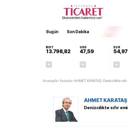
Ekonomiden haberiniz var!
Bugün
Son Dakika
Finans
EKST
BIST
USD
EUR
13.798,82
47,59
54,97
+0,70%
+0,06%
95,68
0,03
Anasayfa
>
Yazarlar
>
AHMET KARATAŞ
>
Denizcilikte sıfı
AHMET KARATAŞ
Denizcilikte sıfır em