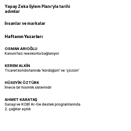
Yapay Zeka Eylem Planı’yla tarihi
adımlar
İnsanlar ve markalar
Haftanın Yazarları
OSMAN ARIOĞLU
Kanuni faiz reeskonta bağlanıyor
KEREM ALKİN
Ticaret koridorlarında ‘kördüğüm’ ve ‘çözüm’
HÜSEYİN ÖZTÜRK
İmece bir hısımlık sistemidir
AHMET KARATAŞ
Sanayi ve KOBİ Ar-Ge destek programlarında
2. çağrılar açıldı