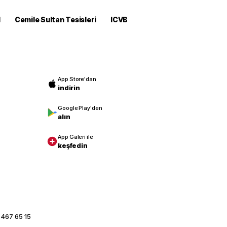
M
Cemile Sultan Tesisleri
ICVB
App Store'dan
indirin
Google Play'den
alın
App Galeri ile
keşfedin
 467 65 15