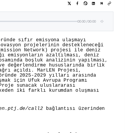
N
00:00
/
00:00
öründe sıfır emisyona ulaşmayı
novasyon projelerinin destekleneceği
Emission Network) projesi ile deniz
ğı emisyonların azaltılması, deniz
psamında boşluk analizinin yapılması,
ve değerlendirme hususlarında birlik
ağrı açıldı. MarLEN Projesi,
öründe 2025-2029 yılları arasında
şmak için Ufuk Avrupa Programı
Proje sunacak uluslararası
keden iki farklı kurumdan oluşması
en.ptj.de/call2
bağlantısı üzerinden