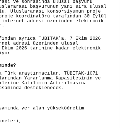
rası ve sonrasında ulusal başvuru
uslararası başvurunun yanı sıra ulusal
lu. Uluslararası konsorsiyumun proje
proje koordinatörü tarafından 30 Eylül
 internet adresi üzerinden elektronik
or.
fından ayrıca TÜBİTAK’a, 7 Ekim 2026
rnet adresi üzerinden ulusal
 Ekim 2026 tarihine kadar elektronik
iyor.
mında?
a Türk araştırmacılar, TÜBİTAK-1071
larından Yararlanma Kapasitesinin ve
klerine Katılımın Artırılmasına
psamında desteklenecek.
samında yer alan yükseköğretim
aneleri,