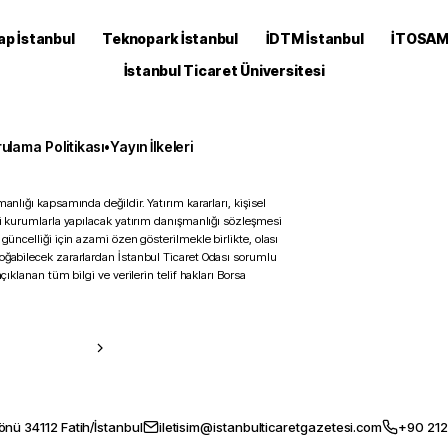
ap İstanbul
Teknopark İstanbul
İDTM İstanbul
İTOSA
İstanbul Ticaret Üniversitesi
ulama Politikası
•
Yayın İlkeleri
anlığı kapsamında değildir. Yatırım kararları, kişisel
ili kurumlarla yapılacak yatırım danışmanlığı sözleşmesi
 güncelliği için azami özen gösterilmekle birlikte, olası
doğabilecek zararlardan İstanbul Ticaret Odası sorumlu
çıklanan tüm bilgi ve verilerin telif hakları Borsa
önü 34112 Fatih/İstanbul
iletisim@istanbulticaretgazetesi.com
+90 212