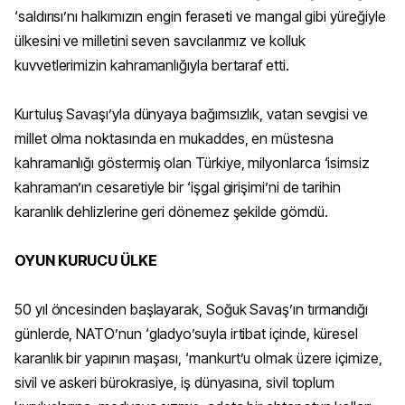
‘saldırısı’nı halkımızın engin feraseti ve mangal gibi yüreğiyle
ülkesini ve milletini seven savcılarımız ve kolluk
kuvvetlerimizin kahramanlığıyla bertaraf etti.
Kurtuluş Savaşı’yla dünyaya bağımsızlık, vatan sevgisi ve
millet olma noktasında en mukaddes, en müstesna
kahramanlığı göstermiş olan Türkiye, milyonlarca ‘isimsiz
kahraman’ın cesaretiyle bir ‘işgal girişimi’ni de tarihin
karanlık dehlizlerine geri dönemez şekilde gömdü.
OYUN KURUCU ÜLKE
50 yıl öncesinden başlayarak, Soğuk Savaş’ın tırmandığı
günlerde, NATO’nun ‘gladyo’suyla irtibat içinde, küresel
karanlık bir yapının maşası, ‘mankurt’u olmak üzere içimize,
sivil ve askeri bürokrasiye, iş dünyasına, sivil toplum