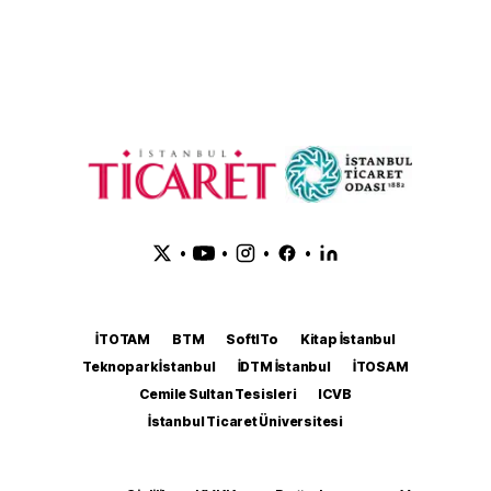
•
•
•
•
İTOTAM
BTM
SoftITo
Kitap İstanbul
Teknopark İstanbul
İDTM İstanbul
İTOSAM
Cemile Sultan Tesisleri
ICVB
İstanbul Ticaret Üniversitesi