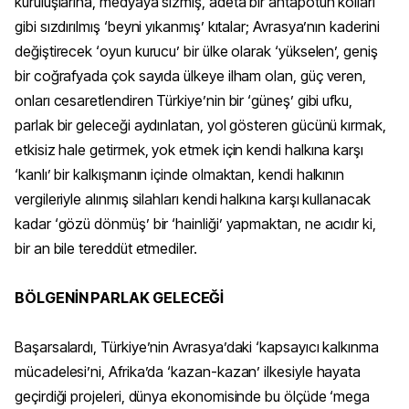
kuruluşlarına, medyaya sızmış, adeta bir ahtapotun kolları
gibi sızdırılmış ‘beyni yıkanmış’ kıtalar; Avrasya’nın kaderini
değiştirecek ‘oyun kurucu’ bir ülke olarak ‘yükselen’, geniş
bir coğrafyada çok sayıda ülkeye ilham olan, güç veren,
onları cesaretlendiren Türkiye’nin bir ‘güneş’ gibi ufku,
parlak bir geleceği aydınlatan, yol gösteren gücünü kırmak,
etkisiz hale getirmek, yok etmek için kendi halkına karşı
‘kanlı’ bir kalkışmanın içinde olmaktan, kendi halkının
vergileriyle alınmış silahları kendi halkına karşı kullanacak
kadar ‘gözü dönmüş’ bir ‘hainliği’ yapmaktan, ne acıdır ki,
bir an bile tereddüt etmediler.
BÖLGENİN PARLAK GELECEĞİ
Başarsalardı, Türkiye’nin Avrasya’daki ‘kapsayıcı kalkınma
mücadelesi’ni, Afrika’da ‘kazan-kazan’ ilkesiyle hayata
geçirdiği projeleri, dünya ekonomisinde bu ölçüde ‘mega