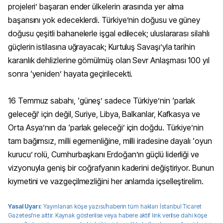
projeleri’ başaran ender ülkelerin arasında yer alma
başarısını yok edeceklerdi. Türkiye’nin doğusu ve güney
doğusu çeşitli bahanelerle işgal edilecek; uluslararası silahlı
güçlerin istilasına uğrayacak; Kurtuluş Savaşı’yla tarihin
karanlık dehlizlerine gömülmüş olan Sevr Anlaşması 100 yıl
sonra ‘yeniden’ hayata geçirilecekti.
16 Temmuz sabahı, ‘güneş’ sadece Türkiye’nin ‘parlak
geleceği’ için değil, Suriye, Libya, Balkanlar, Kafkasya ve
Orta Asya’nın da ‘parlak geleceği’ için doğdu. Türkiye’nin
tam bağımsız, milli egemenliğine, milli iradesine dayalı ‘oyun
kurucu’ rolü, Cumhurbaşkanı Erdoğan’ın güçlü liderliği ve
vizyonuyla geniş bir coğrafyanın kaderini değiştiriyor. Bunun
kıymetini ve vazgeçilmezliğini her anlamda içselleştirelim.
Yasal Uyarı:
Yayınlanan köşe yazısı/haberin tüm hakları
İstanbul Ticaret
Gazetesi
'ne aittir. Kaynak gösterilse veya habere aktif link verilse dahi köşe