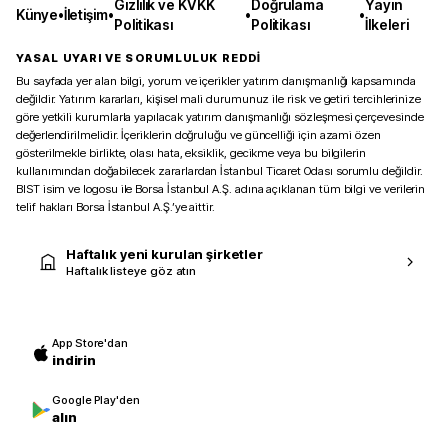
Gizlilik ve KVKK
Doğrulama
Yayın
Künye
•
İletişim
•
•
•
Politikası
Politikası
İlkeleri
YASAL UYARI VE SORUMLULUK REDDİ
Bu sayfada yer alan bilgi, yorum ve içerikler yatırım danışmanlığı kapsamında
değildir. Yatırım kararları, kişisel mali durumunuz ile risk ve getiri tercihlerinize
göre yetkili kurumlarla yapılacak yatırım danışmanlığı sözleşmesi çerçevesinde
değerlendirilmelidir. İçeriklerin doğruluğu ve güncelliği için azami özen
gösterilmekle birlikte, olası hata, eksiklik, gecikme veya bu bilgilerin
kullanımından doğabilecek zararlardan İstanbul Ticaret Odası sorumlu değildir.
BIST isim ve logosu ile Borsa İstanbul A.Ş. adına açıklanan tüm bilgi ve verilerin
telif hakları Borsa İstanbul A.Ş.’ye aittir.
Haftalık yeni kurulan şirketler
Haftalık listeye göz atın
App Store'dan
indirin
Google Play'den
alın