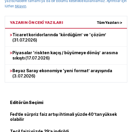
yazısı/haberin tamamı ya da bir bölümü kesinlikle kullanılamaz. Ayrıntılar için
lütfen
tıklayın
.
YAZARIN ÖNCEKİ YAZILARI
Tüm Yazıları >
>
Ticaret koridorlarında ‘kördüğüm’ ve ‘çözüm’
(
31.07.2026
)
>
Piyasalar ‘riskten kaçış / büyümeye dönüş’ arasına
sıkıştı
(
17.07.2026
)
>
Beyaz Saray ekonomiye ‘yeni format’ arayışında
(
3.07.2026
)
Editörün Seçimi
Fed’de sürpriz faiz artışı ihtimali yüzde 40’tan yüksek
olabilir
Tecil faizi yüzde 29’a indirildi