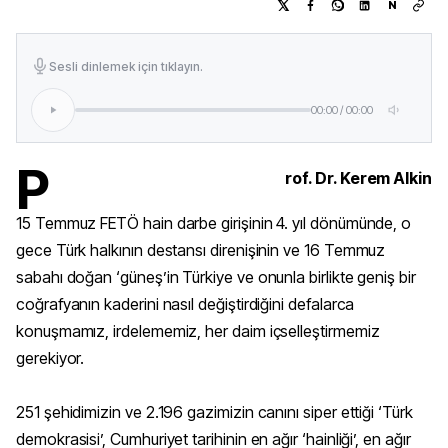
N
Sesli dinlemek için tıklayın.
00:00
/
00:00
P
rof. Dr. Kerem Alkin
15 Temmuz FETÖ hain darbe girişinin 4. yıl dönümünde, o
gece Türk halkının destansı direnişinin ve 16 Temmuz
sabahı doğan ‘güneş’in Türkiye ve onunla birlikte geniş bir
coğrafyanın kaderini nasıl değiştirdiğini defalarca
konuşmamız, irdelememiz, her daim içselleştirmemiz
gerekiyor.
251 şehidimizin ve 2.196 gazimizin canını siper ettiği ‘Türk
demokrasisi’, Cumhuriyet tarihinin en ağır ‘hainliği’, en ağır