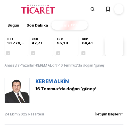
Bugün
Son Dakika
Finans
EKSTRA
BIST
USD
EUR
GBP
13.779,39
47,71
55,19
64,41
PİYASA
VERİLERİ
-0,14%
+0,18%
+0,32%
+0,38%
Anasayfa
>
Yazarlar
>
KEREM ALKİN
>
16 Temmuz’da doğan ‘güneş’
KEREM ALKİN
16 Temmuz’da doğan ‘güneş’
24 Ekim 2022 Pazartesi
İletişim Bilgileri