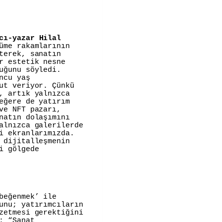
cı-yazar
Hilal
üme rakamlarının
terek, sanatın
r estetik nesne
uğunu söyledi.
ncu yaş
ut veriyor. Çünkü
, artık yalnızca
eğere de yatırım
ve NFT pazarı,
natın dolaşımını
alnızca galerilerde
i ekranlarımızda.
 dijitalleşmenin
i gölgede
beğenmek’ ile
unu; yatırımcıların
zetmesi gerektiğini
: “Sanat