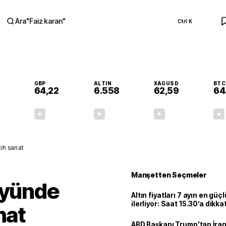
Ara
"
Faiz kararı
"
Ctrl K
RA
GBP
ALTIN
XAGUSD
BTC
64,22
6.558
62,59
64
-0,01%
+0,08%
+1,00%
+1,77%
0,00
0,05
65,19
1,09
cih sanat
Manşetten Seçmeler
öyünde
Altın fiyatları 7 ayın en güç
ilerliyor: Saat 15.30’a dikka
nat
ABD Başkanı Trump'tan İran