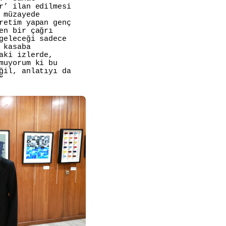
r’ ilan edilmesi
 müzayede
retim yapan genç
en bir çağrı
geleceği sadece
 kasaba
aki izlerde,
muyorum ki bu
ğil, anlatıyı da
”