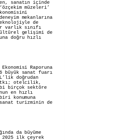
en, sanatın içinde
‘özçekim müzeleri’
konomisini
deneyim mekanlarına
eknolojiyle de
r varlık sınıfı
ültürel gelişimi de
una doğru hızlı
 Ekonomisi Raporuna
6 büyük sanat fuarı
L’lik doğrudan
tkı; otelcilik,
bi birçok sektöre
nun en hızlı
biri konumuna
sanat turizminin de
ğında da büyüme
 2025 ilk çeyrek