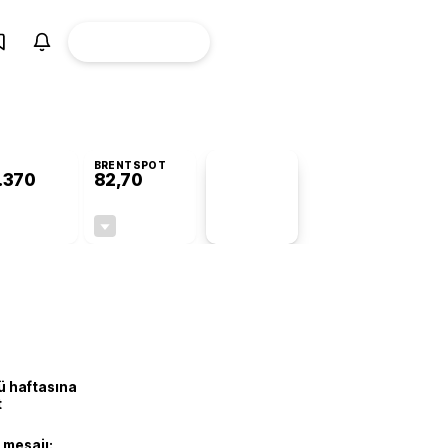
ÜYE
CANLI BORSA
Girişi
BRENTSPOT
.370
82,70
PİYASA
VERİLERİ
-0,78%
-0,10%
+0,00
-0,08
lü haftasına
t
 mesajı: