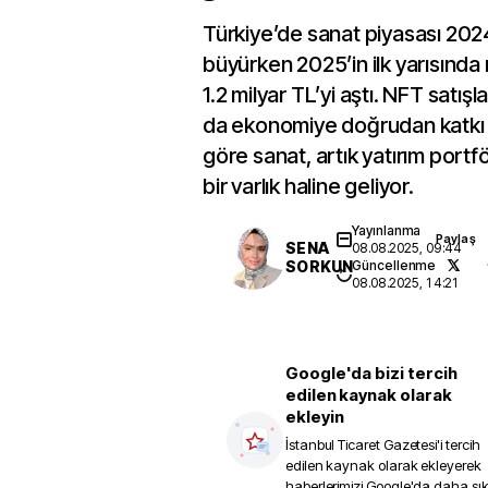
Türkiye’de sanat piyasası 202
büyürken 2025’in ilk yarısın
1.2 milyar TL’yi aştı. NFT satışla
da ekonomiye doğrudan katkı 
göre sanat, artık yatırım portfö
bir varlık haline geliyor.
Yayınlanma
Paylaş
SENA
08.08.2025, 09:44
SORKUN
Güncellenme
08.08.2025, 14:21
Google'da bizi tercih
edilen kaynak olarak
ekleyin
İstanbul Ticaret Gazetesi
'i tercih
edilen kaynak olarak ekleyerek
haberlerimizi Google'da daha sı