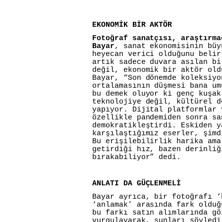
EKONOMİK BİR AKTÖR
Fotoğraf sanatçısı, araştırma
Bayar
, sanat ekonomisinin büy
heyecan verici olduğunu belir
artık sadece duvara asılan bi
değil, ekonomik bir aktör old
Bayar, “Son dönemde koleksiyo
ortalamasının düşmesi bana um
bu demek oluyor ki genç kuşak
teknolojiye değil, kültürel d
yapıyor. Dijital platformlar 
özellikle pandemiden sonra sa
demokratikleştirdi. Eskiden y
karşılaştığımız eserler, şimd
Bu erişilebilirlik harika ama
getirdiği hız, bazen derinliğ
bırakabiliyor” dedi.
ANLATI DA GÜÇLENMELİ
Bayar ayrıca, bir fotoğrafı ‘
‘anlamak’ arasında fark olduğ
bu farkı satın alımlarında gö
vurgulayarak, şunları söyledi