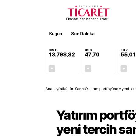
Ekonomiden haberiniz var!
Bugün
Son Dakika
Finans
EKST
BIST
USD
EUR
13.798,82
47,70
55,01
+0,70%
+0,17%
95,68
0,08
Anasayfa
/
Kültür-Sanat
/
Yatırım portföyünde yeni ter
Yatırım portf
yeni tercih sa