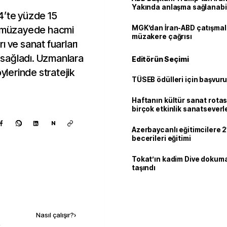
Yakında anlaşma sağlanabil
4’te yüzde 15
da müzayede hacmi
MGK’dan İran-ABD çatışmala
müzakere çağrısı
rı ve sanat fuarları
sağladı. Uzmanlara
Editörün Seçimi
ylerinde stratejik
TÜSEB ödülleri için başvuru
Haftanın kültür sanat rotas
birçok etkinlik sanatseverle
N
Azerbaycanlı eğitimcilere 21
becerileri eğitimi
Tokat’ın kadim Dive dokum
taşındı
Kaynak ekle
Nasıl çalışır?
›
k