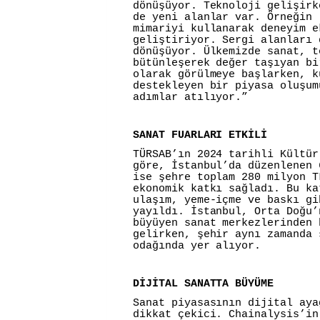
dönüşüyor. Teknoloji gelişirk
de yeni alanlar var. Örneğin 
mimariyi kullanarak deneyim e
geliştiriyor. Sergi alanları 
dönüşüyor. Ülkemizde sanat, t
bütünleşerek değer taşıyan bi
olarak görülmeye başlarken, k
destekleyen bir piyasa oluşum
adımlar atılıyor.”
SANAT FUARLARI ETKİLİ
TÜRSAB’ın 2024 tarihli Kültür
göre, İstanbul’da düzenlenen 
ise şehre toplam 280 milyon T
ekonomik katkı sağladı. Bu ka
ulaşım, yeme-içme ve baskı gi
yayıldı. İstanbul, Orta Doğu’
büyüyen sanat merkezlerinden 
gelirken, şehir aynı zamanda 
odağında yer alıyor.
DİJİTAL SANATTA BÜYÜME
Sanat piyasasının dijital aya
dikkat çekici. Chainalysis’in