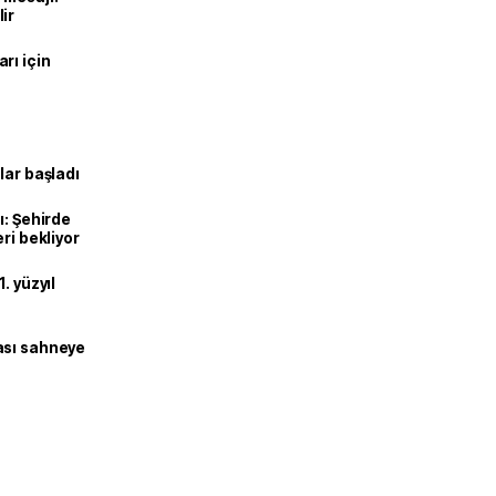
ir
rı için
lar başladı
ı: Şehirde
ri bekliyor
. yüzyıl
ası sahneye