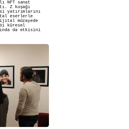
lı NFT sanat
tı. Z kuşağı
si yatırımlarını
tal eserlerle
ijital müzayede
bi küresel
ında da etkisini